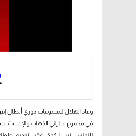
ال
في مجموع مباراتي الذهاب والإياب، تحت 
للتونسي نبيل الكوكي عقب توديع بطولة 