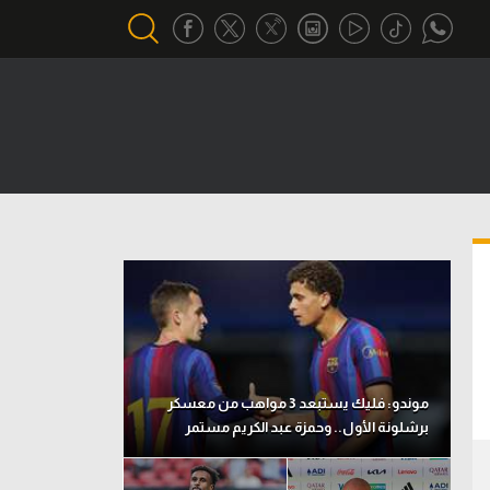
أقسام خاصة
Gamers
يكية
ميركاتو
تحقيق في الجول
تقرير في الجول
تحليل في الجول
حكايات في الجول
موندو: فليك يستبعد 3 مواهب من معسكر
برشلونة الأول.. وحمزة عبد الكريم مستمر
كويز في الجول
فيديو في الجول