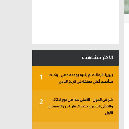
الأكثر مشاهدة
بيزيرا: الزمالك لم يلتزم بوعده معي.. وكنت
1
سأصبح أغلى صفقة في تاريخ النادي
خبر في الجول - الأهلي يبدأ من دور الـ 32..
2
والثلاثي المصري يشارك قاريا من التمهيدي
الأول