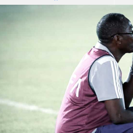
آسيا
دوري أبطال أوروبا
لسعودي للمحترفين
أمريكا
القسم الثاني
ل أوروبا
ركن الألعاب
رياضات أخرى
ل إفريقيا