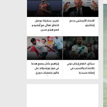
الاتحاد الأرجنتيني يدعم
تقرير: سلتيك توصل
إنفانتينو
لاتفاق نهائي مع أوفييدو
لضم هيثم حسن
سكاي: اتهام إيفان توني
إبراهيم عادل يصنع هدفا
بالاعتداء والتسبب في
في فوز نورشيلاند على
إصابة جسدية
فالور بتصفيات دوري
المؤتمر الأوروبي