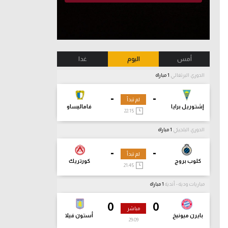
أمس
اليوم
غدا
الدوري البرتغالي
1 مباراة
-
-
لم تبدأ
إشتوريل برايا
فاماليساو
22:15
الدوري البلجيكي
1 مباراة
-
-
لم تبدأ
كلوب بروج
كورتريك
21:45
مباريات ودية - أندية
1 مباراة
0
0
مباشر
بايرن ميونيخ
أستون فيلا
29:10