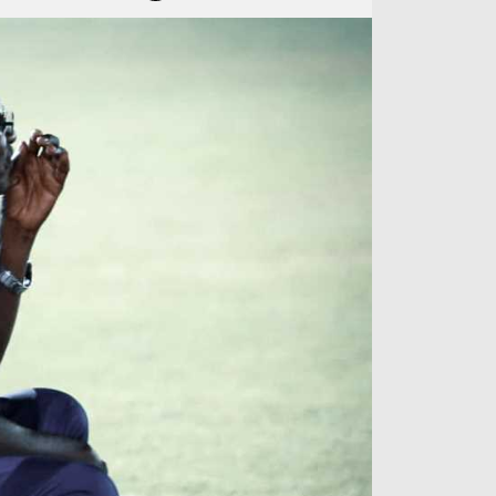
آراء حرة
الدوري ا
ركن الألعاب
دوري أبطا
دوري أبطا
كل البطولات