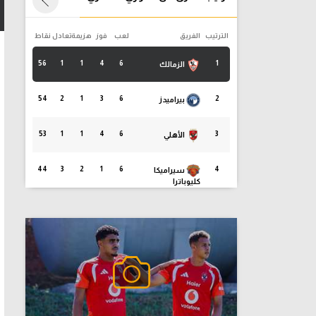
الترتيب
الفريق
لعب
فوز
هزيمة
تعادل
نقاط
56
1
1
4
6
1
الزمالك
54
2
1
3
6
2
بيراميدز
53
1
1
4
6
3
الأهلي
44
3
2
1
6
4
سيراميكا
كليوباترا