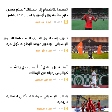
تمهيدا للانضمام إلى سيلتك؟ هيثم حسن
خارج قائمة ريال أوفييدو لمواجهة لوهافر
15 ساعة |
الكرة الأوروبية
تقرير: إسطنبول الأقرب لاستضافة السوبر
الإسباني.. وتغيير موعد البطولة لأول مرة
16 ساعة |
الكرة الأوروبية
"مستقبل النادي".. أحمد مجدي يكشف
كواليس رحيله عن الزمالك
16 ساعة |
الدوري المصري
بادالونا الإسباني: مواجهة الأهلي احتفالية
تاريخية
16 ساعة |
الكرة المصرية