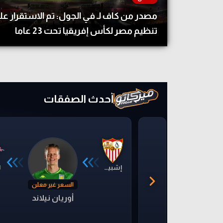
آراء حرة
مصدر من كاف لـ في الجول: تم الاستقرار عل
الدوري ا
تنظيم مصر لكأس إفريقيا تحت 23 عاما
ركن الألعاب
دوري أبطا
دوري أبطا
كل البطولات