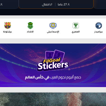
بيراميدز
المصري
الإسماعيلي
الاتحاد
برشلونة