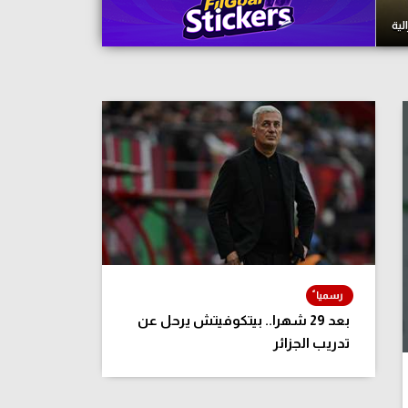
لية
بعد 29 شهرا.. بيتكوفيتش يرحل عن
تدريب الجزائر