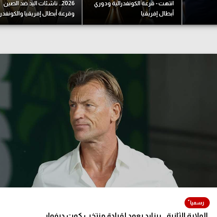
انتهت - قرعة الكونفدرالية ودوري
2026.. ناشئات اليد ضد الصين
آسيا
أبطال إفريقيا
وقرعة أبطال إفريقيا والكونفدرا
دوري أبطال أوروبا
لسعودي للمحترفين
أمريكا
القسم الثاني
ل أوروبا
ركن الألعاب
رياضات أخرى
ل إفريقيا
الولاية الثانية.. رينارد يعود لقيادة منتخب كوت ديفوار