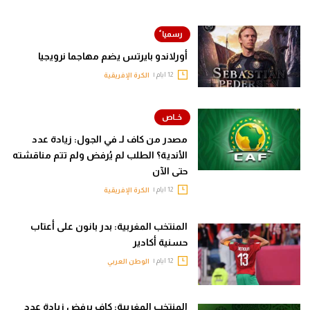
أورلاندو بايرتس يضم مهاجما نرويجيا
12 ايام |
الكرة الإفريقية
مصدر من كاف لـ في الجول: زيادة عدد
الأندية؟ الطلب لم يُرفض ولم تتم مناقشته
حتى الآن
12 ايام |
الكرة الإفريقية
المنتخب المغربية: بدر بانون على أعتاب
حسنية أكادير
12 ايام |
الوطن العربي
المنتخب المغربية: كاف يرفض زيادة عدد