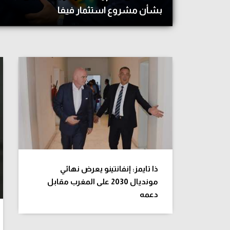
بشأن مشروع استثمار فيفا
آراء حرة
الدوري ا
ركن الألعاب
دوري أبطا
دوري أبطا
كل البطولات
ذا تايمز: إنفانتينو يعرض نهائي
مونديال 2030 على المغرب مقابل
دعمه