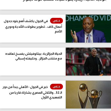
في الجول يكشف أهم بنود جدول
أعمال كاف.. تطوير بطولات الأندية ودوري
الأمم
الحياة الجزائرية: بيتكوفيتش يفسخ تعاقده
مع منتخب الجزائر.. وخليفته إسباني
خبر في الجول - الأهلي يبدأ من دور
الـ 32.. والثلاثي المصري يشارك قاريا من
التمهيدي الأول