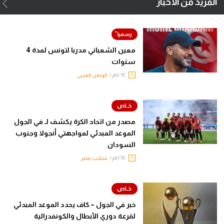
المزيد من الأخبار
معين الشعباني مدربا لتونس لمدة 4
سنوات
10 ايام |
الوطن العربي
مصدر من اتحاد الكرة يكشف لـ في الجول
الموعد المبدئي لمواجهتي أنجولا وجنوب
السودان
10 ايام |
منتخب مصر
خبر في الجول – كاف يحدد الموعد المبدئي
لقرعة دوري الأبطال والكونفدرالية