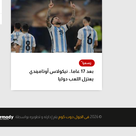
بعد 17 عاما.. نيكولاس أوتاميندي
يعتزل اللعب دوليا
© 2026
فى الجول دوت كوم
يتم إدارته و تطويره
بواسطة