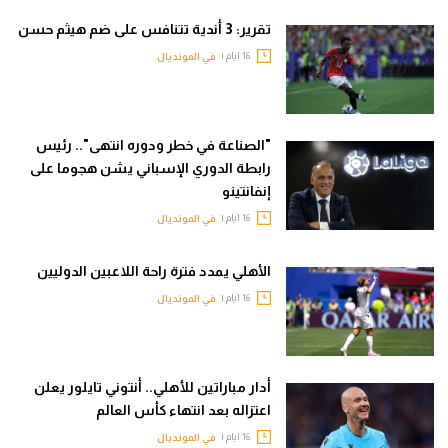
تقرير: 3 أندية تتنافس على ضم هيثم حسن
16 ايام |
في المونديال
"الصناعة في خطر ودوره انتهى".. رئيس
رابطة الدوري الإسباني يشن هجوما على
إنفانتينو
16 ايام |
في المونديال
الأهلي يمدد فترة راحة اللاعبين الدوليين
16 ايام |
في المونديال
أدار مباراتين للأهلي.. أنتوني تايلور يعلن
اعتزاله بعد انتهاء كأس العالم
16 ايام |
في المونديال