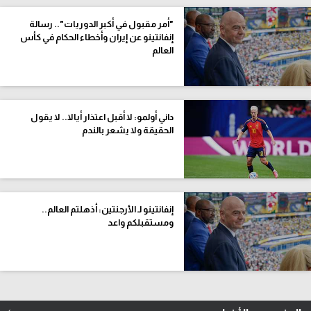
"أمر مقبول في أكبر الدوريات".. رسالة
إنفانتينو عن إيران وأخطاء الحكام في كأس
العالم
داني أولمو: لا أقبل اعتذار أيالا.. لا يقول
الحقيقة ولا يشعر بالندم
إنفانتينو لـ الأرجنتين: أذهلتم العالم..
ومستقبلكم واعد