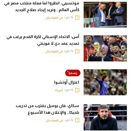
موتسيبي: انظروا لما فعله منتخب مصر في
كأس العالم.. ونريد إيجاد صلاح الجديد
15 ايام |
في المونديال
أس: الاتحاد الإسباني لكرة القدم يرغب في
تمديد عقد دي لا فوينتي
15 ايام |
في المونديال
اعتزال أوتشوا
15 ايام |
أمريكا
سكاي: فان بوميل يقترب من تدريب
بلجيكا.. والإعلان هذا الأسبوع
16 ايام |
في المونديال