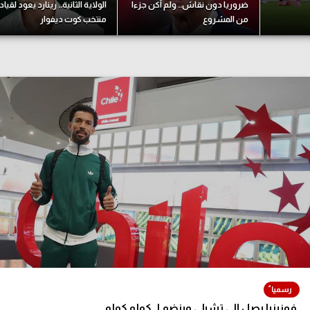
ضروريا دون نقاش.. ولم أكن جزءا
الولاية الثانية.. رينارد يعود لقياد
آسيا
من المشروع
منتخب كوت ديفوار
دوري أبطال أوروبا
لسعودي للمحترفين
أمريكا
القسم الثاني
ل أوروبا
ركن الألعاب
رياضات أخرى
ل إفريقيا
فوزينيا يصل إلى تشيلي وينضم لـ كولو كولو