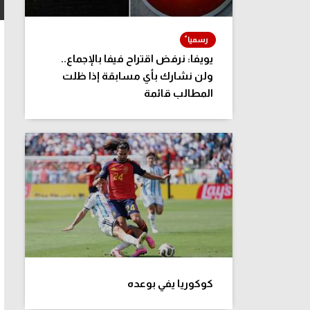
يويفا: نرفض اقتراح فيفا بالإجماع..
ولن نشارك بأي مسابقة إذا ظلت
المطالب قائمة
كوكوريا يفي بوعده