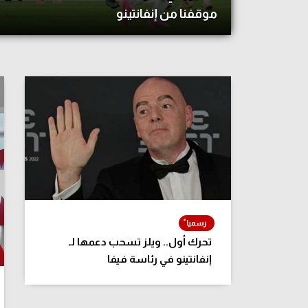
موقفنا من إنفانتينو
آراء حرة
الدوري ا
ركن الألعاب
دوري أبطا
دوري أبطا
كل البطولات
تحرك أول.. ويلز تسحب دعمها لـ
إنفانتينو في رئاسة فيفا