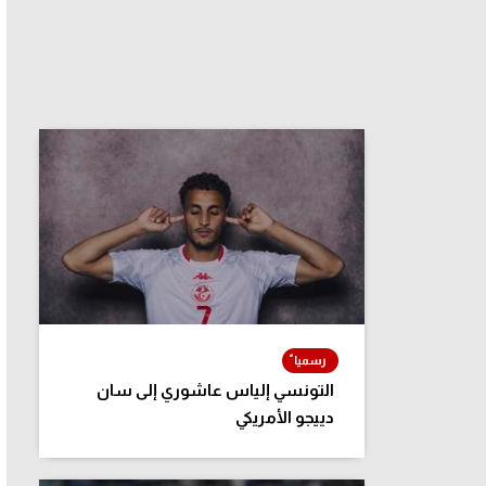
التونسي إلياس عاشوري إلى سان
دييجو الأمريكي