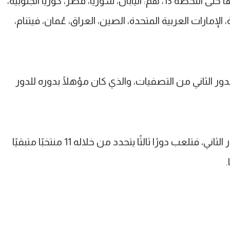
تتكون النهائيات من 24 منتخبًا، تأهل منها حتى اللحظة 13، هُم: اليابان، سوريا، قطر، كوريا الجنوبية،
 الإمارات العربية المتحدة، الصين، العراق، عُمان، فيتنام،
قعدها عبر الدور الثاني من التصفيات، والذي كان مؤهلًا بدوره للدور
أمّا بقية المنتخبات التي لم تتأهل عبر الدور الثاني، فتلعب دورًا ثالثًا يتحدد من خلاله 11 منتخبًا متبقيًا