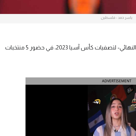
ياسر حمد - فلسطين
تنطلق الأربعاء منافسات الدور الثالث -والنهائي- لتصفيات كأس آسيا 2023، في حضور 5 منتخبات
ADVERTISEMENT