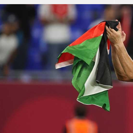
آسيا
دوري أبطال أوروبا
لسعودي للمحترفين
أمريكا
القسم الثاني
ل أوروبا
ركن الألعاب
رياضات أخرى
ل إفريقيا