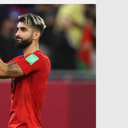
آراء حرة
الدوري ا
ركن الألعاب
دوري أبطا
دوري أبطا
كل البطولات