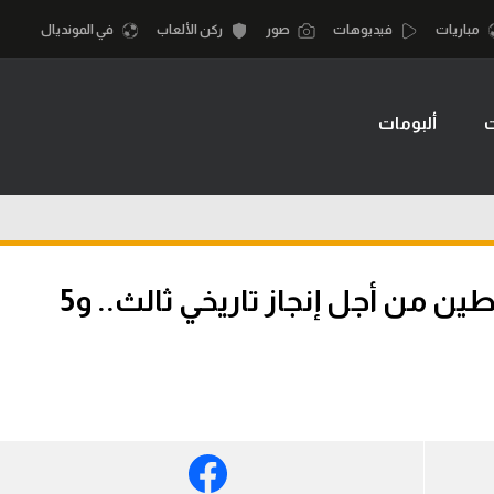
مباريات
فيديوهات
صور
ركن الألعاب
في المونديال
ت
ألبومات
أقسام
أمم إفريقيا
الكرة المصرية
كرة السلة الأمر
الدوري المصري
لمصري
كرة سلة
الكرة الأوروبية
نجليزي الممتاز
كرة يد
تصفيات كأس آسيا – فلسطين من أجل إنجاز تاريخي ثالث.. و5
الكرة الإفريقية
إسباني
كرة طائرة
منتخب مصر
إيطالي
الوطن العربي
سعودي في الجول
في المونديال
لماني
الدوري الإنجليزي
رياضة نسائية
لفرنسي
الدوري الإسباني