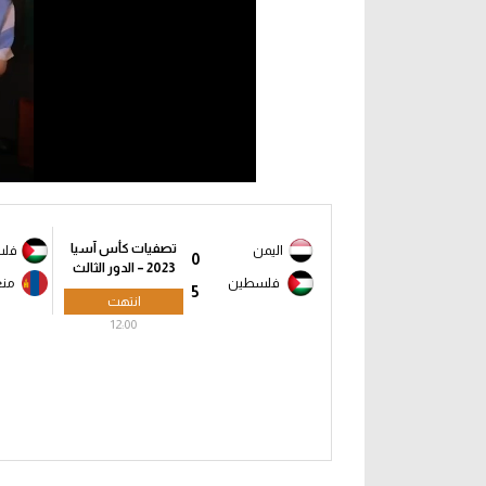
تصفيات كأس آسيا
اليمن
فلس
0
2023 – الدور الثالث
فلسطين
منغ
5
انتهت
12:00