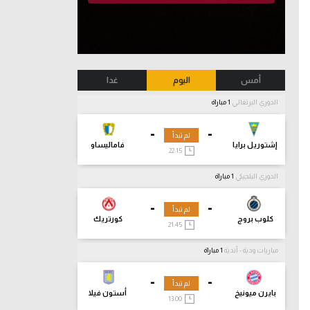
أمس
اليوم
غدا
الدوري البرتغالي
1 مباراة
-
-
لم تبدأ
إشتوريل برايا
فاماليساو
22:15
الدوري البلجيكي
1 مباراة
-
-
لم تبدأ
كلوب بروج
كورتريك
21:45
مباريات ودية - أندية
1 مباراة
-
-
لم تبدأ
بايرن ميونيخ
أستون فيلا
13:00