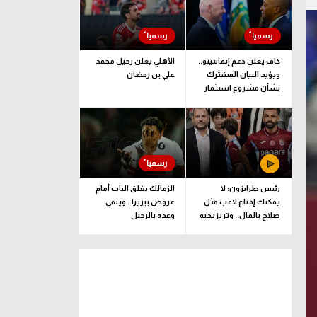
كاف يعلن دعم إنفانتينو..
الأهلي يعلن رحيل محمد
ويؤيد البيان المشترك
علي بن رمضان
بشأن مشروع استثمار
فيفا
رئيس طرابزون: لا
الزمالك يغلق الباب أمام
يمكنك إقناع لاعب مثل
عروض بيزيرا.. وينفي
صلاح بالمال.. وتريزيجيه
وعده بالرحيل
لعب دورا إيجابيا