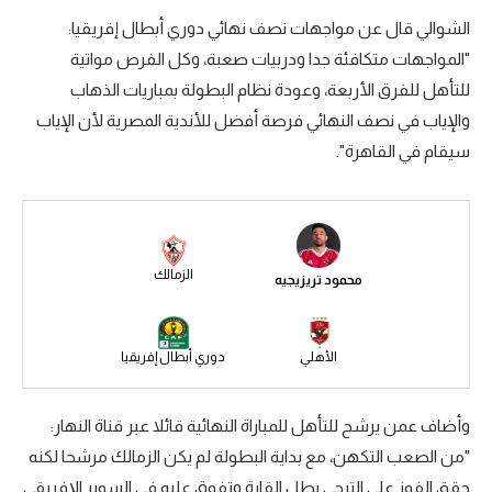
الشوالي قال عن مواجهات نصف نهائي دوري أبطال إفريقيا:
سعودي في الجول
"المواجهات متكافئة جدا ودربيات صعبة، وكل الفرص مواتية
الدوري الإنجليزي
للتأهل للفرق الأربعة، وعودة نظام البطولة بمباريات الذهاب
الدوري الإسباني
والإياب في نصف النهائي فرصة أفضل للأندية المصرية لأن الإياب
سيقام في القاهرة".
دوري أبطال أوروبا
القسم الثاني
رياضات أخرى
الزمالك
محمود تريزيجيه
أمم إفريقيا
كرة السلة الأمريكية
الأهلي
دوري أبطال إفريقيا
كرة سلة
كرة يد
وأضاف عمن يرشح للتأهل للمباراة النهائية قائلا عبر قناة النهار:
"من الصعب التكهن، مع بداية البطولة لم يكن الزمالك مرشحا لكنه
كرة طائرة
حقق الفوز على الترجي بطل القارة وتفوق عليه في السوبر الإفريقي