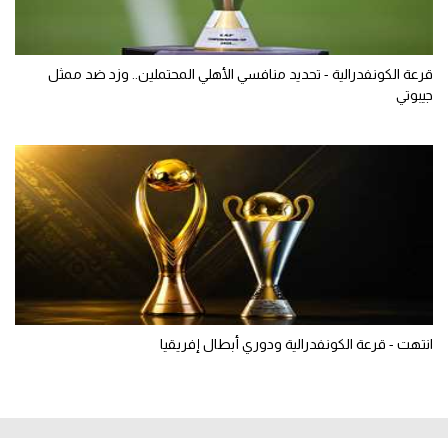
قرعة الكونفدرالية - تحديد منافسي الأهلي المحتملين.. وزد ضد ممثل
جيبوتي
انتهت - قرعة الكونفدرالية ودوري أبطال إفريقيا