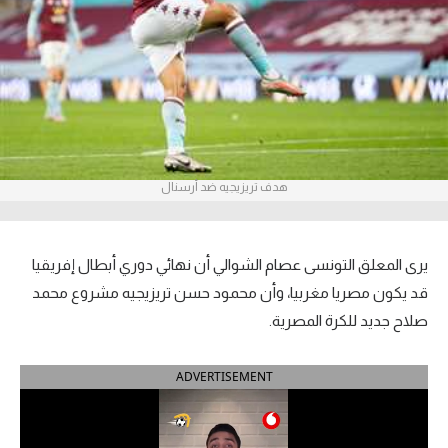
آراء حرة
ركن الألعاب
بطولات
الدوري المصري
هدف تريزيجيه ضد أرسنال
الدوري الإنجليزي الممتاز
الدوري الإسباني
يرى المعلق التونسى عصام الشوالي أن نهائي دوري أبطال إفريقيا
قد يكون مصريا مغربيا، وأن محمود حسن تريزيجيه مشروع محمد
الدوري الإيطالي
صلاح جديد للكرة المصرية.
الدوري الألماني
ADVERTISEMENT
الدوري التركي
الدوري الفرنسي