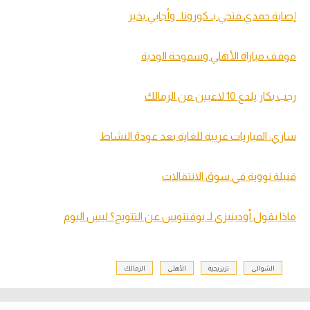
إصابة حمدي فتحي بـ كورونا.. وأجايي بخير
موقف مباراة الأهلي وسموحة الودية
رجب بكار يلدغ 10 لاعبين من الزمالك
ساري: المباريات غريبة للغاية بعد عودة النشاط
قنبلة نووية في سوق الانتقالات
ماذا يقول أودينيزي لـ يوفنتوس عن التتويج؟ ليس اليوم
الشوالي
تريزيجيه
الأهلي
الزمالك