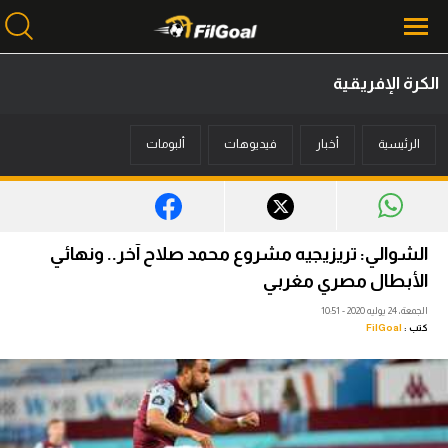
الكرة الإفريقية
محتوى إخباري
الرئيسية
أخبار
فيديوهات
ألبومات
الرئيسية
أخبار
مباريات
الشوالي: تريزيجيه مشروع محمد صلاح آخر.. ونهائي
ميركاتو
الأبطال مصري مغربي
الجمعة، 24 يوليه 2020 - 10:51
فانتازي في الجول
كتب :
FilGoal
مسابقة التوقعات
فيديوهات
عدسات