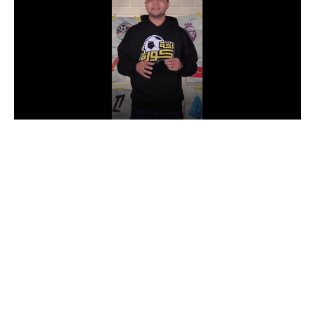
الدوري السعودي للمحترفين
دوري أبطال أوروبا
دوري أبطال إفريقيا
كل البطولات
أقسام
الكرة المصرية
الدوري المصري
الكرة الأوروبية
الكرة الإفريقية
منتخب مصر