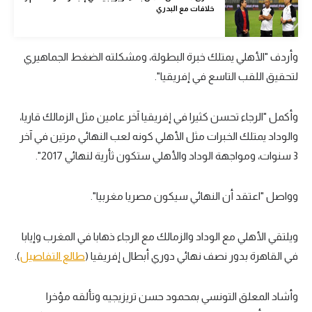
خلافات مع البدري
تحليل في الجول
حكايات في الجول
وأردف "الأهلي يمتلك خبرة البطولة، ومشكلته الضغط الجماهيري
كويز في الجول
لتحقيق اللقب التاسع في إفريقيا".
فيديو في الجول
وأكمل "الرجاء تحسن كثيرا في إفريقيا آخر عامين مثل الزمالك قاريا،
والوداد يمتلك الخبرات مثل الأهلي كونه لعب النهائي مرتين في آخر
3 سنوات، ومواجهة الوداد والأهلي ستكون ثأرية لنهائي 2017".
وواصل "اعتقد أن النهائي سيكون مصريا مغربيا".
ويلتقي الأهلي مع الوداد والزمالك مع الرجاء ذهابا في المغرب وإيابا
في القاهرة بدور نصف نهائي دوري أبطال إفريقيا (
طالع التفاصيل
).
وأشاد المعلق التونسي بمحمود حسن تريزيجيه وتألقه مؤخرا