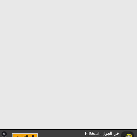
في الجول - FilGoal
×