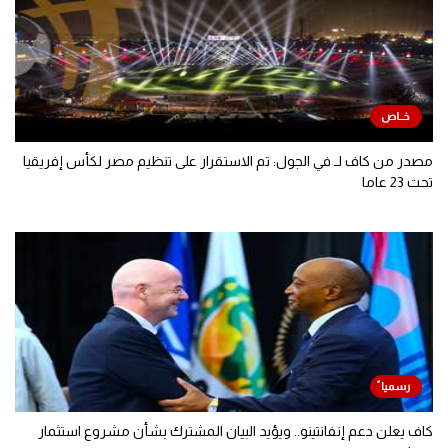
مصدر من كاف لـ في الجول: تم الاستقرار على تنظيم مصر لكأس إفريقيا
تحت 23 عاما
كاف يعلن دعم إنفانتينو.. ويؤيد البيان المشترك بشأن مشروع استثمار