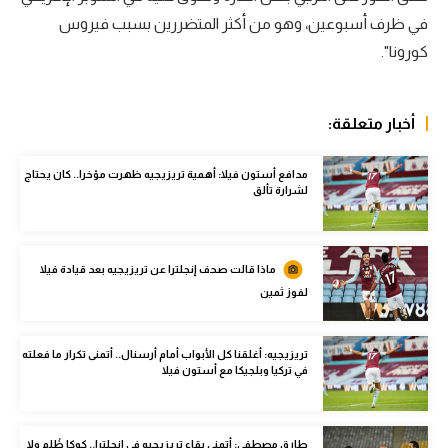
الوطن العربي
في ظرف أسبوعين، وهو من أكثر المتضررين بسبب فيروس
كورونا".
في المونديال
رياضة نسائية
أخبار متعلقة:
آسيا
مدافع أستون فيلا: أهمية تريزيجيه ظهرت مؤخرا.. كان يحتاج
أمريكا
لشرارة تألق
ركن الألعاب
ماذا قالت صحف إنجلترا عن تريزيجيه بعد قيادة فيلا
أقسام خاصة
لفوز ثمين
Gamers
ميركاتو
تريزيجيه: أغلقنا كل الأبواب أمام أرسنال.. أتمنى تكرار ما فعلته
في تركيا وبلجيكا مع أستون فيلا
تحقيق في الجول
تقرير في الجول
طارق مصطفى: أتمنى بقاء تريزيجيه في إنجلترا.. كوكا ظُلم ولا