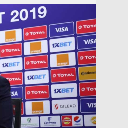
آراء حرة
الدوري ا
ركن الألعاب
دوري أبطا
دوري أبطا
كل البطولات