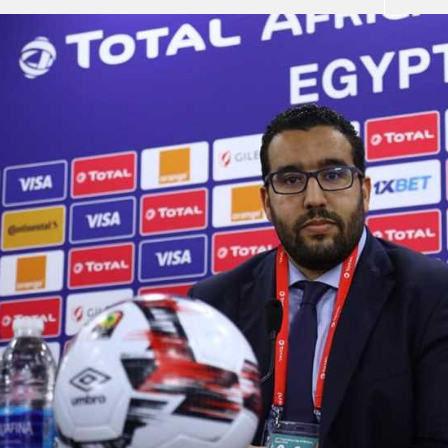
آسيا
دوري أبطال أوروبا
لسعودي للمحترفين
أمريكا
القسم الثاني
ل أوروبا
ركن الألعاب
رياضات أخرى
ل إفريقيا