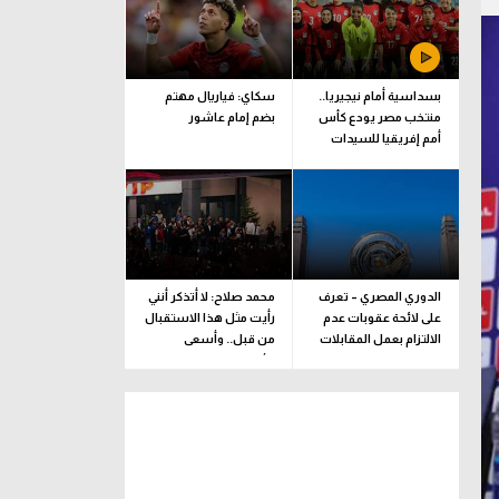
بسداسية أمام نيجيريا..
سكاي: فياريال مهتم
منتخب مصر يودع كأس
بضم إمام عاشور
أمم إفريقيا للسيدات
الدوري المصري – تعرف
محمد صلاح: لا أتذكر أنني
على لائحة عقوبات عدم
رأيت مثل هذا الاستقبال
الالتزام بعمل المقابلات
من قبل.. وأسعى
التلفزيونية
للألقاب مع الفريق