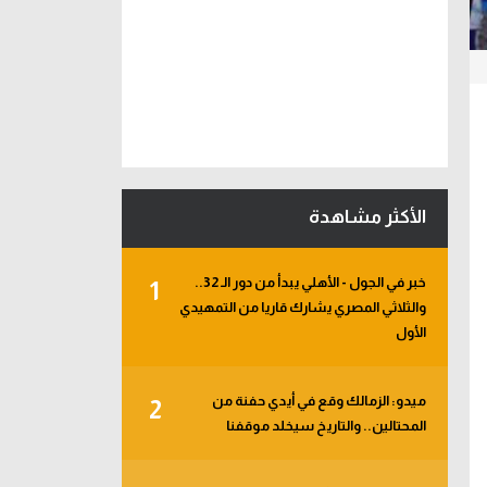
الأكثر مشاهدة
خبر في الجول - الأهلي يبدأ من دور الـ 32..
1
والثلاثي المصري يشارك قاريا من التمهيدي
الأول
ميدو: الزمالك وقع في أيدي حفنة من
2
المحتالين.. والتاريخ سيخلد موقفنا