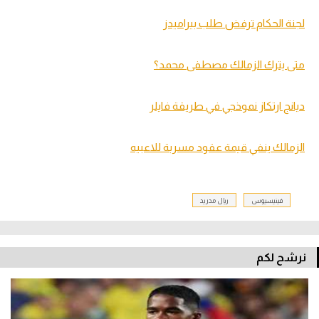
لجنة الحكام ترفض طلب بيراميدز
متى يترك الزمالك مصطفى محمد؟
ديانج ارتكاز نموذجي في طريقة فايلر
الزمالك ينفي قيمة عقود مسربة للاعبيه
فينيسيوس
ريال مدريد
نرشح لكم