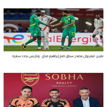
تقرير: ليفربول يتصدر سباق ضم إبراهيم مباي.. وباريس يحدد سعره