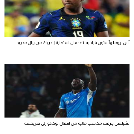
آس: روما وأستون فيلا يستهدفان استعارة إندريك من ريال مدريد
تشيلسي يترقب مكاسب مالية من انتقال لوكاكو إلى فنربخشة