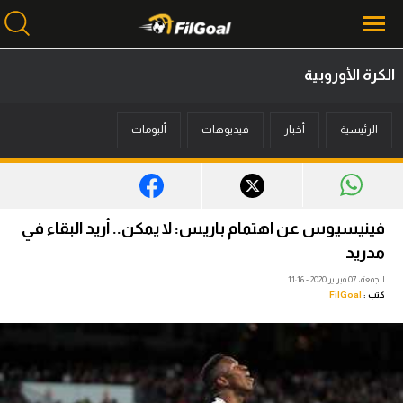
الكرة الأوروبية
محتوى إخباري
الرئيسية
أخبار
فيديوهات
ألبومات
الرئيسية
أخبار
مباريات
فينيسيوس عن اهتمام باريس: لا يمكن.. أريد البقاء في
ميركاتو
مدريد
الجمعة، 07 فبراير 2020 - 11:16
فانتازي في الجول
كتب :
FilGoal
مسابقة التوقعات
فيديوهات
عدسات