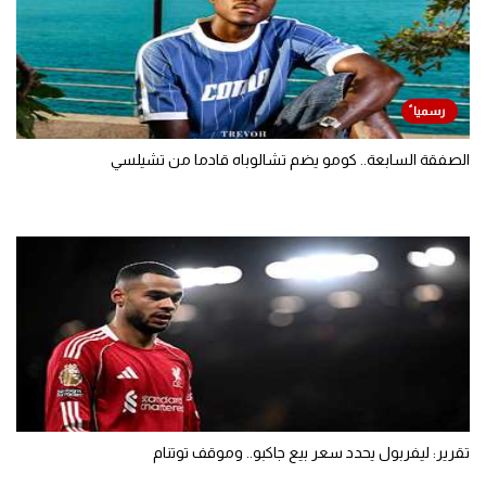
الصفقة السابعة.. كومو يضم تشالوباه قادما من تشيلسي
تقرير: ليفربول يحدد سعر بيع جاكبو.. وموقف توتنام