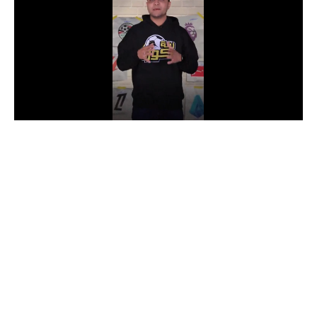
الدوري السعودي للمحترفين
دوري أبطال أوروبا
دوري أبطال إفريقيا
كل البطولات
أقسام
الكرة المصرية
الدوري المصري
الكرة الأوروبية
الكرة الإفريقية
منتخب مصر