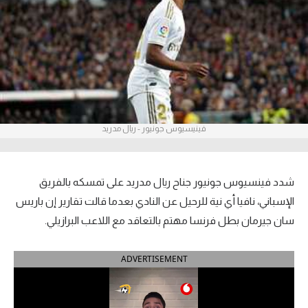
آراء حرة
ركن الألعاب
بطولات
الدوري المصري
فينيسيوس جونيور - ريال مدريد
الدوري الإنجليزي الممتاز
الدوري الإسباني
شدد فينسيوس جونيور جناح ريال مدريد على تمسكه بالفريق
الإسباني، نافيا أي نية للرحيل عن النادي بعدما قالت تقارير إن باريس
الدوري الإيطالي
سان جيرمان بطل فرنسا مهتم بالتعاقد مع اللاعب البرازيلي.
الدوري الألماني
ADVERTISEMENT
الدوري التركي
الدوري الفرنسي