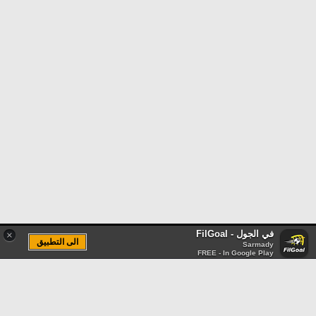
في الجول - FilGoal
×
الى التطبيق
Sarmady
FREE - In Google Play