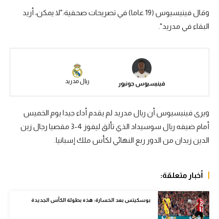
وقال فينيسيوس (19 عاما) في تصريحات صحفية:"لا يمكن، أريد
سعودي في الجول
البقاء في مدريد".
الدوري الإنجليزي
الدوري الإسباني
دوري أبطال أوروبا
ريال مدريد
فينيسيوس جونيور
القسم الثاني
رياضات أخرى
ويرى فينيسيوس أن ريال مدريد لم يقدم أداء جيدا يوم الخميس
أمام ضيفه ريال سوسيداد الذي تألق ليفوز 4-3 مقصيا رجال زين
أمم إفريقيا
الدين زيدان من الدور ربع النهائي لكأس ملك إسبانيا.
كرة السلة الأمريكية
كرة سلة
أخبار متعلقة:
كرة يد
بوسكيتس بعد الخسارة: هذه بطولة الكأس الجديدة
كرة طائرة