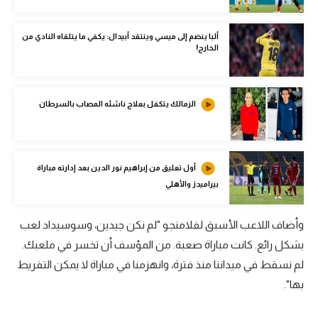
الوطن العربي
ألبا ينضم إلى ميسي وينتقد أبيدال: يكفي ما يتلقاه النادي من
في المونديال
الخارج!
رياضة نسائية
آسيا
الزمالك يتكفل بعلاج ناشئه المصاب بالسرطان
أمريكا
ركن الألعاب
أول تعليق من إبراهيم نور الدين بعد إدارته مباراة
بيراميدز والأهلي
أقسام خاصة
Gamers
وأضاف اللاعب الأسبق لفلامنجو "لم نكن جيدين، وسوسيداد لعب
بشكل رائع. كانت مباراة صعبة. من المؤسف أن تخسر في ملعبك.
ميركاتو
لم نسقط في ميداننا منذ فترة، وانهزمنا في مباراة لا يمكن التفريط
تحقيق في الجول
بها".
تقرير في الجول