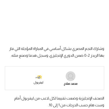
الدوري السعودي للمحترفين
دوري أبطال أوروبا
دوري أبطال إفريقيا
كل البطولات
وشارك النجم المصري بشكل أساسي في المباراة المؤجلة التي فاز
أقسام
بها الريدز 2-0 ضمن الدوري الإنجليزي، وسجل هدفا وصنع مثله.
الكرة المصرية
الدوري المصري
الكرة الأوروبية
ليفربول
محمد صلاح
الكرة الإفريقية
منتخب مصر
الصحف الإنجليزية وضعت تقييما لكل لاعب من ليفربول أمام
وست هام حسب الدرجات من 1 إلى 10.
سعودي في الجول