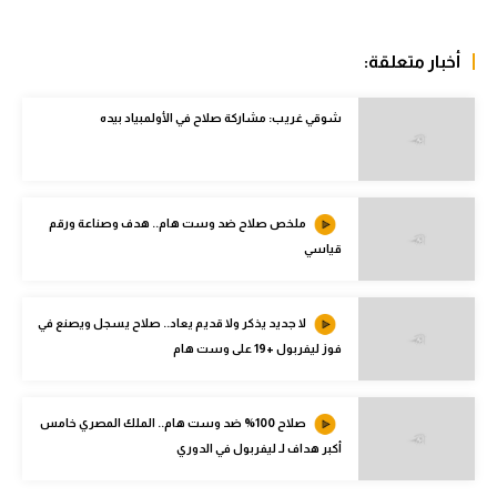
الدوري الإنجليزي
أخبار متعلقة:
الدوري الإسباني
دوري أبطال أوروبا
شوقي غريب: مشاركة صلاح في الأولمبياد بيده
القسم الثاني
رياضات أخرى
ملخص صلاح ضد وست هام.. هدف وصناعة ورقم
أمم إفريقيا
قياسي
كرة السلة الأمريكية
لا جديد يذكر ولا قديم يعاد.. صلاح يسجل ويصنع في
كرة سلة
فوز ليفربول +19 على وست هام
كرة يد
صلاح 100% ضد وست هام.. الملك المصري خامس
كرة طائرة
أكبر هداف لـ ليفربول في الدوري
الوطن العربي