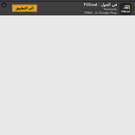
في الجول - FilGoal
×
الى التطبيق
Sarmady
FREE - In Google Play