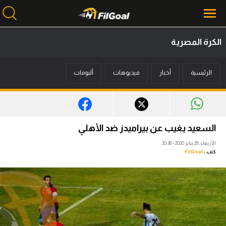
الكرة المصرية
محتوى إخباري
الرئيسية
أخبار
فيديوهات
ألبومات
الرئيسية
أخبار
مباريات
السعيد يغيب عن بيراميدز ضد الأهلي
ميركاتو
الأربعاء، 29 يناير 2020 - 20:38
كتب :
FilGoal
فانتازي في الجول
مسابقة التوقعات
فيديوهات
عدسات