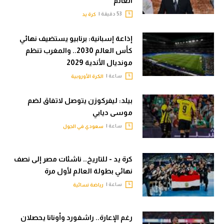
العالم
53 دقيقة |
كرة يد
إذاعة إسبانية: برنابيو يستضيف نهائي
كأس العالم 2030.. والمغرب تنظم
مونديال الأندية 2029
ساعة |
الكرة الأوروبية
بيلد: ليفركوزن يتوصل لاتفاق لضم
موسى ديابي
ساعة |
سعودي في الجول
كرة يد - للتاريخ.. ناشئات مصر إلى نصف
نهائي بطولة العالم لأول مرة
ساعة |
رياضة نسائية
رغم الإعارة.. راشفورد وأونانا يحصلان