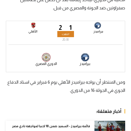
صفراوتين ضد الجونة والمصري من قبل.
سعودي في الجول
الدوري الإنجليزي
2
1
الدوري الإسباني
بيراميدز
الأهلي
انتهت
20:30
دوري أبطال أوروبا
القسم الثاني
بيراميدز
الدوري المصري
رياضات أخرى
أمم إفريقيا
ومن المنتظر أن يواجه بيراميدز الأهلي يوم 6 فبراير في استاد الدفاع
كرة السلة الأمريكية
الجوي في الجولة 16 من الدوري.
كرة سلة
أخبار متعلقة:
كرة يد
كرة طائرة
قائمة بيراميدز - السعيد ضمن 18 لاعبا لمواجهة نادي مصر