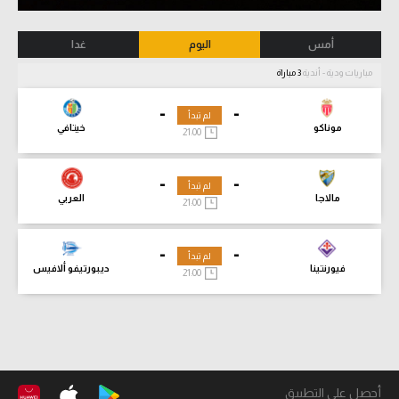
أمس
اليوم
غدا
مباريات ودية - أندية
3 مباراة
-
-
لم تبدأ
موناكو
خيتافي
21:00
-
-
لم تبدأ
مالاجا
العربي
21:00
-
-
لم تبدأ
فيورنتينا
ديبورتيفو ألافيس
21:00
أحصل على التطبيق