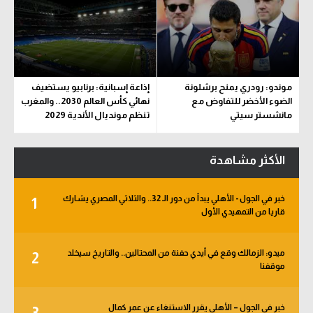
موندو: رودري يمنح برشلونة
إذاعة إسبانية: برنابيو يستضيف
الضوء الأخضر للتفاوض مع
نهائي كأس العالم 2030.. والمغرب
مانشستر سيتي
تنظم مونديال الأندية 2029
الأكثر مشاهدة
خبر في الجول - الأهلي يبدأ من دور الـ 32.. والثلاثي المصري يشارك
1
قاريا من التمهيدي الأول
ميدو: الزمالك وقع في أيدي حفنة من المحتالين.. والتاريخ سيخلد
2
موقفنا
خبر في الجول – الأهلي يقرر الاستنغاء عن عمر كمال
3