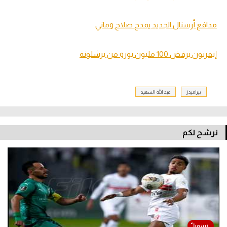
مدافع أرسنال الجديد يمدح صلاح وماني
إيفرتون يرفض 100 مليون يورو من برشلونة
بيراميدز
عبد الله السعيد
نرشح لكم