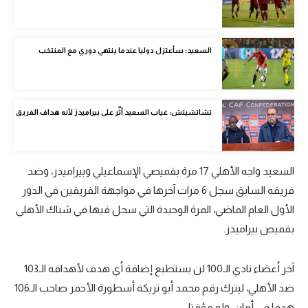
الوطن العربي
في المونديال
السعيد: سأعتزل دوليا عندما ينتهي دوري مع المنتخب
رياضة نسائية
آسيا
تشاتشيتش: غياب السعيد أثّر على بيراميدز لأنه هداف الفريق
أمريكا
ركن الألعاب
السعيد واجه الأهلي 17 مرة بقميصي الإسماعيلي وبيراميدز، وضد
فريقه السابق سجل 6 مرات آخرها في مواجهة الفريقين في الدور
أقسام خاصة
الأول العام الماضي، المرة الوحيدة التي سجل فيها في شباك الأهلي
Gamers
بقميص بيراميدز.
ميركاتو
آخر أعضاء نادي الـ100 لن يستطيع إضافة أي هدف لأهدافه الـ103
تحقيق في الجول
ضد الأهلي، ليترك رقم محمد أبو تريكة أسطورة الأحمر صاحب الـ106
تقرير في الجول
هدفا في أمان، ولو مؤقتا.