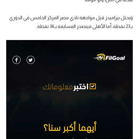
تحليل في الجول
ويحتل بيراميدز قبل مواجهة نادي مصر المركز الخامس في الدوري
حكايات في الجول
بـ23 نقطة، أما الأهلي فيتصدر المسابقة بـ36 نقطة.
كويز في الجول
فيديو في الجول