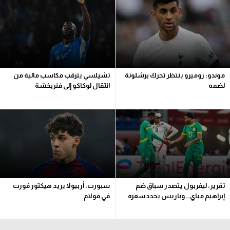
آراء حرة
ركن الألعاب
بطولات
موندو: روميرو ينتظر تحرك برشلونة
تشيلسي يترقب مكاسب مالية من
الدوري المصري
لضمه
انتقال لوكاكو إلى فنربخشة
الدوري الإنجليزي الممتاز
الدوري الإسباني
الدوري الإيطالي
الدوري الألماني
تقرير: ليفربول يتصدر سباق ضم
سبورت: أربيولا يريد هيكتور فورت
إبراهيم مباي.. وباريس يحدد سعره
في فولام
الدوري التركي
الدوري الفرنسي