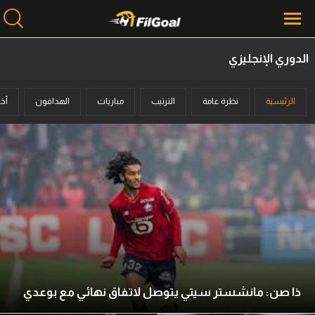
الدوري الإنجليزي
محتوى إخباري
الرئيسية
نظرة عامة
الترتيب
مباريات
الهدافون
أخب
الرئيسية
أخبار
مباريات
ميركاتو
فانتازي في الجول
مسابقة التوقعات
فيديوهات
ذا صن: مانشستر سيتي يتوصل لاتفاق نهائي مع بوعدي
عدسات