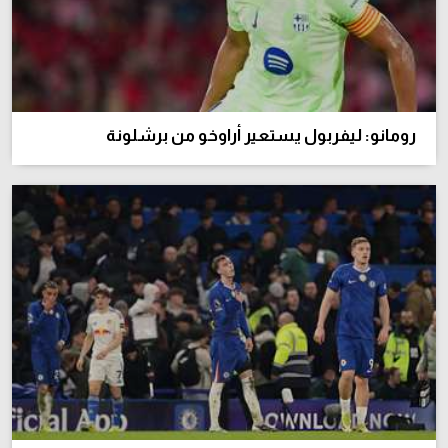
رومانو: ليفربول يستعير أراوخو من برشلونة