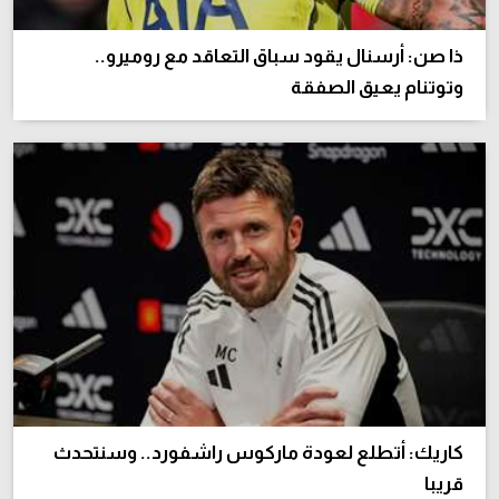
تحليل في الجول
ذا صن: أرسنال يقود سباق التعاقد مع روميرو..
حكايات في الجول
وتوتنام يعيق الصفقة
كويز في الجول
فيديو في الجول
كاريك: أتطلع لعودة ماركوس راشفورد.. وسنتحدث
قريبا