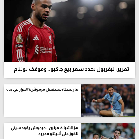
تقرير: ليفربول يحدد سعر بيع جاكبو.. وموقف توتنام
ماريسكا: مستقبل مرموش؟ القرار في يده
هز الشباك مرتين.. مرموش يقود سيتي
للفوز على أتليتكو مدريد