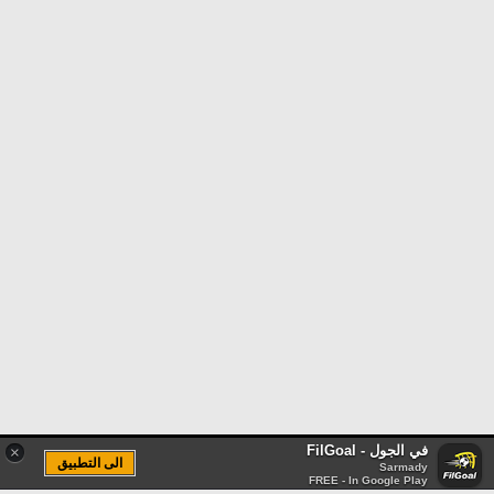
في الجول - FilGoal
×
الى التطبيق
Sarmady
FREE - In Google Play