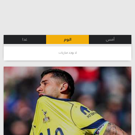
الوطن العربي
في المونديال
رياضة نسائية
أمس
اليوم
غدا
آسيا
لا يوجد مباريات
أمريكا
ركن الألعاب
أقسام خاصة
Gamers
ميركاتو
تحقيق في الجول
تقرير في الجول