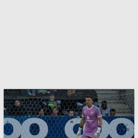
الدوري السعودي للمحترفين
دوري أبطال أوروبا
دوري أبطال إفريقيا
كل البطولات
أقسام
الكرة المصرية
الدوري المصري
الكرة الأوروبية
الكرة الإفريقية
منتخب مصر