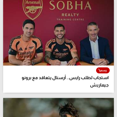
استجاب لطلب رايس.. أرسنال يتعاقد مع برونو
جيماريش