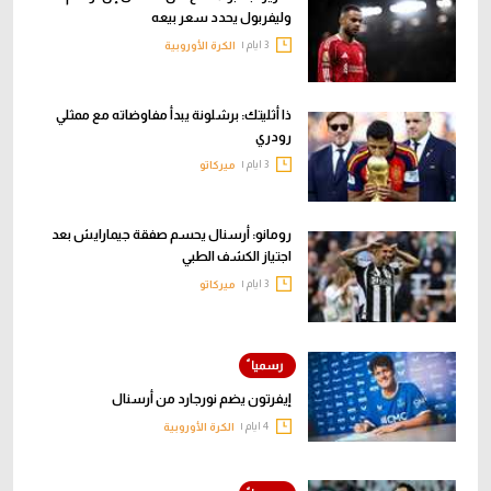
وليفربول يحدد سعر بيعه
3 ايام |
الكرة الأوروبية
ذا أثليتك: برشلونة يبدأ مفاوضاته مع ممثلي
رودري
3 ايام |
ميركاتو
رومانو: أرسنال يحسم صفقة جيمارايش بعد
اجتياز الكشف الطبي
3 ايام |
ميركاتو
إيفرتون يضم نورجارد من أرسنال
4 ايام |
الكرة الأوروبية