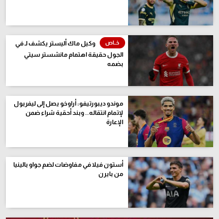
وكيل ماك أليستر يكشف لـ في
الجول حقيقة اهتمام مانشستر سيتي
بضمه
موندو ديبورتيفو: أراوخو يصل إلى ليفربول
لإتمام انتقاله.. وبند أحقية شراء ضمن
الإعارة
أستون فيلا في مفاوضات لضم جواو بالينيا
من بايرن