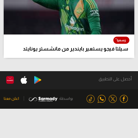
سيلتا فيجو يستعير بايندير من مانشستر يونايتد
أحصل على التطبيق
بواسطة
اعلن معنا