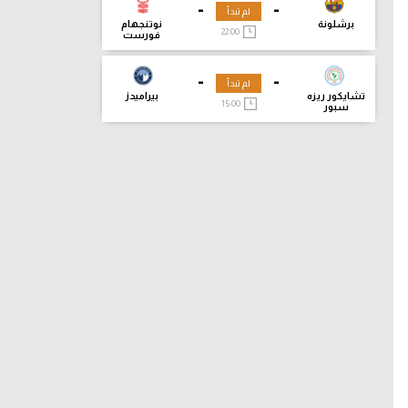
-
-
لم تبدأ
برشلونة
نوتنجهام
22:00
فورست
-
-
لم تبدأ
تشايكور ريزه
بيراميدز
15:00
سبور