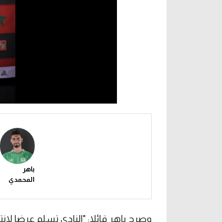
باهر
المحمدي
وصرح باهر قائلا: "النادي تسلم عرضا لانتق