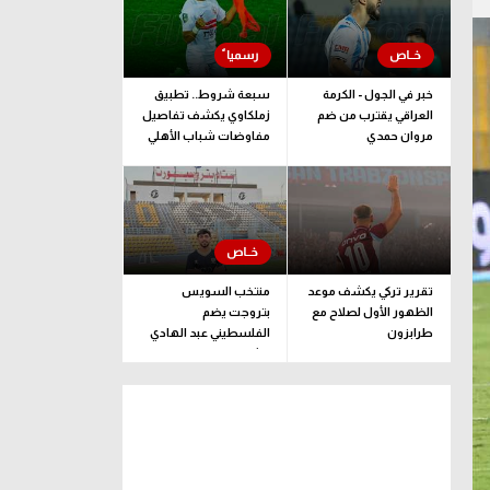
خبر في الجول - الكرمة
سبعة شروط.. تطبيق
العراقي يقترب من ضم
زملكاوي يكشف تفاصيل
مروان حمدي
مفاوضات شباب الأهلي
لضم بيزيرا قبل غلق
الملف
تقرير تركي يكشف موعد
منتخب السويس
الظهور الأول لصلاح مع
بتروجت يضم
طرابزون
الفلسطيني عبد الهادي
راشد