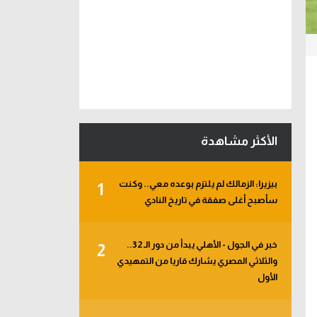
الأكثر مشاهدة
بيزيرا: الزمالك لم يلتزم بوعده معي.. وكنت
1
سأصبح أغلى صفقة في تاريخ النادي
خبر في الجول - الأهلي يبدأ من دور الـ 32..
2
والثلاثي المصري يشارك قاريا من التمهيدي
الأول