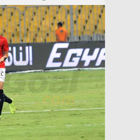
آراء حرة
الدوري ا
ركن الألعاب
دوري أبطا
دوري أبطا
كل البطولات