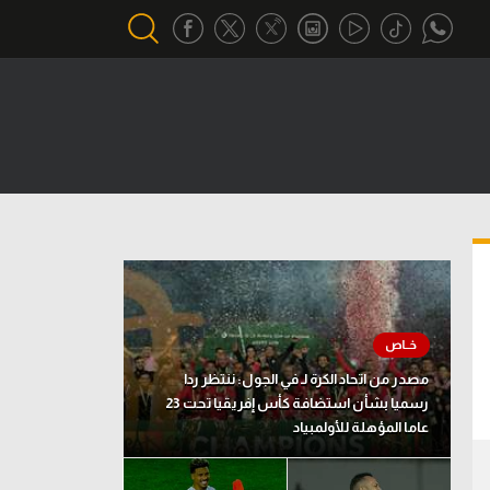
أقسام خاصة
Gamers
يكية
ميركاتو
تحقيق في الجول
تقرير في الجول
تحليل في الجول
مصدر من اتحاد الكرة لـ في الجول: ننتظر ردا
حكايات في الجول
رسميا بشأن استضافة كأس إفريقيا تحت 23
عاما المؤهلة للأولمبياد
كويز في الجول
فيديو في الجول