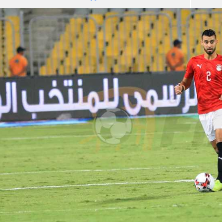
آسيا
دوري أبطال أوروبا
لسعودي للمحترفين
أمريكا
القسم الثاني
ل أوروبا
ركن الألعاب
رياضات أخرى
ل إفريقيا