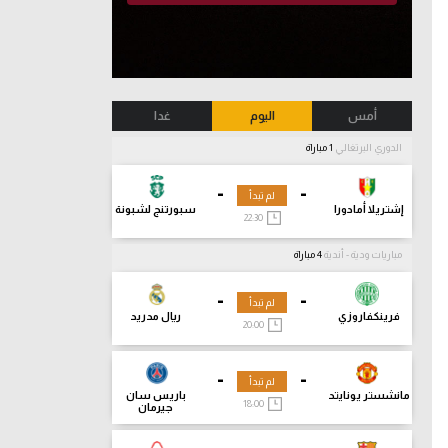
أمس
اليوم
غدا
الدوري البرتغالي
1 مباراة
-
-
لم تبدأ
إشتريلا أمادورا
سبورتنج لشبونة
22:30
مباريات ودية - أندية
4 مباراة
-
-
لم تبدأ
فرينكفاروزي
ريال مدريد
20:00
-
-
لم تبدأ
مانشستر يونايتد
باريس سان
18:00
جيرمان