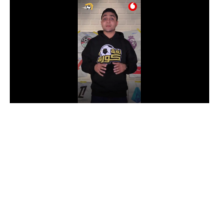
الدوري السعودي للمحترفين
دوري أبطال أوروبا
دوري أبطال إفريقيا
كل البطولات
أقسام
الكرة المصرية
الدوري المصري
الكرة الأوروبية
الكرة الإفريقية
منتخب مصر