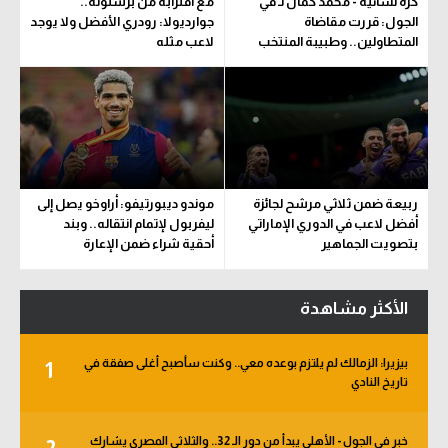
كرة نسائية - محمد كمال لـ في
مع اقترابه من برشلونة..
الجول: قررت مقاضاة
جوارديولا: رودري الأفضل ولا يوجد
المتطاولين.. وطبيبة المنتخب
لاعب مثله
تحدد مدة اللعب
ربيعة ضمن ثلاثي مرشح لجائزة
موندو ديبورتيفو: أراوخو يصل إلى
أفضل لاعب في الدوري الإماراتي
ليفربول لإتمام انتقاله.. وبند
بتصويت الجماهير
أحقية شراء ضمن الإعارة
الأكثر مشاهدة
بيزيرا: الزمالك لم يلتزم بوعده معي.. وكنت سأصبح أغلى صفقة في
1
تاريخ النادي
خبر في الجول - الأهلي يبدأ من دور الـ 32.. والثلاثي المصري يشارك