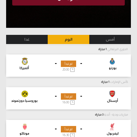
أمس
اليوم
غدا
الدوري البرتغالي
1 مباراة
-
-
لم تبدأ
بورتو
ألفيركا
20:00
كأس الإمارات
1 مباراة
-
-
لم تبدأ
أرسنال
بوروسيا دورتموند
16:00
مباريات ودية - أندية
3 مباراة
-
-
لم تبدأ
ليفربول
موناكو
16:30