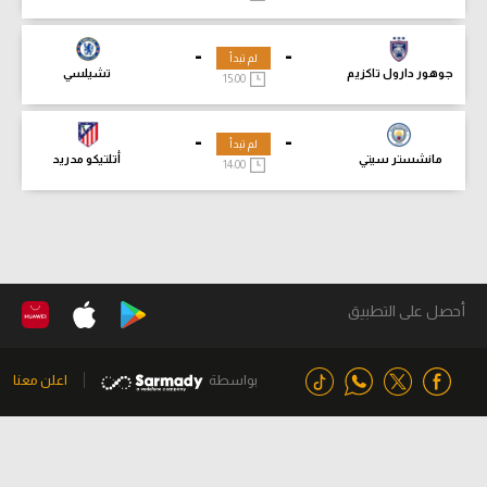
-
-
لم تبدأ
جوهور دارول تاكزيم
تشيلسي
15:00
-
-
لم تبدأ
مانشستر سيتي
أتلتيكو مدريد
14:00
أحصل على التطبيق
بواسطة
اعلن معنا