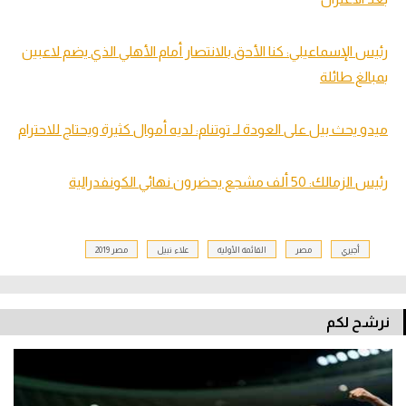
رئيس الإسماعيلي: كنا الأحق بالانتصار أمام
الأهلي
الذي يضم لاعبين
بمبالغ طائلة
ميدو يحث بيل على العودة لـ توتنام: لديه
أموال
كثيرة ويحتاج للاحترام
رئيس الزمالك: 50 ألف مشجع يحضرون نهائي الكونفدرالية
أجيري
مصر
القائمة الأولية
علاء نبيل
مصر 2019
نرشح لكم