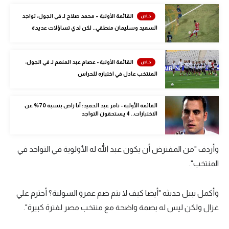
الوطن العربي
القائمة الأولية – محمد صلاح لـ في الجول: تواجد
السعيد وسليمان منطقي.. لكن لدي تساؤلات عديدة
في المونديال
رياضة نسائية
القائمة الأولية - عصام عبد المنعم لـ في الجول:
آسيا
المنتخب عادل في اختياره للحراس
أمريكا
القائمة الأولية - تامر عبد الحميد: أنا راض بنسبة 70% عن
ركن الألعاب
الاختيارات.. 4 يستحقون التواجد
أقسام خاصة
وأردف "من المفترض أن يكون عبد الله له الأولوية في التواجد في
Gamers
المنتخب".
ميركاتو
وأكمل نبيل حديثه "أيضا كيف لا يتم ضم عمرو السولية؟ أحترم علي
تحقيق في الجول
غزال ولكن ليس له بصمة واضحة مع منتخب مصر لفترة كبيرة".
تقرير في الجول