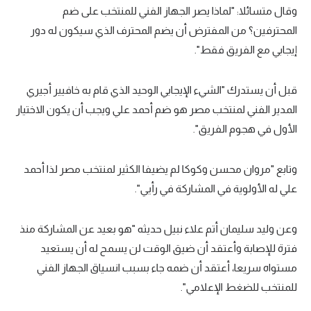
وقال متسائلا: "لماذا يصر الجهاز الفني للمنتخب على ضم
تحليل في الجول
المحترفين؟ من المفترض أن يضم المحترف الذي سيكون له دور
حكايات في الجول
إيجابي مع الفريق فقط".
كويز في الجول
قبل أن يستدرك "الشيء الإيجابي الوحيد الذي قام به خافيير أجيري
فيديو في الجول
المدير الفني لمنتخب مصر هو ضم أحمد علي ويجب أن يكون الاختيار
الأول في هجوم الفريق".
وتابع "مروان محسن وكوكا لم يضيفا الكثير لمنتخب مصر لذا أحمد
علي له الأولوية في المشاركة في رأيي".
وعن وليد سليمان أتم علاء نبيل حديثه "هو بعيد عن المشاركة منذ
فترة للإصابة وأعتقد أن ضيق الوقت لن يسمح له أن يستعيد
مستواه سريعا، أعتقد أن ضمه جاء بسبب انسياق الجهاز الفني
للمنتخب للضغط الإعلامي".