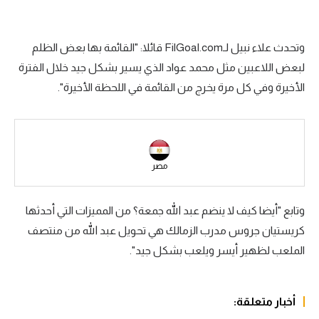
سعودي في الجول
وتحدث علاء نبيل لـFilGoal.com قائلا: "القائمة بها بعض الظلم
الدوري الإنجليزي
لبعض اللاعبين مثل محمد عواد الذي يسير بشكل جيد خلال الفترة
الدوري الإسباني
الأخيرة وفي كل مرة يخرج من القائمة في اللحظة الأخيرة".
دوري أبطال أوروبا
القسم الثاني
رياضات أخرى
مصر
أمم إفريقيا
وتابع "أيضا كيف لا ينضم عبد الله جمعة؟ من المميزات التي أحدثها
كرة السلة الأمريكية
كريستيان جروس مدرب الزمالك هي تحويل عبد الله من منتصف
كرة سلة
الملعب لظهير أيسر ويلعب بشكل جيد".
كرة يد
أخبار متعلقة:
كرة طائرة