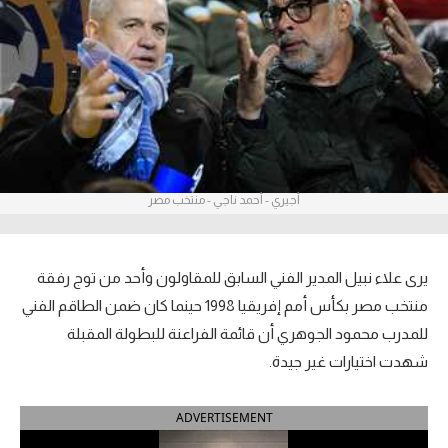
آراء حرة
ركن الألعاب
بطولات
أمريكا 2026
أجيري - أحمد ناجي - منتخب مصر
الدوري المصري
الدوري الإنجليزي الممتاز
يرى علاء نبيل المدير الفني السابق للمقاولون وأحد من توج رفقة
الدوري الإسباني
منتخب مصر بكأس أمم إفريقيا 1998 حينما كان ضمن الطاقم الفني
للمدرب محمود الجوهري أن قائمة الفراعنة للبطولة المقبلة
الدوري الإيطالي
شهدت اختيارات غير جيدة.
الدوري الألماني
ADVERTISEMENT
الدوري الفرنسي