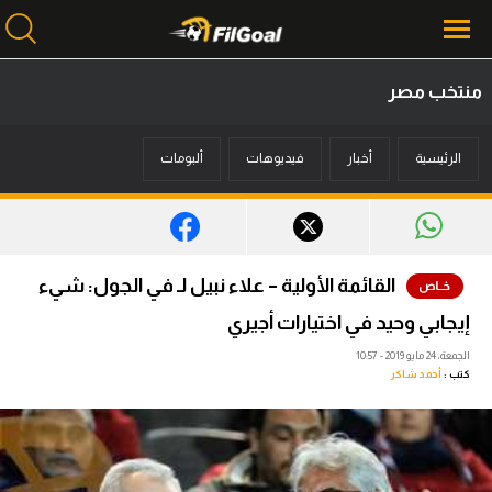
منتخب مصر
محتوى إخباري
الرئيسية
أخبار
فيديوهات
ألبومات
الرئيسية
أخبار
مباريات
القائمة الأولية – علاء نبيل لـ في الجول: شيء
ميركاتو
إيجابي وحيد في اختيارات أجيري
فانتازي في الجول
الجمعة، 24 مايو 2019 - 10:57
كتب :
أحمد شاكر
مسابقة التوقعات
فيديوهات
عدسات