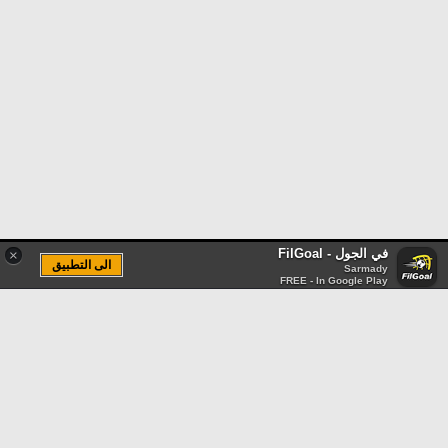
في الجول - FilGoal
×
الى التطبيق
Sarmady
FREE - In Google Play