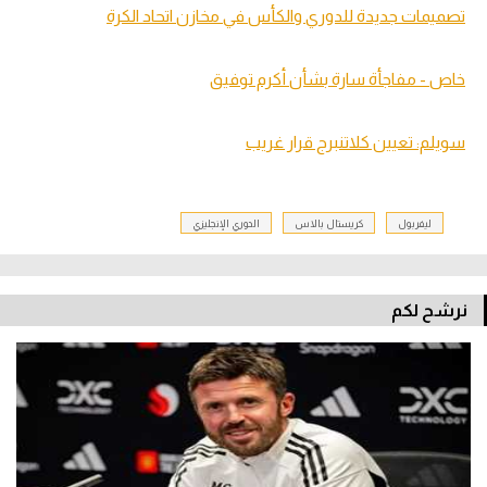
تصميمات جديدة للدوري والكأس في مخازن اتحاد الكرة
خاص - مفاجأة سارة بشأن أكرم توفيق
سويلم: تعيين كلاتنبرج قرار غريب
ليفربول
كريستال بالاس
الدوري الإنجليزي
نرشح لكم