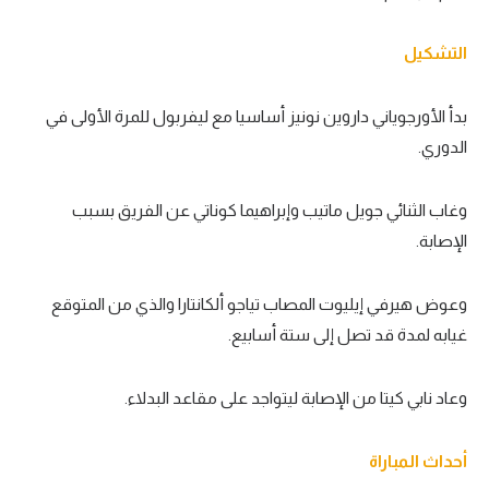
تحليل في الجول
التشكيل
حكايات في الجول
بدأ الأورجوياني داروين نونيز أساسيا مع ليفربول للمرة الأولى في
كويز في الجول
الدوري.
فيديو في الجول
وغاب الثنائي جويل ماتيب وإبراهيما كوناتي عن الفريق بسبب
الإصابة.
وعوض هيرفي إيليوت المصاب تياجو ألكانتارا والذي من المتوقع
غيابه لمدة قد تصل إلى ستة أسابيع.
وعاد نابي كيتا من الإصابة ليتواجد على مقاعد البدلاء.
أحداث المباراة