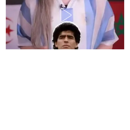
الدوري السعودي للمحترفين
دوري أبطال أوروبا
دوري أبطال إفريقيا
كل البطولات
أقسام
الكرة المصرية
الدوري المصري
الكرة الأوروبية
الكرة الإفريقية
منتخب مصر