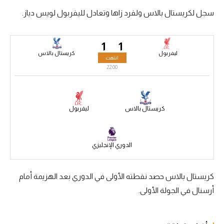
سجل لكريستال بالاس ولفرد زاها وتعادل لليفربول لويس دياز.
سعودي في الجول
الدوري الإنجليزي
1
1
الدوري الإسباني
ليفربول
كريستال بالاس
انتهت
22:00
دوري أبطال أوروبا
القسم الثاني
كريستال بالاس
ليفربول
رياضات أخرى
أمم إفريقيا
الدوري الإنجليزي
كرة السلة الأمريكية
كرة سلة
كريستال بالاس حصد نقطته الأولى في الدوري بعد الهزيمة أمام
أرسنال في الجولة الأولى.
كرة يد
كرة طائرة