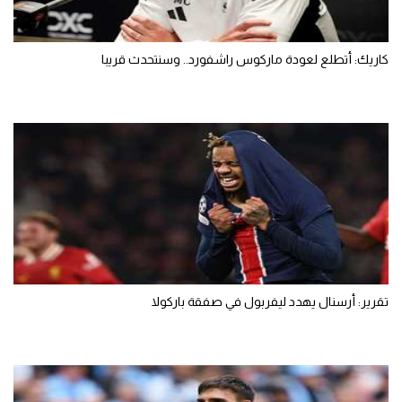
كاريك: أتطلع لعودة ماركوس راشفورد.. وسنتحدث قريبا
تقرير: أرسنال يهدد ليفربول في صفقة باركولا