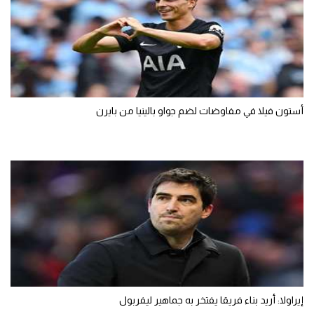
أستون فيلا في مفاوضات لضم جواو بالينيا من بايرن
إيراولا: أريد بناء فريقا يفتخر به جماهير ليفربول