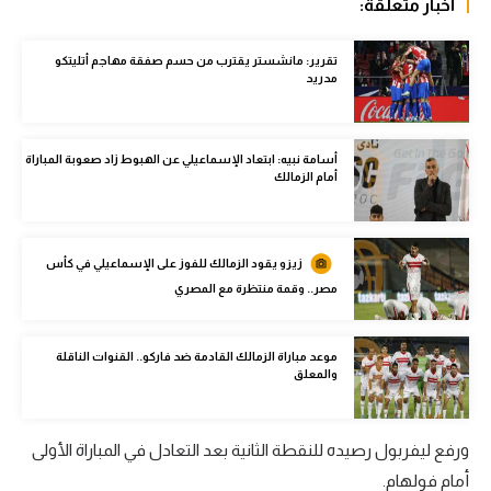
أخبار متعلقة:
الوطن العربي
تقرير: مانشستر يقترب من حسم صفقة مهاجم أتليتكو
في المونديال
مدريد
رياضة نسائية
آسيا
أسامة نبيه: ابتعاد الإسماعيلي عن الهبوط زاد صعوبة المباراة
أمام الزمالك
أمريكا
ركن الألعاب
زيزو يقود الزمالك للفوز على الإسماعيلي في كأس
مصر.. وقمة منتظرة مع المصري
أقسام خاصة
Gamers
موعد مباراة الزمالك القادمة ضد فاركو.. القنوات الناقلة
والمعلق
ميركاتو
تحقيق في الجول
ورفع ليفربول رصيده للنقطة الثانية بعد التعادل في المباراة الأولى
تقرير في الجول
أمام فولهام.