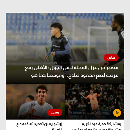
مصدر من غزل المحلة لـ في الجول: الأهلي رفع
عرضه لضم محمود صلاح.. وموقفنا كما هو
بمشاركة حمزة عبد الكريم..
إيشو يعلن تجديد تعاقده مع
برشلونة يهزم نوتنجهام ويخسر
الزمالك