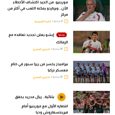
مورينيو: من الجيد اكتشاف الأخطاء
الآن.. وبرناردو يمكنه اللعب في أكثر من
مركز
9 ساعة |
الكرة الأوروبية
إيشو يعلن تجديد تعاقده مع
الزمالك
10 ساعة |
الدوري المصري
بيراميدز يخسر من ريزا سبور في ختام
معسكر تركيا
10 ساعة |
الدوري المصري
بثنائية.. ريال مدريد يحقق
انتصاره الأول مع مورينيو أمام
فيرينتسفاروش وديا