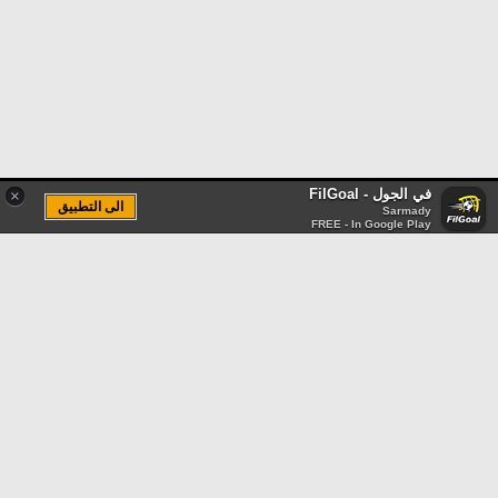
في الجول - FilGoal
×
الى التطبيق
Sarmady
FREE - In Google Play