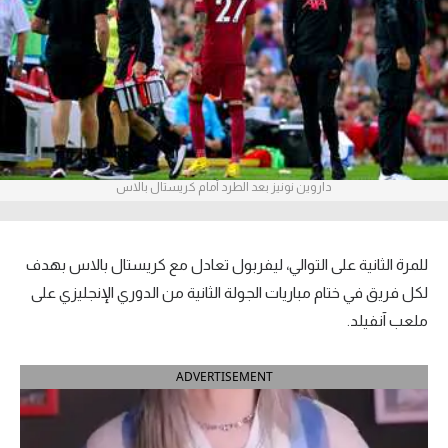
آراء حرة
ركن الألعاب
بطولات
أمريكا 2026
داروين نونيز بعد الطرد أمام كريستال بالاس
الدوري المصري
الدوري الإنجليزي الممتاز
للمرة الثانية على التوالي، ليفربول تعادل مع كريستال بالاس بهدف
لكل فريق في ختام مباريات الجولة الثانية من الدوري الإنجليزي على
الدوري الإسباني
ملعب آنفيلد.
الدوري الإيطالي
ADVERTISEMENT
الدوري الألماني
الدوري الفرنسي