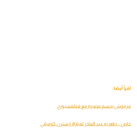
اقرأ أيضا:
مرموش يحسم مصيره مع فولفسبورج
خاص - جاهزية عبد القادر لمباراة إيسترن كومباني