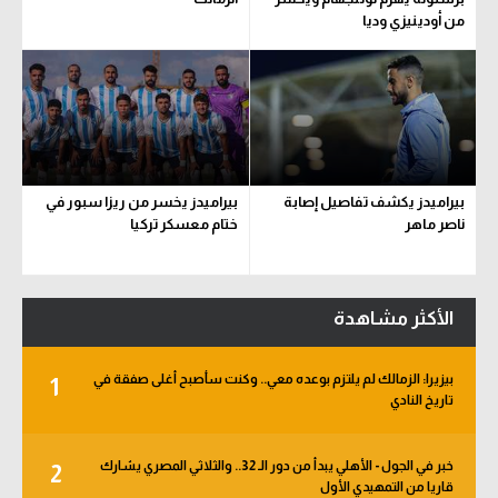
من أودينيزي وديا
بيراميدز يكشف تفاصيل إصابة
بيراميدز يخسر من ريزا سبور في
ناصر ماهر
ختام معسكر تركيا
الأكثر مشاهدة
بيزيرا: الزمالك لم يلتزم بوعده معي.. وكنت سأصبح أغلى صفقة في
1
تاريخ النادي
خبر في الجول - الأهلي يبدأ من دور الـ 32.. والثلاثي المصري يشارك
2
قاريا من التمهيدي الأول