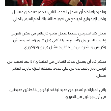
ويلفرد زاها كاد أن يسجل الهدف الثاني بعد عرضية من ميتشل
ولكن الإيفواري لم ينجح في تحويلها الشباك أمام المرمى الخالي.
تدخل كلا المدربين مجددا فدخل فابيو كارفاليو في مكان هيرفي
إيليوت لليفربول، وأقحم فييرا الثلاثي ويل هيوز وميليفوفيتش
وكريس ريتشاردس في مكان ميتشل وإيزي ودوكوري.
صلاح كاد أن يسجل هدف التعادل في الدقيةق 87 بعد تمهيد من
لويس دياز وتسديدة من على حدود منطقة الجزاء جاورت القائم
بقليل.
باقي المباراة لم تسفر عن جديد ليفقد ليفربول نقطتين جديدتين
في أول جولتين من الدوري.