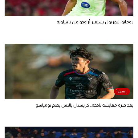
رومانو: ليفربول يستعير أراوخو من برشلونة
بعد فترة معايشة ناجحة.. كريستال بالاس يضم تومياسو