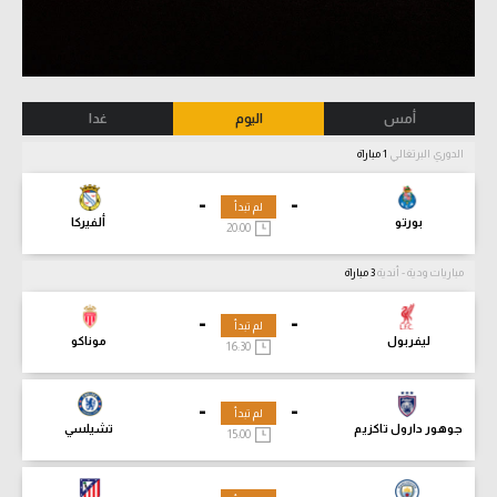
أمس
اليوم
غدا
الدوري البرتغالي
1 مباراة
-
-
لم تبدأ
بورتو
ألفيركا
20:00
مباريات ودية - أندية
3 مباراة
-
-
لم تبدأ
ليفربول
موناكو
16:30
-
-
لم تبدأ
جوهور دارول تاكزيم
تشيلسي
15:00