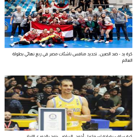
كرة يد - ضد الصين.. تحديد منافس ناشئات مصر في ربع نهائي بطولة
العالم
كرة سلة – بقيادة إسماعيل أحمد.. الرياضي يتوج بالدوري اللبناني