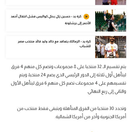
الوطن العربي
كرة يد - حسين زكي يحكي كواليس فشل انتقال أحمد
في المونديال
الأحمر إلى برشلونة
رياضة نسائية
آسيا
كرة يد - الزمالك يتعاقد مع خالد وليد قائد منتخب مصر
للشباب
أمريكا
ركن الألعاب
يتم تقسيم الـ 32 منتخبا على 8 مجموعات وتضم كل منهم 4 فرق
ليتأهل أول ثلاثة إلى الدور الرئيسي الذي يضم 24 منتخبا، ويتم
تقسيمهم على 4 مجموعات تضم كل منهم 6 فرق ليتأهل الأول
أقسام خاصة
والثاني إلى ربع النهائي.
Gamers
ميركاتو
وتحدد 30 منتخبا من الفرق المتأهلة ويتبقى فقط منتخب من
أمريكا الجنوبية وأخر من أمريكا الشمالية.
تحقيق في الجول
تقرير في الجول