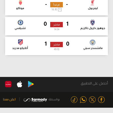
-
-
لم تبدأ
ليفربول
موناكو
16:30
0
1
مباشر
جوهور دارول تاكزيم
تشيلسي
14:56
1
0
مباشر
مانشستر سيتي
أتلتيكو مدريد
49:20
أحصل على التطبيق
بواسطة
اعلن معنا