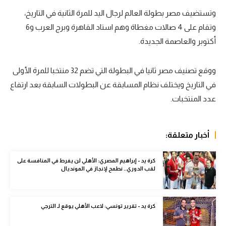
وتستضيف مصر بطولة العالم لرجال اليد للمرة الثانية في التاريخ،
سعودي في الجول
وتقام على 4 صالات مغطاة وهم استاد القاهرة وبرج العرب و6
الدوري الإنجليزي
أكتوبر والعاصمة الجديدة.
الدوري الإسباني
ووقع تصنيف مصر ثانيا في البطولة التي تضم 32 منتخبا للمرة الأولى
دوري أبطال أوروبا
في التاريخ ويختلف نظام المسابقة عن البطولات السابقة بعد ارتفاع
القسم الثاني
عدد المنتخبات.
رياضات أخرى
أخبار متعلقة:
أمم إفريقيا
كرة السلة الأمريكية
كرة يد - إبراهيم المصري: الأهلي لن يفرط في المنافسة على
لقب الدوري.. نطمح لإنجاز في المونديال
كرة سلة
كرة يد
كرة يد - تقرير تونسي: لاعب الأهلي يوقع لـ الترجي
كرة طائرة