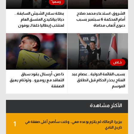
الشروق: استدعاء محمد صلاح
بطلة سلاح الشيش السابقة..
أمام المحكمة 6 سبتمبر بسبب
ديانا بيانكيدي المنسق العام
دعوى أتعاب محاماة
لمنتخب إيطاليا خلفا لـ بوفون
بسبب القائمة الدولية.. عصام عبد
ذا صن: أرسنال يقود سباق
الفتاح يحذر الحكام قبل انطلاق
التعاقد مع روميرو.. وتوتنام يعيق
الموسم
الصفقة
الأكثر مشاهدة
بيزيرا: الزمالك لم يلتزم بوعده معي.. وكنت سأصبح أغلى صفقة في
1
تاريخ النادي