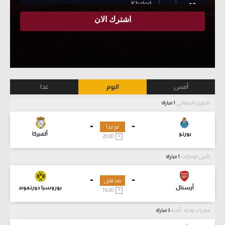
أمس
اليوم
غدا
الدوري البرتغالي
1 مباراة
-
-
لم تبدأ
بورتو
ألفيركا
20:00
كأس الإمارات
1 مباراة
-
-
بعد قليل
أرسنال
بوروسيا دورتموند
16:00
مباريات ودية - أندية
3 مباراة