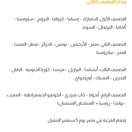
وجاء التصنيف كالآتي:
تحليل في الجول
التصنيف الأول: الدنمارك - إسبانيا - كرواتيا - النرويج - سلوفينيا -
حكايات في الجول
ألمانيا - البرتغال - السويد
كويز في الجول
فيديو في الجول
التصنيف الثاني: مصر - الأرجنتين - تونس - الجزائر - قطر -النمسا -
المجر - بيلاروسيا
التصنيف الثالث: أيسلندا - البرازيل - فرنسا - كوريا الجنوبية - اليابان -
البحرين - التشيك - أوروجواي
التصنيف الرابع: أنجولا - كاب فيردي - الكونغو الديمقراطية - المغرب
- بولندا - روسيا + (المنتخبان المتبقيان)
وتقام القرعة في مصر يوم 5 سبتمبر المقبل.