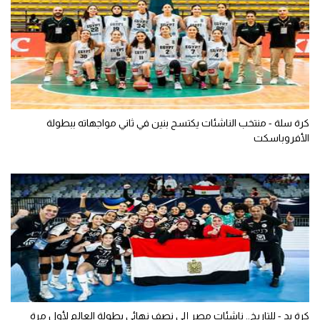
كرة سلة - منتخب الناشئات يكتسح بنين في ثاني مواجهاته ببطولة
الأفروباسكت
كرة يد - للتاريخ.. ناشئات مصر إلى نصف نهائي بطولة العالم لأول مرة