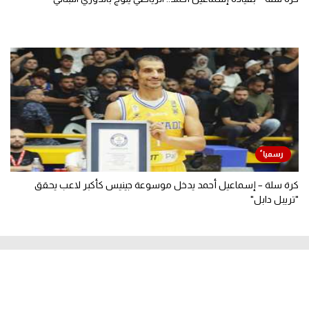
كرة سلة – إسماعيل أحمد يدخل موسوعة جينيس كأكبر لاعب يحقق
"تريبل دابل"