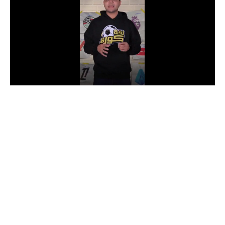
الدوري السعودي للمحترفين
دوري أبطال أوروبا
دوري أبطال إفريقيا
كل البطولات
أقسام
الكرة المصرية
الدوري المصري
الكرة الأوروبية
الكرة الإفريقية
منتخب مصر