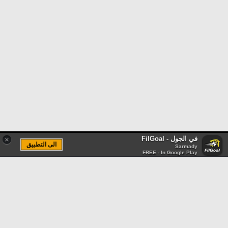
في الجول - FilGoal
×
الى التطبيق
Sarmady
FREE - In Google Play