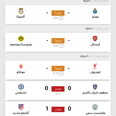
الدوري البرتغالي
1 مباراة
-
-
لم تبدأ
بورتو
ألفيركا
20:00
كأس الإمارات
1 مباراة
-
-
لم تبدأ
أرسنال
بوروسيا دورتموند
16:00
مباريات ودية - أندية
3 مباراة
-
-
لم تبدأ
ليفربول
موناكو
16:30
0
0
مباشر
جوهور دارول تاكزيم
تشيلسي
10:17
1
0
مباشر
مانشستر سيتي
أتلتيكو مدريد