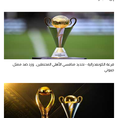
قرعة الكونفدرالية - تحديد منافسي الأهلي المحتملين.. وزد ضد ممثل
جيبوتي