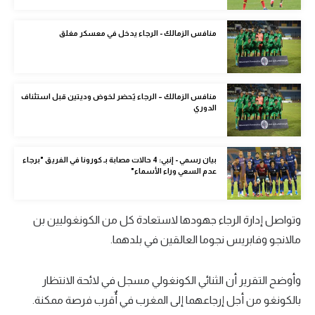
الوطن العربي
منافس الزمالك - الرجاء يدخل في معسكر مغلق
في المونديال
رياضة نسائية
منافس الزمالك – الرجاء يٌحضر لخوض وديتين قبل استئناف
آسيا
الدوري
أمريكا
ركن الألعاب
بيان رسمي - إنبي: 4 حالات مصابة بـ كورونا في الفريق "برجاء
عدم السعي وراء الأسماء"
أقسام خاصة
وتواصل إدارة الرجاء جهودها لاستعادة كل من الكونغوليين بن
Gamers
مالانجو وفابريس نجوما العالقين في بلدهما.
ميركاتو
تحقيق في الجول
وأوضح التقرير أن الثنائي الكونغولي مسجل في لائحة الانتظار
بالكونغو من أجل إرجاعهما إلى المغرب في أٌقرب فرصة ممكنة.
تقرير في الجول