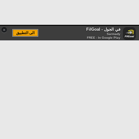
في الجول - FilGoal
×
الى التطبيق
Sarmady
FREE - In Google Play