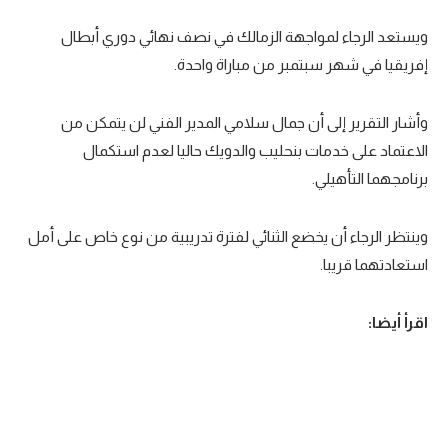
تحليل في الجول
ويستعد الرجاء لمواجهة الزمالك في نصف نهائي دوري أبطال
إفريقيا في شهر سبتمبر من مباراة واحدة.
حكايات في الجول
كويز في الجول
وأشار التقرير إلى أن جمال سلامي المدير الفني لن يتمكن من
فيديو في الجول
الاعتماد على خدمات بنحليب والدويك حاليا لعدم استكمال
برنامجهما التأهيلي.
وينتظر الرجاء أن يخضع الثنائي لفترة تدريبية من نوع خاص على أمل
استعادتهما قريبا.
اقرأ أيضا: