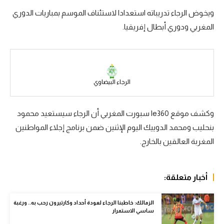
ويخوض الرجاء تدريباته استعدادا لاستئناف الموسم بمباريات الدوري
سعودي في الجول
المغربي ودوري أبطال إفريقيا.
الدوري الإنجليزي
الدوري الإسباني
دوري أبطال أوروبا
الرجاء البيضاوي
القسم الثاني
وكشف موقع le360 سبورت المغربي أن الرجاء سيستعيد محمود
رياضات أخرى
بنحليب ومحمد الدوييك اليوم الإثنين ضمن برنامج إجلاء المواطنين
أمم إفريقيا
المغربة العالقين بالخارج.
كرة السلة الأمريكية
كرة سلة
أخبار متعلقة:
كرة يد
الزمالك: خاطبنا الرجاء لعودة أحداد وكارتيرون رحب به.. ورغبة
ساسي الاستمرار
كرة طائرة