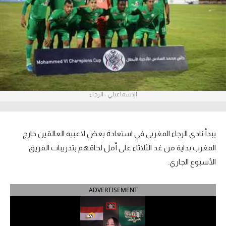
آراء حرة
ركن الألعاب
بطولات
أمريكا 2026
الإسماعيلي - الرجاء
الدوري المصري
الدوري الإنجليزي الممتاز
يبدأ نادي الرجاء المغربي في استعادة بعض لاعبيه العالقين خارج
المغرب بداية من غد الثلاثاء على أمل لحاقهم بتدريبات الفريق
الدوري الإسباني
الأسبوع الجاري.
الدوري الإيطالي
ADVERTISEMENT
الدوري الألماني
الدوري الفرنسي