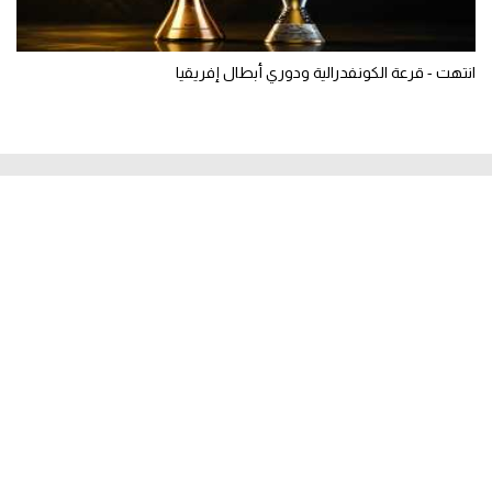
انتهت - قرعة الكونفدرالية ودوري أبطال إفريقيا