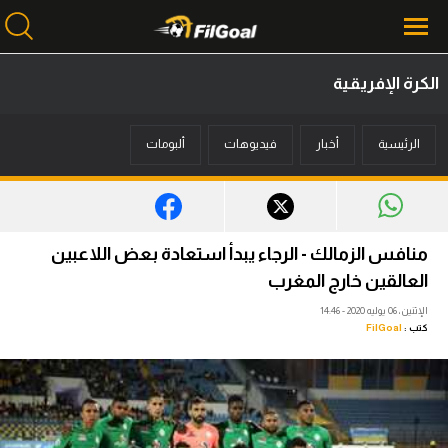
الكرة الإفريقية
محتوى إخباري
الرئيسية
أخبار
فيديوهات
ألبومات
الرئيسية
أخبار
مباريات
منافس الزمالك - الرجاء يبدأ استعادة بعض اللاعبين
ميركاتو
العالقين خارج المغرب
الإثنين، 06 يوليه 2020 - 14:46
فانتازي في الجول
كتب :
FilGoal
مسابقة التوقعات
فيديوهات
عدسات