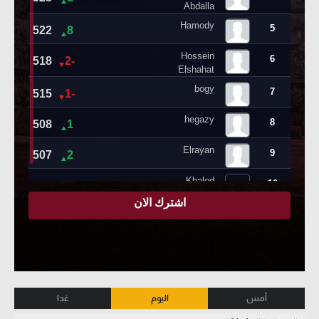
أمس
اليوم
غدا