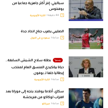
سباليتي: إنتر أكثر جاهزية جماعيا من
يوفنتوس
44 دقيقة |
الكرة الأوروبية
الصليبي يضرب جناح اتحاد جدة
ساعة |
سعودي في الجول
بطلة سلاح الشيش السابقة..
ديانا بيانكيدي المنسق العام لمنتخب
إيطاليا خلفا لـ بوفون
ساعة |
الكرة الأوروبية
سكاي: أتلانتا يونايتد يتجه إلى موراتا بعد
اقتراب لوكاكو من فنربخشة
ساعة |
ميركاتو