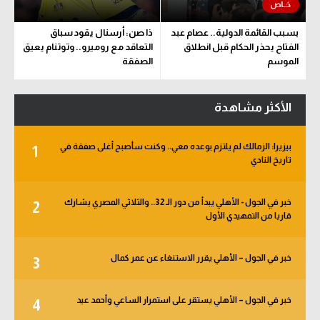
بسبب القائمة الدولية.. عصام عبد
ذا صن: أرسنال يقود سباق
الفتاح يحذر الحكام قبل انطلاق
التعاقد مع روميرو.. وتوتنام يعيق
الموسم
الصفقة
الأكثر مشاهدة
بيزيرا: الزمالك لم يلتزم بوعده معي.. وكنت سأصبح أغلى صفقة في
1
تاريخ النادي
خبر في الجول - الأهلي يبدأ من دور الـ 32.. والثلاثي المصري يشارك
2
قاريا من التمهيدي الأول
خبر في الجول – الأهلي يقرر الاستنغاء عن عمر كمال
3
خبر في الجول – الأهلي يستقر على استمرار الساعي وأحمد عيد
4