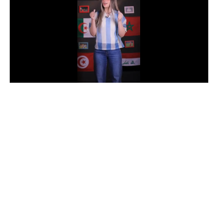
الدوري السعودي للمحترفين
دوري أبطال أوروبا
دوري أبطال إفريقيا
كل البطولات
أقسام
الكرة المصرية
الدوري المصري
الكرة الأوروبية
الكرة الإفريقية
منتخب مصر