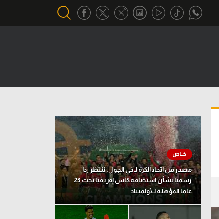
أقسام خاصة
Gamers
يكية
ميركاتو
تحقيق في الجول
تقرير في الجول
تحليل في الجول
مصدر من اتحاد الكرة لـ في الجول: ننتظر ردا
حكايات في الجول
رسميا بشأن استضافة كأس إفريقيا تحت 23
عاما المؤهلة للأولمبياد
كويز في الجول
فيديو في الجول