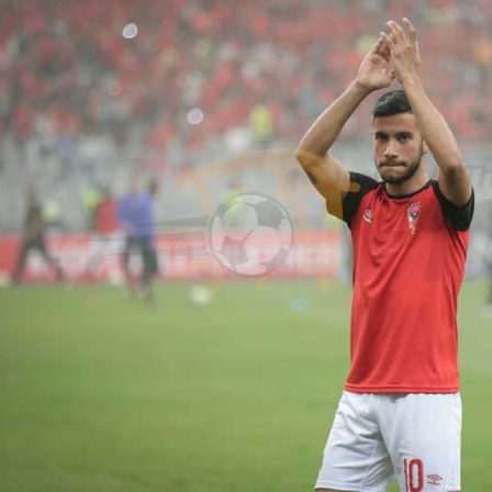
آسيا
دوري أبطال أوروبا
لسعودي للمحترفين
أمريكا
القسم الثاني
ل أوروبا
ركن الألعاب
رياضات أخرى
ل إفريقيا