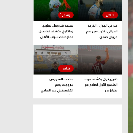
خبر في الجول - الكرمة
سبعة شروط.. تطبيق
العراقي يقترب من ضم
زملكاوي يكشف تفاصيل
مروان حمدي
مفاوضات شباب الأهلي
لضم بيزيرا قبل غلق
الملف
تقرير تركي يكشف موعد
منتخب السويس
الظهور الأول لصلاح مع
بتروجت يضم
طرابزون
الفلسطيني عبد الهادي
راشد