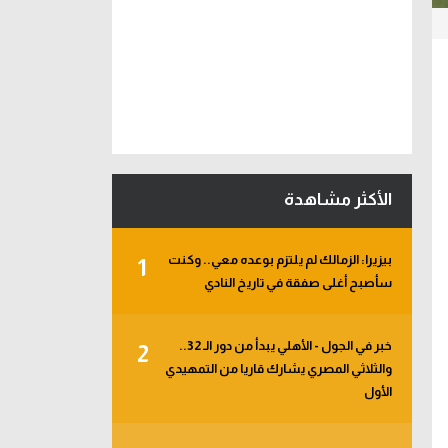
الأكثر مشاهدة
بيزيرا: الزمالك لم يلتزم بوعده معي.. وكنت
1
سأصبح أغلى صفقة في تاريخ النادي
خبر في الجول - الأهلي يبدأ من دور الـ 32..
2
والثلاثي المصري يشارك قاريا من التمهيدي
الأول