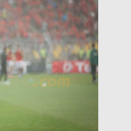
آراء حرة
الدوري ا
ركن الألعاب
دوري أبطا
دوري أبطا
كل البطولات