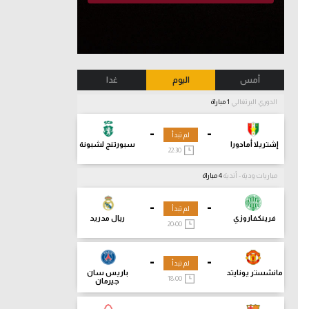
أمس
اليوم
غدا
الدوري البرتغالي
1 مباراة
-
-
لم تبدأ
إشتريلا أمادورا
سبورتنج لشبونة
22:30
مباريات ودية - أندية
4 مباراة
-
-
لم تبدأ
فرينكفاروزي
ريال مدريد
20:00
-
-
لم تبدأ
مانشستر يونايتد
باريس سان
18:00
جيرمان