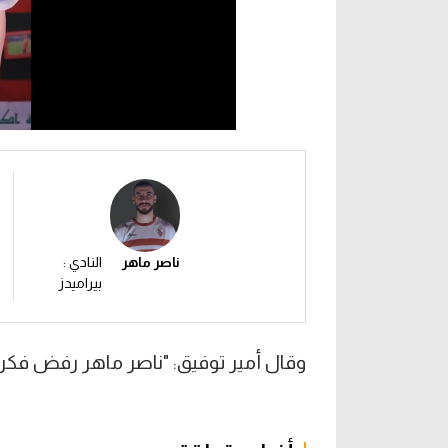
ن
ناصر ماهر
النادي :
بيراميدز
وقال أمير توفيق: "ناصر ماهر رفض فكرة ال