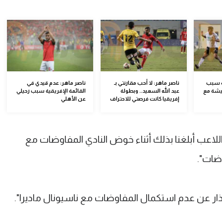
ت سبب
ناصر ماهر: لا أحب مقارنتي بـ
ناصر ماهر: عدم قيدي في
يشة مع
عبد الله السعيد.. وبطولة
القائمة الإفريقية سبب رحيلي
إفريقيا كانت فرصتي للاحتراف
عن الأهلي
اف في تصريحاته مع FilGoal.com "اللاعب أبلغنا بذلك أثناء خوض النادي المفاوضات مع
وضات".
عتذار عن عدم استكمال المفاوضات مع ناسيونال ماديرا".