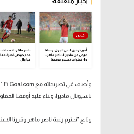
أخبار متعلقة:
أمير توفيق لـ في الجول: وصلنا
ناصر ماهر: الامتحانا
عرض من ماديرا لـ ناصر ماهر..
عدم خوضي لفترة معا
و4 خطوات تحسم موقفنا
فياريال
وأض
ناسيونال ماديرا، وبناء عليه أوقفنا المفا
وتابع "نحترم رغبة ناصر ماهر وقررنا الا