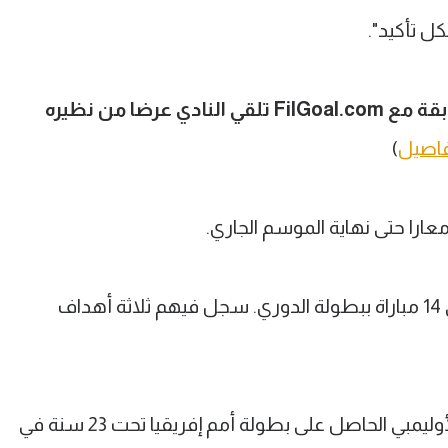
ل تأكيد".
وكشف أمير توفيق في تصريحاته السابقة مع FilGoal.com تلقي النادي عرضا من نظيره
فاصيل
)
ارا حتى نهاية الموسم الجاري.
صاحب الـ23 عاما شارك هذا الموسم في 14 مباراة ببطولة الدوري. سجل فيهم ثلاثة أهداف
وكان ناصر ماهر ضمن قائمة المنتخب الأوليمبي الحاصل على بطولة أمم إفريقيا تحت 23 سنة في