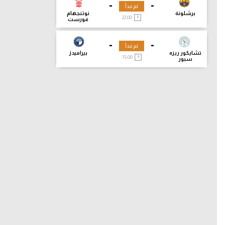
-
-
لم تبدأ
برشلونة
نوتنجهام
22:00
فورست
-
-
لم تبدأ
تشايكور ريزه
بيراميدز
15:00
سبور