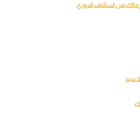
الك من استئناف الدوري
اعبيه
ك