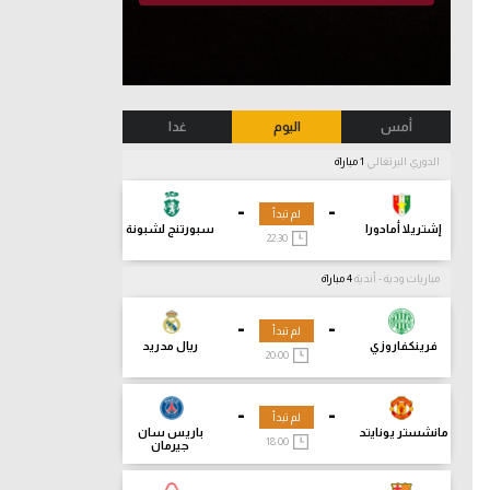
أمس
اليوم
غدا
الدوري البرتغالي
1 مباراة
-
-
لم تبدأ
إشتريلا أمادورا
سبورتنج لشبونة
22:30
مباريات ودية - أندية
4 مباراة
-
-
لم تبدأ
فرينكفاروزي
ريال مدريد
20:00
-
-
لم تبدأ
مانشستر يونايتد
باريس سان
18:00
جيرمان