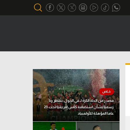
أقسام خاصة
Gamers
يكية
ميركاتو
تحقيق في الجول
تقرير في الجول
تحليل في الجول
مصدر من اتحاد الكرة لـ في الجول: ننتظر ردا
حكايات في الجول
رسميا بشأن استضافة كأس إفريقيا تحت 23
عاما المؤهلة للأولمبياد
كويز في الجول
فيديو في الجول