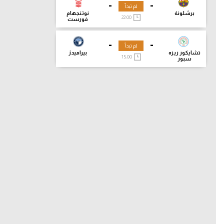
-
-
لم تبدأ
برشلونة
نوتنجهام
22:00
فورست
-
-
لم تبدأ
تشايكور ريزه
بيراميدز
15:00
سبور