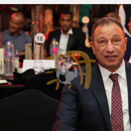
آسيا
دوري أبطال أوروبا
لسعودي للمحترفين
أمريكا
القسم الثاني
ل أوروبا
ركن الألعاب
رياضات أخرى
ل إفريقيا