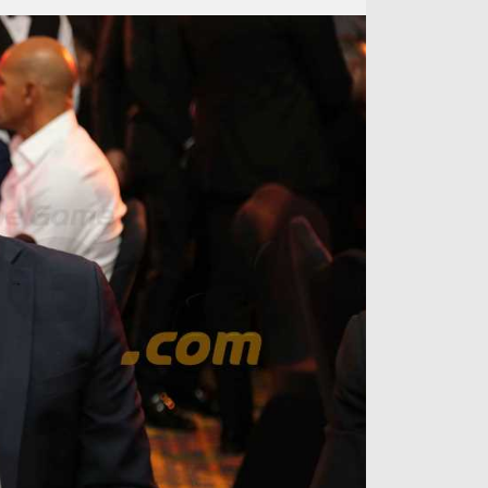
آراء حرة
الدوري ا
ركن الألعاب
دوري أبطا
دوري أبطا
كل البطولات