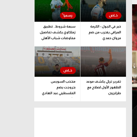
خبر في الجول - الكرمة
سبعة شروط.. تطبيق
العراقي يقترب من ضم
زملكاوي يكشف تفاصيل
مروان حمدي
مفاوضات شباب الأهلي
لضم بيزيرا قبل غلق
الملف
تقرير تركي يكشف موعد
منتخب السويس
الظهور الأول لصلاح مع
بتروجت يضم
طرابزون
الفلسطيني عبد الهادي
راشد