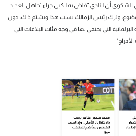
لشكوى أن النادي "فاض به الكيل جراء تجاهل العديد
وضوع، وترك رئيس الزمالك يسب هذا ويشتم ذاك، دون
رلمانية التي يحتمي بها في وجه مئات البلاغات التي
لأدراج".
لي
محمد سمير: طاهر يرحب
مرار
بالانتقال لـ الأهلي.. وإذا لعبت
إذا عاد
للقطبين سأنضم للمنتخب
فورا