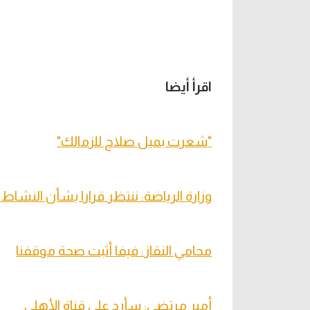
اقرأ أيضا
"شعرت بميل صلاح للزمالك"
وزارة الرياضة: ننتظر قرارا بشأن النشاط 
محامي النقاز: فيفا أثبت صحة موقفنا
أمير مرتضى: سأرد على قناة الأهلي