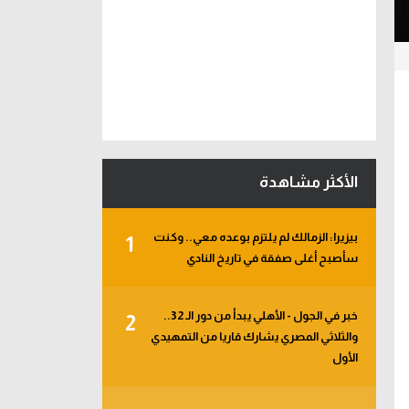
الأكثر مشاهدة
بيزيرا: الزمالك لم يلتزم بوعده معي.. وكنت
1
سأصبح أغلى صفقة في تاريخ النادي
خبر في الجول - الأهلي يبدأ من دور الـ 32..
2
والثلاثي المصري يشارك قاريا من التمهيدي
الأول