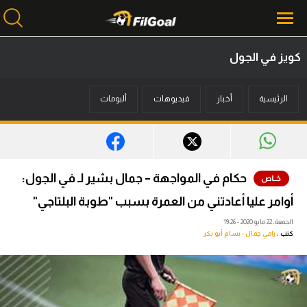
كويز في الجول
محتوى إخباري
الرئيسية
أخبار
فيديوهات
ألبومات
الرئيسية
أخبار
مباريات
حكام في المواجهة – جمال بشير لـ في الجول:
ميركاتو
أوامر عليا أعادتني من العمرة بسبب "طوبة البلتاجي"
فانتازي في الجول
الجمعة، 22 مايو 2020 - 19:26
كتب :
رامي جمال - بسام أبو بكر
مسابقة التوقعات
فيديوهات
عدسات