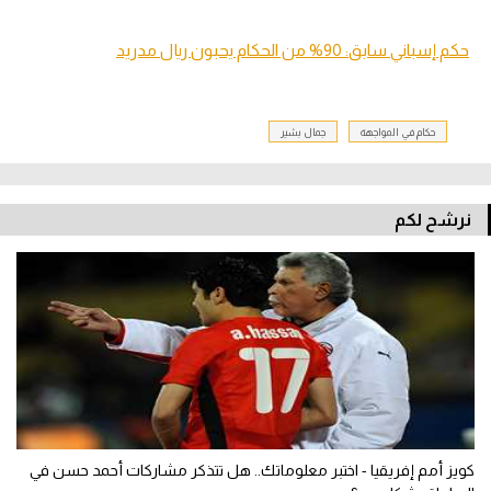
حكم إسباني سابق: 90% من الحكام يحبون ريال مدريد
حكام في المواجهة
جمال بشير
نرشح لكم
كويز أمم إفريقيا - اختبر معلوماتك.. هل تتذكر مشاركات أحمد حسن في