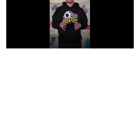
الدوري السعودي للمحترفين
دوري أبطال أوروبا
دوري أبطال إفريقيا
كل البطولات
أقسام
الكرة المصرية
الدوري المصري
الكرة الأوروبية
الكرة الإفريقية
منتخب مصر