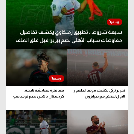
سبعة شروط.. تطبيق زملكاوي يكشف تفاصيل
مفاوضات شباب الأهلي لضم بيزيرا قبل غلق الملف
تقرير تركي يكشف موعد الظهور
بعد فترة معايشة ناجحة..
الأول لصلاح مع طرابزون
كريستال بالاس يضم تومياسو