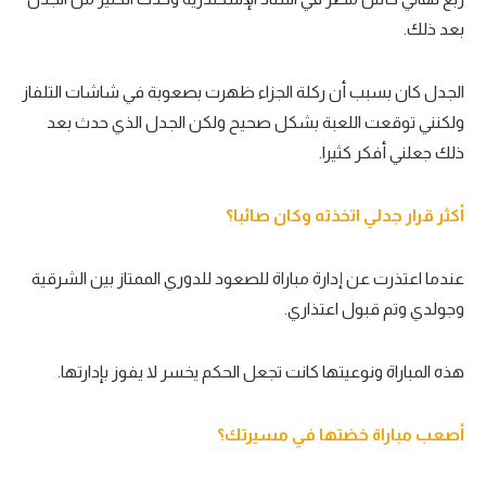
بعد ذلك.
تحليل في الجول
حكايات في الجول
الجدل كان بسبب أن ركلة الجزاء ظهرت بصعوبة في شاشات التلفاز
كويز في الجول
ولكنني توقعت اللعبة بشكل صحيح ولكن الجدل الذي حدث بعد
ذلك جعلني أفكر كثيرا.
فيديو في الجول
أكثر قرار جدلي اتخذته وكان صائبا؟
عندما اعتذرت عن إدارة مباراة للصعود للدوري الممتاز بين الشرقية
وجولدي وتم قبول اعتذاري.
هذه المباراة ونوعيتها كانت تجعل الحكم يخسر لا يفوز بإدارتها.
أصعب مباراة خضتها في مسيرتك؟