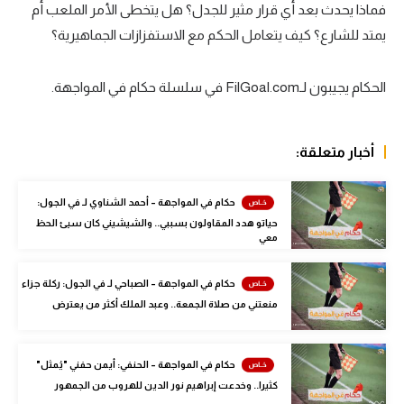
فماذا يحدث بعد أي قرار مثير للجدل؟ هل يتخطى الأمر الملعب أم
سعودي في الجول
يمتد للشارع؟ كيف يتعامل الحكم مع الاستفزازات الجماهيرية؟
الدوري الإنجليزي
الحكام يجيبون لـFilGoal.com في سلسلة حكام في المواجهة.
الدوري الإسباني
دوري أبطال أوروبا
أخبار متعلقة:
القسم الثاني
حكام في المواجهة – أحمد الشناوي لـ في الجول:
رياضات أخرى
حياتو هدد المقاولون بسببي.. والشيشيني كان سيئ الحظ
معي
أمم إفريقيا
كرة السلة الأمريكية
حكام في المواجهة – الصباحي لـ في الجول: ركلة جزاء
منعتني من صلاة الجمعة.. وعبد الملك أكثر من يعترض
كرة سلة
كرة يد
حكام في المواجهة – الحنفي: أيمن حفني "يُمثل"
كرة طائرة
كثيرا.. وخدعت إبراهيم نور الدين للهروب من الجمهور