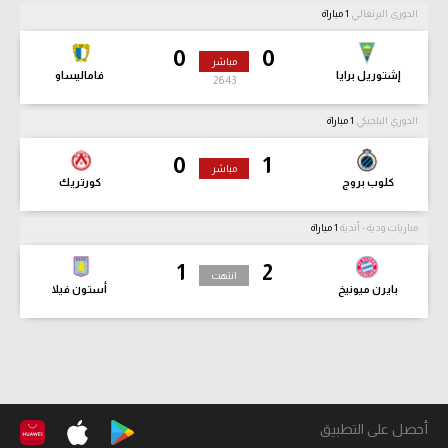
الدوري البرتغالي
1 مباراة
0
0
مباشر
إشتوريل برايا
فاماليساو
26:45
الدوري البلجيكي
1 مباراة
0
1
مباشر
كلوب بروج
كورتريك
مباريات ودية - أندية
1 مباراة
1
2
انتهت
بايرن ميونيخ
أستون فيلا
أحصل على التطبيق