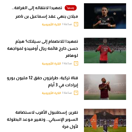
تمهيدا لانتقاله إلى الغرافة..
ميلان ينهي عقد إسماعيل بن ناصر
ساعة |
الكرة الأوروبية
تمهيدا للانضمام إلى سيلتك؟ هيثم
حسن خارج قائمة ريال أوفييدو لمواجهة
لوهافر
ساعة |
الكرة الأوروبية
قناة تركية: طرابزون حقق 12 مليون يورو
إيرادات في 3 أيام
ساعة |
الكرة الأوروبية
تقرير: إسطنبول الأقرب لاستضافة
السوبر الإسباني.. وتغيير موعد البطولة
لأول مرة