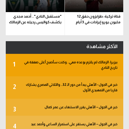
قناة تركية: طرابزون حقق 12
"مستقبل النادي".. أحمد مجدي
مليون يورو إيرادات في 3 أيام
يكشف كواليس رحيله عن الزمالك
الأكثر مشاهدة
بيزيرا: الزمالك لم يلتزم بوعده معي.. وكنت سأصبح أغلى صفقة في
1
تاريخ النادي
خبر في الجول - الأهلي يبدأ من دور الـ 32.. والثلاثي المصري يشارك
2
قاريا من التمهيدي الأول
خبر في الجول – الأهلي يقرر الاستنغاء عن عمر كمال
3
خبر في الجول – الأهلي يستقر على استمرار الساعي وأحمد عيد
4