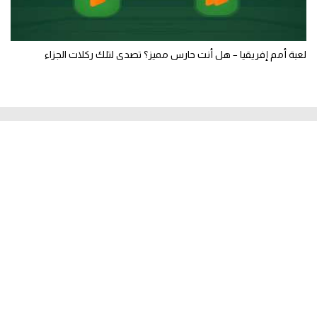
لعبة أمم إفريقيا – هل أنت حارس مميز؟ تصدى لتلك ركلات الجزاء