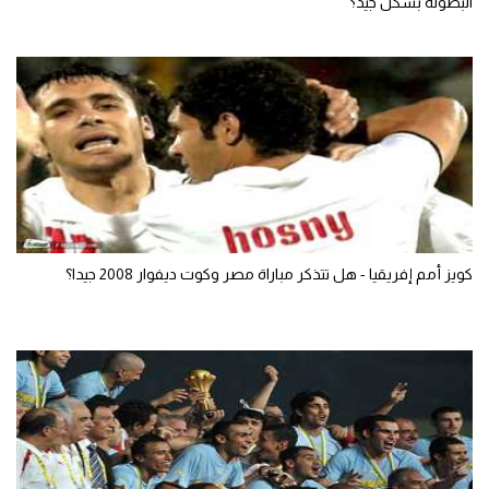
البطولة بشكل جيد؟
كويز أمم إفريقيا - هل تتذكر مباراة مصر وكوت ديفوار 2008 جيدا؟