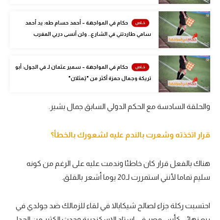
الوطن العربي
حكام في المواجهة – أحمد حسام طه: يد أحمد
في المونديال
سامي طاردتني في الشارع.. ولن أنسى دربي المغرب
رياضة نسائية
حكام في المواجهة – سمير عثمان لـ في الجول: أبو
آسيا
تريكة وجمال حمزة أكثر من "يُمثلان"
أمريكا
والحلقة السادسة مع الحكم الدولي السابق جمال بشير.
ركن الألعاب
قرار اتخذته وشعرت بالندم عليه لشعورك بالخطأ؟
أقسام خاصة
Gamers
هناك بالفعل قرار كان خاطئا وندمت عليه على الرغم من كونه
ميركاتو
سليم تماما لأنني استمررت لـ20 يوما أشعر بالقلق.
تحقيق في الجول
احتسبت ركلة جزاء لصالح شيكابالا في لقاء للزمالك ضد جولدي في
تقرير في الجول
ربع نهائي كأس مصر في استاد الإسكندرية وحدث الكثير من الجدل