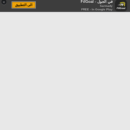
في الجول - FilGoal
×
الى التطبيق
Sarmady
FREE - In Google Play