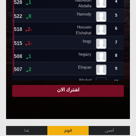
أمس
اليوم
غدا