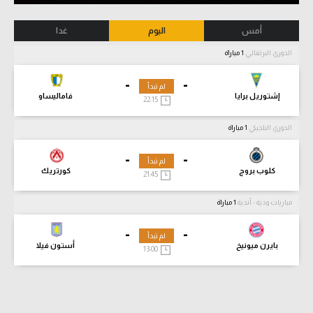
أمس
اليوم
غدا
الدوري البرتغالي
1 مباراة
-
-
لم تبدأ
إشتوريل برايا
فاماليساو
22:15