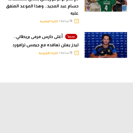
لاعب مثل صلاح بالمال.. وتريزيجيه لعب
دورا إيجابيا
9 ساعة |
الكرة الأوروبية
الزمالك يغلق الباب أمام
عروض بيزيرا.. وينفي وعده بالرحيل
10 ساعة |
الدوري المصري
مصدر من الزمالك لـ في الجول:
لم ننذر لودوجوريتس بشأن مستحقات
حسام عبد المجيد.. وهذا الموعد المتفق
عليه
10 ساعة |
الكرة المصرية
أغلى حارس مرمى بريطاني..
ليدز يعلن تعاقده مع جيمس ترافورد