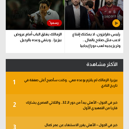
يصب في صالحنا.. وقرارنا نهائي
كاف يعلن دعم إنفانتينو.. ويؤيد
الأهلي يعلن رحيل محمد علي بن
البيان المشترك بشأن مشروع
رمضان
استثمار فيفا
رئيس طرابزون: لا يمكنك إقناع
الزمالك يغلق الباب أمام عروض
لاعب مثل صلاح بالمال..
بيزيرا.. وينفي وعده بالرحيل
وتريزيجيه لعب دورا إيجابيا