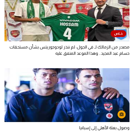
الزمالك يغلق الباب أمام عروض بيزيرا.. وينفي وعده بالرحيل
مصدر من الزمالك لـ في الجول: لم ننذر لودوجوريتس بشأن مستحقات