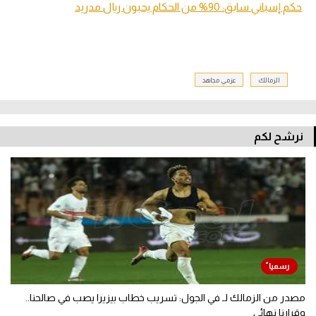
هل أراد الأهلي التعاقد مع كابوريا؟
فريق جديد ليايا توريه؟
النجم الساحلي يرد على "طلب الزمالك للاعب كشريدة"
تقرير يوناني يكشف قرار باوك بشأن وردة
حكم إسباني سابق: 90% من الحكام يحبون ريال مدريد
الزمالك
عزمي مجاهد