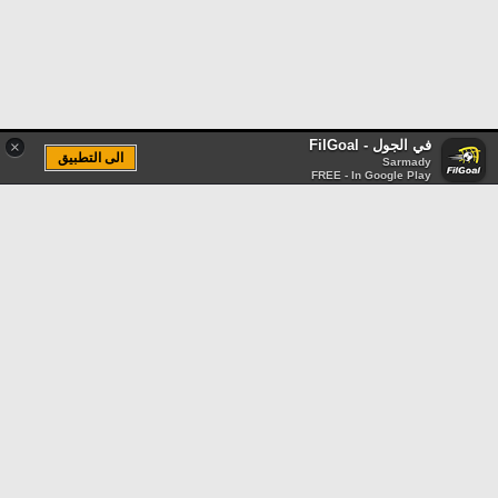
في الجول - FilGoal
×
الى التطبيق
Sarmady
FREE - In Google Play