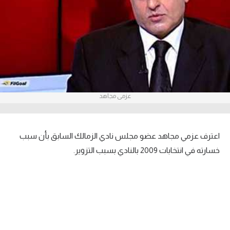
آراء حرة
ركن الألعاب
بطولات
أمريكا 2026
عزمى مجاهد
الدوري المصري
الدوري الإنجليزي الممتاز
اعترف عزمي مجاهد عضو مجلس نادي الزمالك السابق بأن سبب
خسارته في انتخابات 2009 بالنادي بسبب التزوير.
الدوري الإسباني
ADVERTISEMENT
الدوري الإيطالي
الدوري الألماني
الدوري الفرنسي