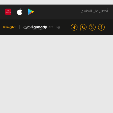
الدوري البلجيكي
1 مباراة
-
-
لم تبدأ
كلوب بروج
كورتريك
21:45
مباريات ودية - أندية
1 مباراة
-
-
لم تبدأ
بايرن ميونيخ
أستون فيلا
13:00
أحصل على التطبيق
بواسطة
اعلن معنا