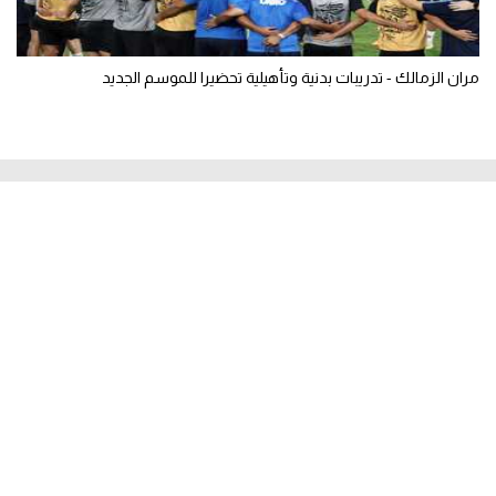
بيزيرا: الزمالك لم يلتزم بوعده معي.. وكنت سأصبح أغلى صفقة في تاريخ
النادي
مران الزمالك - تدريبات بدنية وتأهيلية تحضيرا للموسم الجديد