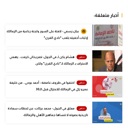
انتخابات نادي الزمالك عام 2009 بسبب التزوير، رغم توقع الجميع أنني
سعودي في الجول
سأكون الأول أو الثاني، وحينها فاز ممدوح عباس برئاسة النادي".
الدوري الإنجليزي
الدوري الإسباني
دوري أبطال أوروبا
الزمالك
القسم الثاني
وتابع "أفضل مجلس في تاريخ مجالس الزمالك كان مجلسنا بقيادة
رياضات أخرى
كمال درويش بكل الإنجازات والتي لم تحقق من قبل".
أمم إفريقيا
كرة السلة الأمريكية
أخبار متعلقة:
كرة سلة
بيان رسمي - لافتة على السور ولجنة رباعية من الزمالك
كرة يد
لإثبات أحقيته بلقب "نادي القرن"
كرة طائرة