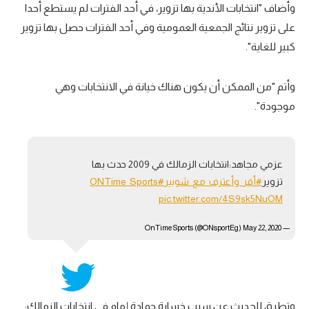
الوطن العربي
هشام يكن لـ في الجول: تصريحاتي حُرفت.. يهمني
الاعتراف بـ الزمالك كـ"نادي القرن" ولكن
في المونديال
رياضة نسائية
اختفوا في ظروف غامضة - أحمد بوجي.. من خليفة
عمرو زكي في الزمالك للاعتزال قبل الـ30
آسيا
أمريكا
معلق في الجول - محمد بركات: عن لحظات سعادة
ركن الألعاب
تاريخية بصوته لا تنساها جماهير الأهلي والزمالك
وأضاف "انتخابات الأندية بها تزوير، في أحد الفترات لم يستطع أحدا
أقسام خاصة
على تزوير نتائج الجمعية العمومية وفي أحد الفترات حصل بها تزوير
Gamers
كبير للغاية".
ميركاتو
تحقيق في الجول
وأتم "من الممكن أن يكون هناك خيانة في الانتخابات وهي
موجودة".
تقرير في الجول