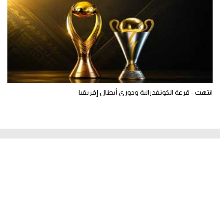
انتهت - قرعة الكونفدرالية ودوري أبطال إفريقيا