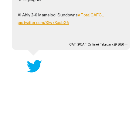
تحليل في الجول
Al Ahly 2-0 Mamelodi Sundowns
#TotalCAFCL
حكايات في الجول
pic.twitter.com/8Iw7XxsbX6
كويز في الجول
فيديو في الجول
February 29, 2020
— CAF (@CAF_Online)