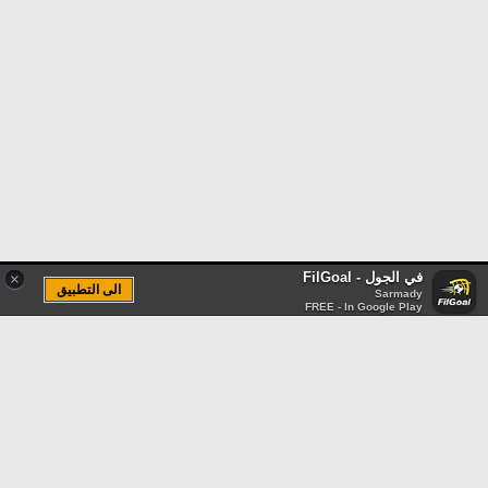
في الجول - FilGoal
×
الى التطبيق
Sarmady
FREE - In Google Play