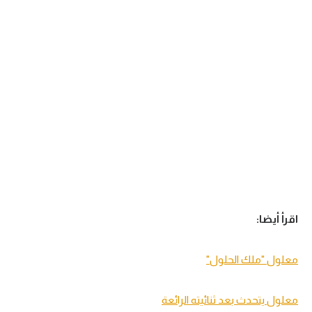
اقرأ أيضا:
معلول "ملك الحلول"
معلول يتحدث بعد ثنائيته الرائعة