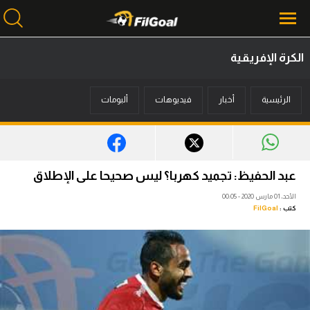
الكرة الإفريقية
محتوى إخباري
الرئيسية
أخبار
فيديوهات
ألبومات
الرئيسية
أخبار
مباريات
عبد الحفيظ: تجميد كهربا؟ ليس صحيحا على الإطلاق
ميركاتو
الأحد، 01 مارس 2020 - 00:05
كتب :
FilGoal
فانتازي في الجول
مسابقة التوقعات
فيديوهات
عدسات