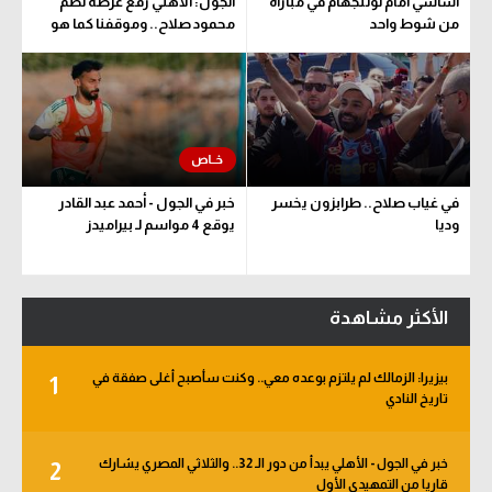
أساسي أمام نوتنجهام في مباراة
الجول: الأهلي رفع عرضه لضم
من شوط واحد
محمود صلاح.. وموقفنا كما هو
في غياب صلاح.. طرابزون يخسر
خبر في الجول - أحمد عبد القادر
وديا
يوقع 4 مواسم لـ بيراميدز
الأكثر مشاهدة
بيزيرا: الزمالك لم يلتزم بوعده معي.. وكنت سأصبح أغلى صفقة في
1
تاريخ النادي
خبر في الجول - الأهلي يبدأ من دور الـ 32.. والثلاثي المصري يشارك
2
قاريا من التمهيدي الأول