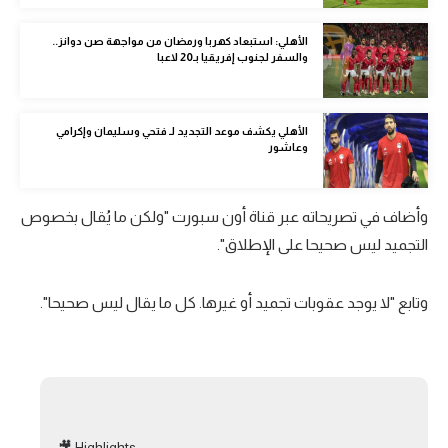
الوطن العربي
الأهلي: استبعاد كهربا ورمضان من مواجهة صن دوانز..
في المونديال
والسفر لجنوب إفريقيا بـ20 لاعبا
رياضة نسائية
الأهلي يكشف موعد التجديد لـ فتحي وسليمان وإكرامي
آسيا
وعاشور
أمريكا
وأضاف في تصريحاته عبر قناة أون سبورت "ولكن ما يُقال بخصوص
ركن الألعاب
التجميد ليس صحيحا على الإطلاق".
أقسام خاصة
وتابع "لا يوجد عقوبات تجميد أو غيرها. كل ما يقال ليس صحيحا".
Gamers
ميركاتو
تحقيق في الجول
تقرير في الجول
🎥 Highlights: