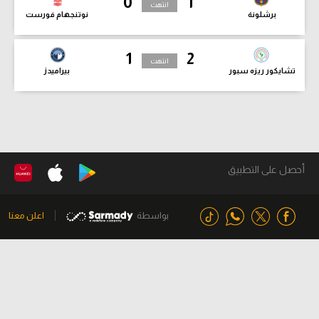
0
1
انتهت
برشلونة
نوتنجهام فورست
1
2
انتهت
تشايكور ريزه سبور
بيراميدز
أحصل على التطبيق
بواسطة
اعلن معنا