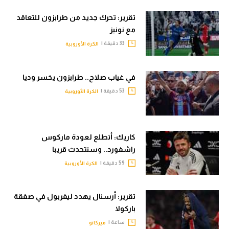
تقرير: تحرك جديد من طرابزون للتعاقد
مع نونيز
33 دقيقة |
الكرة الأوروبية
في غياب صلاح.. طرابزون يخسر وديا
53 دقيقة |
الكرة الأوروبية
كاريك: أتطلع لعودة ماركوس
راشفورد.. وسنتحدث قريبا
59 دقيقة |
الكرة الأوروبية
تقرير: أرسنال يهدد ليفربول في صفقة
باركولا
ساعة |
ميركاتو