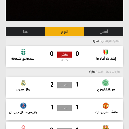
أمس
اليوم
غدا
الدوري البرتغالي
1 مباراة
0
0
مباشر
إشتريلا أمادورا
سبورتنج لشبونة
45:56
مباريات ودية - أندية
4 مباراة
2
1
انتهت
فرينكفاروزي
ريال مدريد
1
1
انتهت
مانشستر يونايتد
باريس سان جيرمان