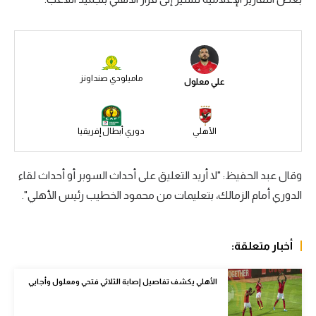
سعودي في الجول
الدوري الإنجليزي
الدوري الإسباني
ماميلودي صنداونز
علي معلول
دوري أبطال أوروبا
القسم الثاني
الأهلي
دوري أبطال إفريقيا
رياضات أخرى
وقال عبد الحفيظ: "لا أريد التعليق على أحداث السوبر أو أحداث لقاء
أمم إفريقيا
الدوري أمام الزمالك، بتعليمات من محمود الخطيب رئيس الأهلي".
كرة السلة الأمريكية
كرة سلة
أخبار متعلقة:
كرة يد
الأهلي يكشف تفاصيل إصابة الثلاثي فتحي ومعلول وأجايي
كرة طائرة