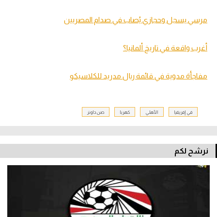
مرسي يسجل وحجازي يُصاب في صدام المصريين
أغرب واقعة في تاريخ ألمانيا؟
مفاجأة مدوية في قائمة ريال مدريد للكلاسيكو
في إفريقيا
الأهلي
كهربا
صن داونز
نرشح لكم