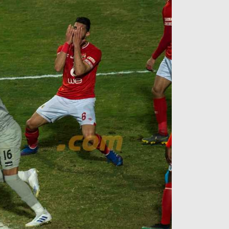
آراء حرة
الدوري ا
ركن الألعاب
دوري أبطا
دوري أبطا
كل البطولات