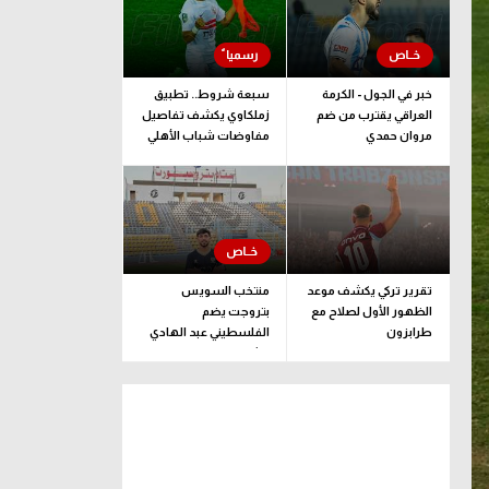
خبر في الجول - الكرمة
سبعة شروط.. تطبيق
العراقي يقترب من ضم
زملكاوي يكشف تفاصيل
مروان حمدي
مفاوضات شباب الأهلي
لضم بيزيرا قبل غلق
الملف
تقرير تركي يكشف موعد
منتخب السويس
الظهور الأول لصلاح مع
بتروجت يضم
طرابزون
الفلسطيني عبد الهادي
راشد