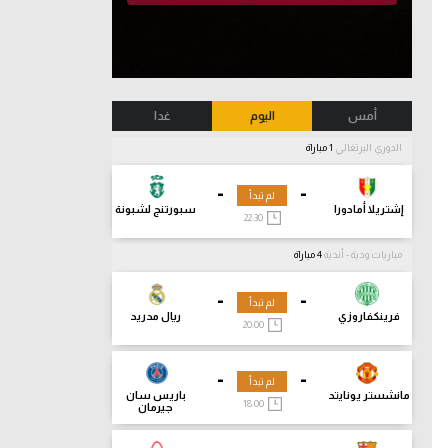
أمس
اليوم
غدا
الدوري البرتغالي
1 مباراة
-
-
لم تبدأ
إشتريلا أمادورا
سبورتنج لشبونة
22:30
مباريات ودية - أندية
4 مباراة
-
-
لم تبدأ
فرينكفاروزي
ريال مدريد
20:00
-
-
لم تبدأ
مانشستر يونايتد
باريس سان
18:00
جيرمان