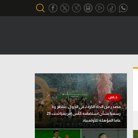
أقسام خاصة
Gamers
يكية
ميركاتو
تحقيق في الجول
تقرير في الجول
تحليل في الجول
مصدر من اتحاد الكرة لـ في الجول: ننتظر ردا
حكايات في الجول
رسميا بشأن استضافة كأس إفريقيا تحت 23
عاما المؤهلة للأولمبياد
كويز في الجول
فيديو في الجول