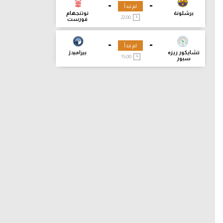
-
-
لم تبدأ
برشلونة
نوتنجهام
22:00
فورست
-
-
لم تبدأ
تشايكور ريزه
بيراميدز
15:00
سبور