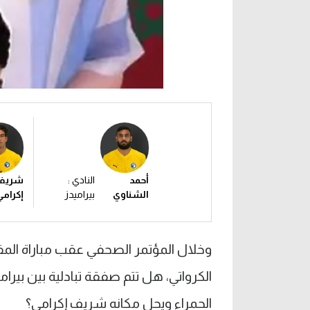
أحمد
النادي :
شريف
الشناوي
بيراميدز
إكرامي
وخلال المؤتمر الصحفي عقب مباراة المق
الكرواتي، هل تتم صفقة تبادلية بين بيرام
الحمراء ويحل مكانه شريف إكرامي؟