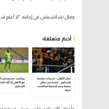
وقال تشاتشيتش في إجابته: "لا أعلم شيئا
أخبار متعلقة:
مران الأهلي - تدريبات منفردة
بيراميدز: مستعدون ل
للشناوي.. جلسة بين صالح
مع الأهلي إذا أراد ال
جمعة وعبد الحفيظ لمناقشة
الشناوي
رحيله
وأضاف "الشناوي حارس مرمى فريقنا ومس