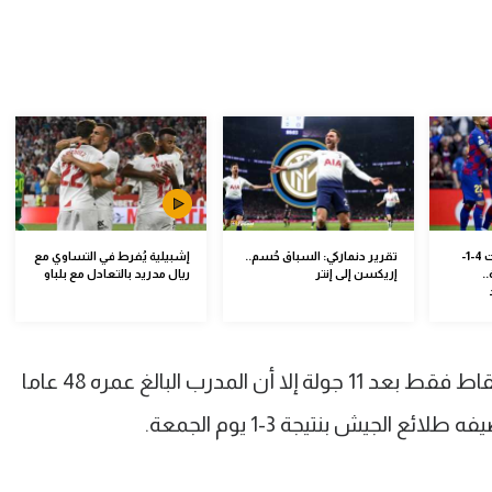
مواعيد مباريات السبت 4-1-
تقرير دنماركي: السباق حُسم..
إشبيلية يُفرط في التساوي مع
..
إريكسن إلى إنتر
ريال مدريد بالتعادل مع بلباو
ورغم تذيل الفريق لترتيب الدوري بست نقاط فقط بعد 11 جولة إلا أن المدرب البالغ عمره 48 عاما
لجيش بنتيجة 3-1 يوم الجمعة.