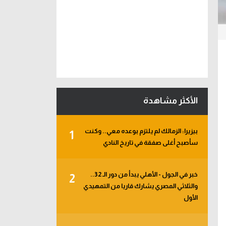
الأكثر مشاهدة
بيزيرا: الزمالك لم يلتزم بوعده معي.. وكنت
1
سأصبح أغلى صفقة في تاريخ النادي
خبر في الجول - الأهلي يبدأ من دور الـ 32..
2
والثلاثي المصري يشارك قاريا من التمهيدي
الأول