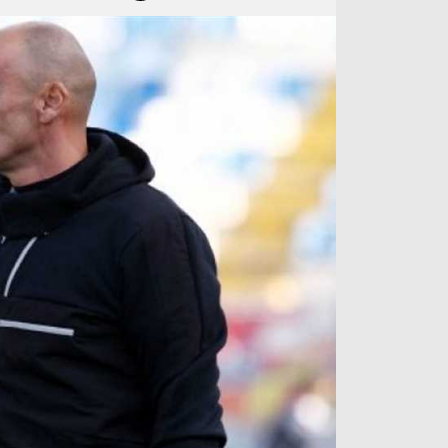
آراء حرة
الدوري ا
ركن الألعاب
دوري أبطا
دوري أبطا
كل البطولات