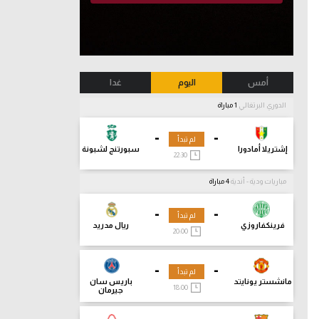
أمس
اليوم
غدا
الدوري البرتغالي
1 مباراة
-
-
لم تبدأ
إشتريلا أمادورا
سبورتنج لشبونة
22:30
مباريات ودية - أندية
4 مباراة
-
-
لم تبدأ
فرينكفاروزي
ريال مدريد
20:00
-
-
لم تبدأ
مانشستر يونايتد
باريس سان
18:00
جيرمان