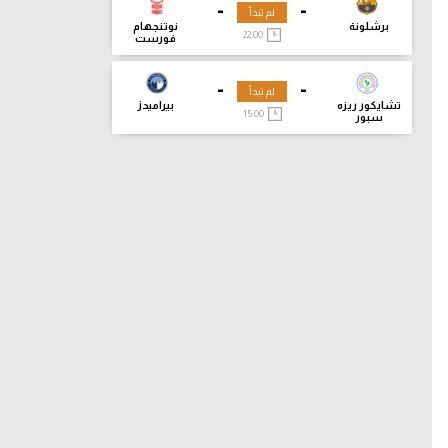
-
-
لم تبدأ
برشلونة
نوتنجهام
22:00
فورست
-
-
لم تبدأ
تشايكور ريزه
بيراميدز
15:00
سبور