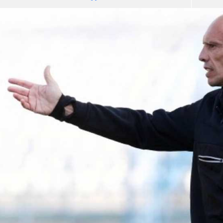
آسيا
دوري أبطال أوروبا
لسعودي للمحترفين
أمريكا
القسم الثاني
ل أوروبا
ركن الألعاب
رياضات أخرى
ل إفريقيا