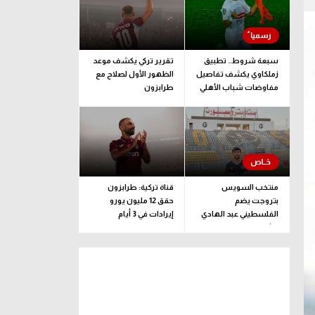
سبعة شروط.. تطبيق
تقرير تركي يكشف موعد
زملكاوي يكشف تفاصيل
الظهور الأول لصلاح مع
مفاوضات شباب الأهلي
طرابزون
لضم بيزيرا قبل غلق
الملف
منتخب السويس
قناة تركية: طرابزون
بتروجت يضم
حقق 12 مليون يورو
الفلسطيني عبد الهادي
إيرادات في 3 أيام
راشد