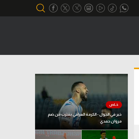
أقسام خاصة
Gamers
يكية
ميركاتو
تحقيق في الجول
تقرير في الجول
تحليل في الجول
حكايات في الجول
خبر في الجول - الكرمة العراقي يقترب من ضم
مروان حمدي
كويز في الجول
فيديو في الجول