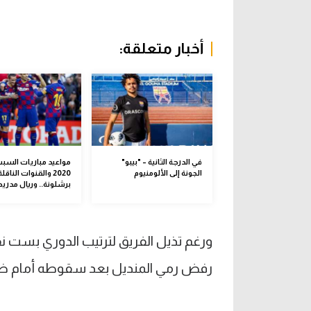
أخبار متعلقة:
في الدرجة الثانية – "بيبو"
الجونة إلى الألومنيوم
2020 والقنوات الناقلة
برشلونة.. وريال مدريد
رفض رمي المنديل بعد سقوطه أمام ضيفه طلائع ا