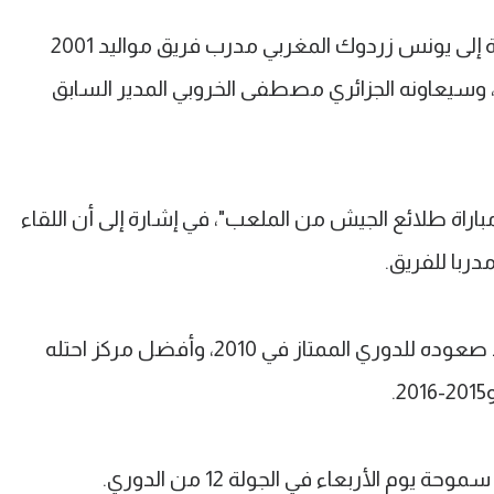
وأوضح المصدر أن دجلة سيسند المهمة إلى يونس زردوك المغربي مدرب فريق مواليد 2001
ر، وسيعاونه الجزائري مصطفى الخروبي المدير السابق
راة طلائع الجيش من الملعب"، في إشارة إلى أن اللقاء
دربا للفريق.
ولم يعد دجلة إلى دوري الدرجة الثانية منذ صعوده للدوري الممتاز في 2010، وأفضل مركز احتله
م الأربعاء في الجولة 12 من الدوري.