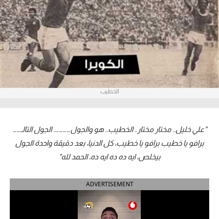
آراء حرة
ركن الألعاب
بطولات
أمريكا 2026
الخطيب
الدوري المصري
الدوري الإنجليزي الممتاز
"علي خليل.. مختار مختار.. الخطيب.. هو والجول…………. الجول التالـ……
برافو يا خطيب برافو يا خطيب، كل الدنيا، بعد دقيقة واحدة الجول
الدوري الإسباني
بيخلص، ايه ده ده ايه ده، الحمد لله"
الدوري الإيطالي
ADVERTISEMENT
الدوري الألماني
الدوري الفرنسي