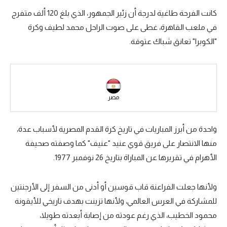
كانت الفرحة طاغية لدرجة أن زئير الجمهور، الذي بلغ 120 ألف متفرج
سعودي في الجول
في ملعب القاهرة، غطى على صوت الراحل محمد لطيف وكرة
الدوري الإنجليزي
"الكوبرا" تعانق شباك عتوقة.
الدوري الإسباني
دوري أبطال أوروبا
القسم الثاني
مصر
رياضات أخرى
واحدة من أبرز المباريات في تاريخ كرة القدم المصرية لأسباب عدة،
أمم إفريقيا
منها الانتصار على فريق قوي عنيد "عنيف" كما وصفته صحيفة
كرة السلة الأمريكية
الأهرام في تقريرها عن المباراة بتاريخ 26 نوفمبر 1977.
كرة سلة
ولأنها جعلت الفراعنة قاب قوسين أو أدنى من السفر إلى الأرجنتين
كرة يد
للمشاركة في العرس العالمي، ولأنها تزينت بهدف تاريخي للأيقونة
محمود الخطيب، الذي رغم عودته من إصابة أبعدته طويلا،
كرة طائرة