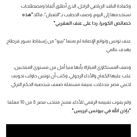
وكعادة الناقد الرياضي الراحل، الذي أطلق ألقابا ومصطلحات
نستخدمها إلى اليوم، وصف الخطيب بـ"الثعبان"، قائلا:
"هذه
خصائص الكوبرا، ردا على عنف العقربي"
.
عنف تونس وتوابع الإصابة لم يمنعا "بيبو" من إسقاط نسور قرطاج
بهدف عالمي.
وصف المستكاوي المباراة بأنها فنيا أقل من مستوى المنتخبين،
غلب عليها الكفاح والأداء الرجولي، وكتب أن تونس حاولت تخويف
لاعبي مصر بتدخلات عنيفة مستغلة ضعف شخصية الحكم التركي.
ولم يفوت تقييمه الرقمي للأداء، فمنح منتخب مصر 8 من 10 معلقا
"بإذن الله في بيونس ايريس"
.