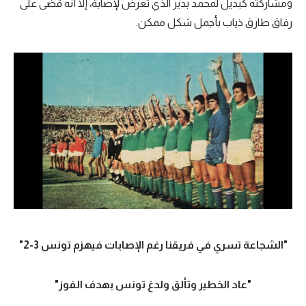
ومشاركته كبديل لمحمد بدير الذي تعرض لإصابة، إلا أنه قضى على
الوطن العربي
رفاق طارق ذياب بأجمل شكل ممكن.
في المونديال
رياضة نسائية
آسيا
أمريكا
ركن الألعاب
أقسام خاصة
Gamers
ميركاتو
"الشجاعة تسري في فريقنا رغم الإصابات فيهزم تونس 3-2"
تحقيق في الجول
"عاد الخطير وتألق ولدغ تونس بهدف الفوز"
تقرير في الجول