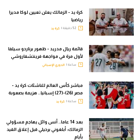
كرة يد - الزمالك يعلن تعيين لوكا مديرا
رياضيا
52 دقيقة |
كرة يد
قائمة ريال مدريد - ظهور برناردو سيلفا
لأول مرة في مواجهة فرينتشفاروشي
ساعة |
الدوري الإسباني
مباشر كأس العالم للناشئات كرة يد -
مصر (26)-(27) إسبانيا.. هزيمة بصعوبة
ساعة |
كرة يد
بعد 14 عاما.. أنس وائل يهاجم مسؤولي
الزمالك: أبلغوني برحيلي قبل إغلاق القيد
بأيام