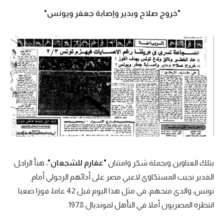
"خروج صلاح وبدير وإصابة جعفر ويونس"
تحليل في الجول
حكايات في الجول
كويز في الجول
فيديو في الجول
بتلك العناوين وبجملة شكر وامتنان
"عفارم للشجعان"
، هنأ الراحل
القدير نجيب المستكاوي لاعبي مصر على أدائهم الرجولي أمام
تونس، والذي منحهم، في مثل هذا اليوم قبل 42 عاما، فوزا صعبا
انتظره المصريون أملا في التأهل لمونديال 1978.