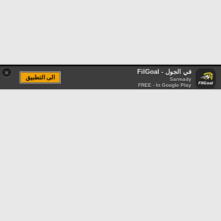
في الجول - FilGoal
×
الى التطبيق
Sarmady
FREE - In Google Play