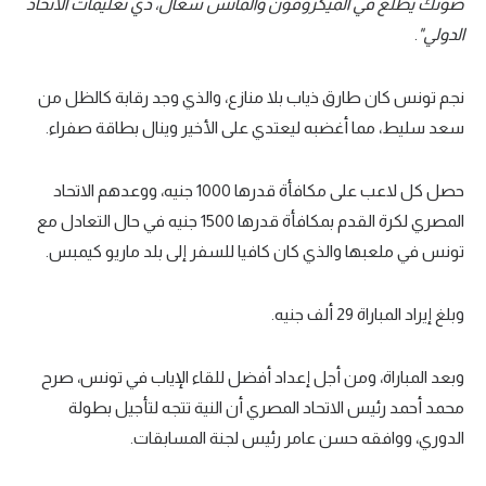
صوتك يطلع في الميكروفون والماتش شغال، دي تعليمات الاتحاد
الدولي"
.
نجم تونس كان طارق ذياب بلا منازع، والذي وجد رقابة كالظل من
سعد سليط، مما أغضبه ليعتدي على الأخير وينال بطاقة صفراء.
حصل كل لاعب على مكافأة قدرها 1000 جنيه، ووعدهم الاتحاد
المصري لكرة القدم بمكافأة قدرها 1500 جنيه في حال التعادل مع
تونس في ملعبها والذي كان كافيا للسفر إلى بلد ماريو كيمبس.
وبلغ إيراد المباراة 29 ألف جنيه.
وبعد المباراة، ومن أجل إعداد أفضل للقاء الإياب في تونس، صرح
محمد أحمد رئيس الاتحاد المصري أن النية تتجه لتأجيل بطولة
الدوري، ووافقه حسن عامر رئيس لجنة المسابقات.