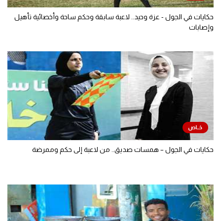
حكايات في الجول - عزة وحيد.. لاعبة سابقة وحكم ساحة وأخصائية تأهيل
وإصابات
حكايات في الجول – همسات صديق.. من لاعبة إلى حكم وممرضة