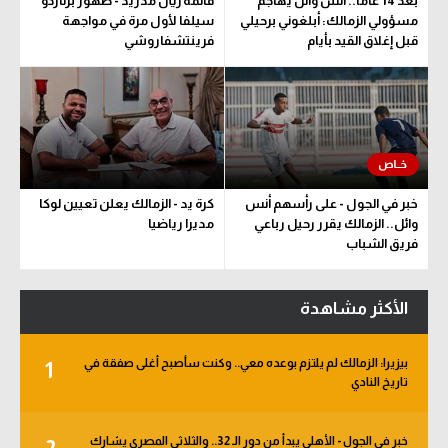
بعد 14 عاما.. أنس وائل يهاجم
قائمة ريال مدريد - ظهور برناردو
مسؤولي الزمالك: أبلغوني برحيلي
سيلفا لأول مرة في مواجهة
قبل إغلاق القيد بأيام
فرينتشفاروشي
خبر في الجول - على رأسهم أنس
كرة يد - الزمالك يعلن تعيين لوكا
وائل.. الزمالك يقرر رحيل رباعي
مديرا رياضيا
فريق الشباب
الأكثر مشاهدة
بيزيرا: الزمالك لم يلتزم بوعده معي.. وكنت سأصبح أغلى صفقة في
1
تاريخ النادي
خبر في الجول - الأهلي يبدأ من دور الـ 32.. والثلاثي المصري يشارك