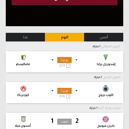
أمس
اليوم
غدا
الدوري البرتغالي
1 مباراة
-
-
لم تبدأ
إشتوريل برايا
فاماليساو
22:15
الدوري البلجيكي
1 مباراة
-
-
لم تبدأ
كلوب بروج
كورتريك
21:45
مباريات ودية - أندية
1 مباراة
1
2
انتهت
بايرن ميونيخ
أستون فيلا