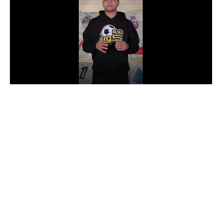
الدوري السعودي للمحترفين
دوري أبطال أوروبا
دوري أبطال إفريقيا
كل البطولات
أقسام
الكرة المصرية
الدوري المصري
الكرة الأوروبية
الكرة الإفريقية
منتخب مصر