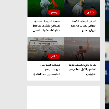
خبر في الجول - الكرمة
سبعة شروط.. تطبيق
العراقي يقترب من ضم
زملكاوي يكشف تفاصيل
مروان حمدي
مفاوضات شباب الأهلي
لضم بيزيرا قبل غلق
الملف
تقرير تركي يكشف موعد
منتخب السويس
الظهور الأول لصلاح مع
بتروجت يضم
طرابزون
الفلسطيني عبد الهادي
راشد