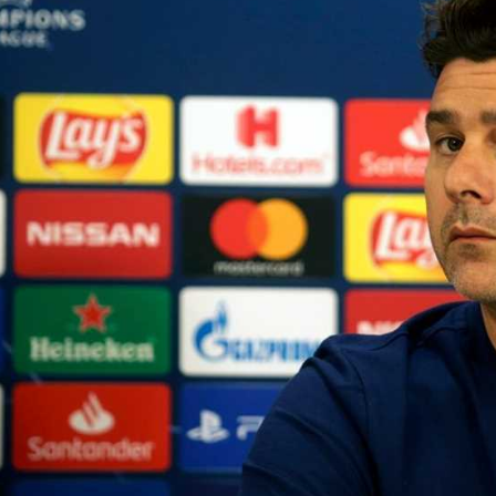
آسيا
دوري أبطال أوروبا
لسعودي للمحترفين
أمريكا
القسم الثاني
ل أوروبا
ركن الألعاب
رياضات أخرى
ل إفريقيا