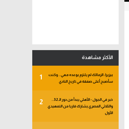
الأكثر مشاهدة
بيزيرا: الزمالك لم يلتزم بوعده معي.. وكنت
1
سأصبح أغلى صفقة في تاريخ النادي
خبر في الجول - الأهلي يبدأ من دور الـ 32..
2
والثلاثي المصري يشارك قاريا من التمهيدي
الأول