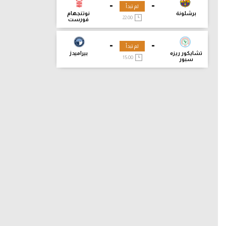
-
-
لم تبدأ
برشلونة
نوتنجهام
22:00
فورست
-
-
لم تبدأ
تشايكور ريزه
بيراميدز
15:00
سبور