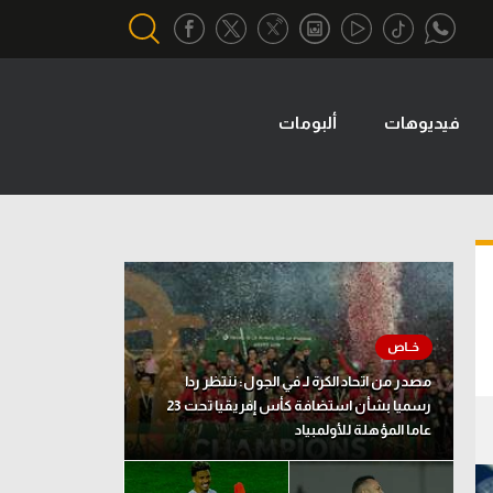
فيديوهات
ألبومات
أقسام خاصة
Gamers
يكية
ميركاتو
تحقيق في الجول
تقرير في الجول
تحليل في الجول
مصدر من اتحاد الكرة لـ في الجول: ننتظر ردا
حكايات في الجول
رسميا بشأن استضافة كأس إفريقيا تحت 23
عاما المؤهلة للأولمبياد
كويز في الجول
فيديو في الجول