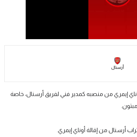
أرسنال
أوناي إيمري من منصبه كمدير فني لفريق أرسنال، خاصة
مبتون.
راب أرسنال من إقالة أوناي إيمري.