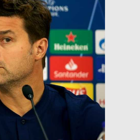
آراء حرة
الدوري ا
ركن الألعاب
دوري أبطا
دوري أبطا
كل البطولات