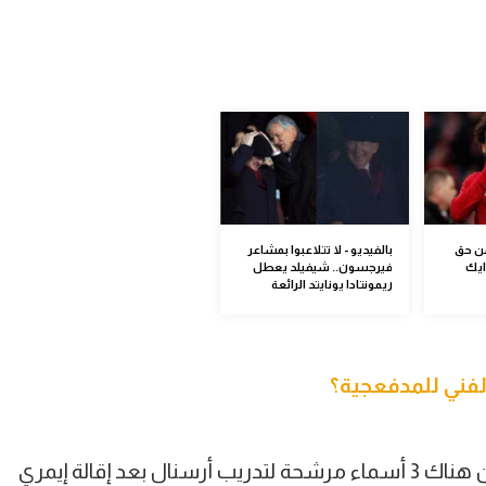
من حق
بالفيديو - لا تتلاعبوا بمشاعر
ايك
فيرجسون.. شيفيلد يعطل
ريمونتادا يونايتد الرائعة
فني للمدفعجية؟
صحيفة ديلي ميل الإنجليزية أشارت إلى أن هناك 3 أسماء مرشحة لتدريب أرسنال بعد إقالة إيمري