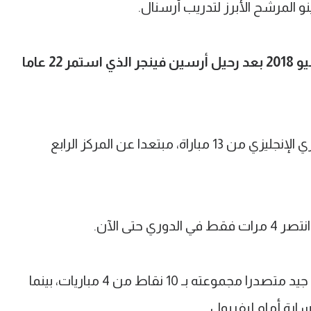
و المرشح الأبرز لتدريب أرسنال.
ويقود إيمري (48 عاما) أرسنال منذ يوليو 2018 بعد رحيل أرسين فينجر الذي استمر 22 عاما
واكتفى أرسنال بحصد 18 نقطة في الدوري الإنجليزي من 13 مباراة، مبتعدا عن المركز الرابع
في الدوري الأوروبي يسير الفريق بشكل جيد متصدرا مجموعته بـ 10 نقاط من 4 مباريات، بينما
ارة أمام ليفربول.