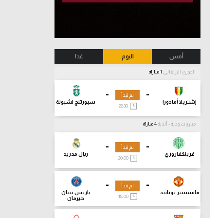
أمس
اليوم
غدا
الدوري البرتغالي
1 مباراة
-
-
لم تبدأ
إشتريلا أمادورا
سبورتنج لشبونة
22:30
مباريات ودية - أندية
4 مباراة
-
-
لم تبدأ
فرينكفاروزي
ريال مدريد
20:00
-
-
لم تبدأ
مانشستر يونايتد
باريس سان
18:00
جيرمان