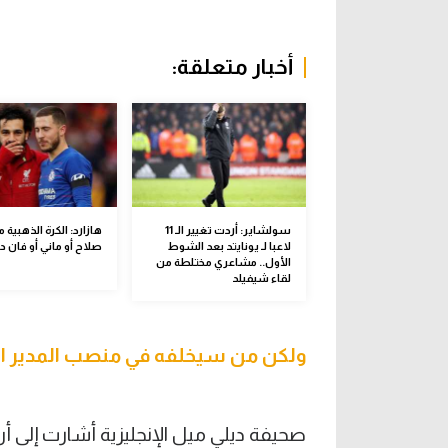
أخبار متعلقة:
سولشاير: أردت تغيير الـ 11
هازارد: الكرة الذهبية 
لاعبا لـ يونايتد بعد الشوط
صلاح أو ماني أو فان د
الأول.. مشاعري مختلطة من
لقاء شيفيلد
ولكن من سيخلفه في منصب المدير ال