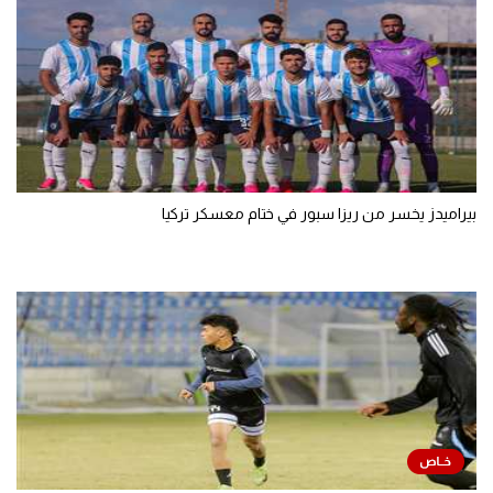
بيراميدز يخسر من ريزا سبور في ختام معسكر تركيا