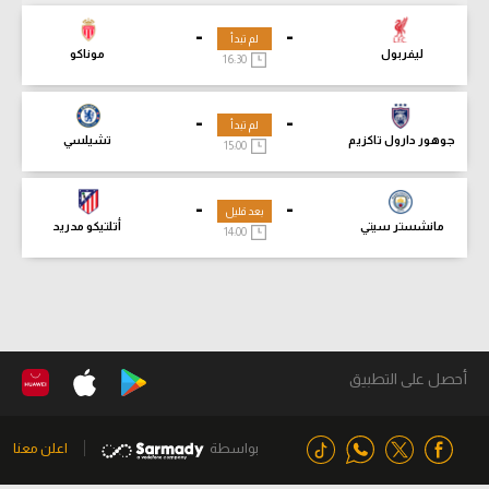
-
-
لم تبدأ
ليفربول
موناكو
16:30
-
-
لم تبدأ
جوهور دارول تاكزيم
تشيلسي
15:00
-
-
بعد قليل
مانشستر سيتي
أتلتيكو مدريد
14:00
أحصل على التطبيق
بواسطة
اعلن معنا