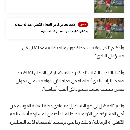
الوطن العربي
في المونديال
ماجد سامي لـ في الجول: الأهلي يحق له شراء
رياضة نسائية
بيكهام نهاية الموسم.. وهذا سعره
آسيا
وأوضح "لكني وقعت لدجلة دون مراجعة العقود لثقتي في
أمريكا
مسؤولي النادي".
ركن الألعاب
وأشار اللاعب الشاب "إذا قررت الاستمرار في الأهلي لتقاضيت
ضعف الراتب الذي أتقاضاه في دجلة الآن، ووافقت على دخولي
أقسام خاصة
ضمن صفقة محمد محمود لكي ألعب أساسيا".
Gamers
ميركاتو
وتابع "الأفضل لي هو الاستمرار مع وادي دجلة لنهاية الموسم من
أجل المشاركة في الأولمبياد، طالما لا أضمن المشاركة أساسيا مع
تحقيق في الجول
الأهلي أو الزمالك"، وذلك ردا على ترشيحه للانضمام لأحد القطبين.
تقرير في الجول