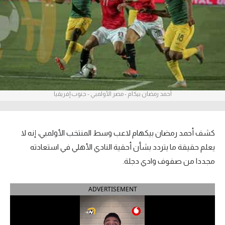
آراء حرة
ركن الألعاب
بطولات
أمريكا 2026
أحمد رمضان بيكام - مصر الأولمبي - جنوب إفريقيا
الدوري المصري
الدوري الإنجليزي الممتاز
كشف أحمد رمضان بيكهام لاعب وسط المنتخب الأولمبي، إنه لا
يعلم حقيقة ما يتردد بشأن أحقية النادي الأهلي في استعادته
الدوري الإسباني
مجددا من صفوف وادي دجلة.
الدوري الإيطالي
ADVERTISEMENT
الدوري الألماني
الدوري الفرنسي