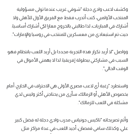
تحليل في الجول
وكشف لاعب وادي دجلة "شوقي غريب عندما تولى مسؤولية
المنتخب الأولمبي، كنت أتدرب فقط مع الفريق الأول للأهلي ولا
حكايات في الجول
أشارك في المباريات، لذا طالبني بالخروج معارا لكي أشارك أساسيا،
كويز في الجول
حيث تم استبعادي من معسكرين للمنتخب في روسيا والإمارات".
فيديو في الجول
وواصل "لا أريد تكرار هذه التجربة مجددا بل أريد اللعب بانتظام فهو
السبب في مشاركتي ببطولة إفريقيا، لذا لا يهمني الأموال في
الوقت الحالي".
واستطرد "رغبة أي لاعب مصري الأولى هي الاحتراف في الخارج، أمام
بخصوص الأهلي أو الزمالك، سأرى من يحتاجني أكثر وليس لدي
مشكلة في اللعب للزمالك".
وأتم تصريحاته "تاكيس جونياس مدرب وادي دجلة له فضل كبير
علي، وكذلك سامي قمصان، أجيد اللعب في عدة مراكز مثل