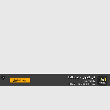
في الجول - FilGoal
×
الى التطبيق
Sarmady
FREE - In Google Play