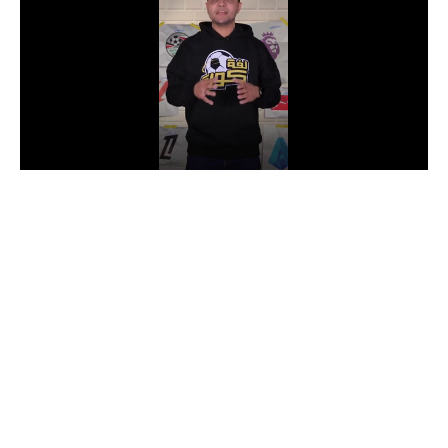
الدوري السعودي للمحترفين
دوري أبطال أوروبا
دوري أبطال إفريقيا
كل البطولات
أقسام
الكرة المصرية
الدوري المصري
الكرة الأوروبية
الكرة الإفريقية
منتخب مصر