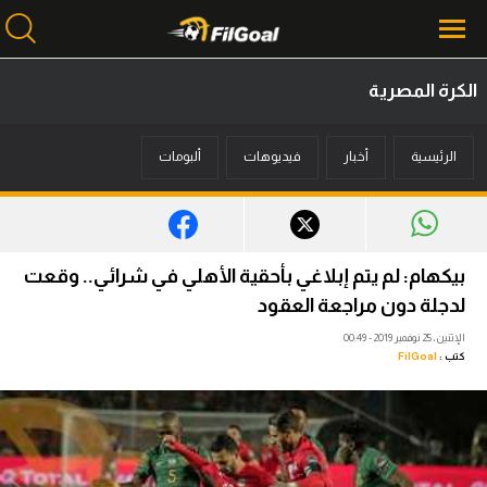
الكرة المصرية
محتوى إخباري
الرئيسية
أخبار
فيديوهات
ألبومات
الرئيسية
أخبار
مباريات
بيكهام: لم يتم إبلاغي بأحقية الأهلي في شرائي.. وقعت
ميركاتو
لدجلة دون مراجعة العقود
الإثنين، 25 نوفمبر 2019 - 00:49
فانتازي في الجول
كتب :
FilGoal
مسابقة التوقعات
فيديوهات
عدسات