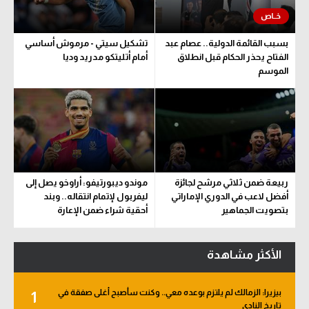
بسبب القائمة الدولية.. عصام عبد
تشكيل سيتي - مرموش أساسي
الفتاح يحذر الحكام قبل انطلاق
أمام أتليتكو مدريد وديا
الموسم
ربيعة ضمن ثلاثي مرشح لجائزة
موندو ديبورتيفو: أراوخو يصل إلى
أفضل لاعب في الدوري الإماراتي
ليفربول لإتمام انتقاله.. وبند
بتصويت الجماهير
أحقية شراء ضمن الإعارة
الأكثر مشاهدة
بيزيرا: الزمالك لم يلتزم بوعده معي.. وكنت سأصبح أغلى صفقة في
1
تاريخ النادي