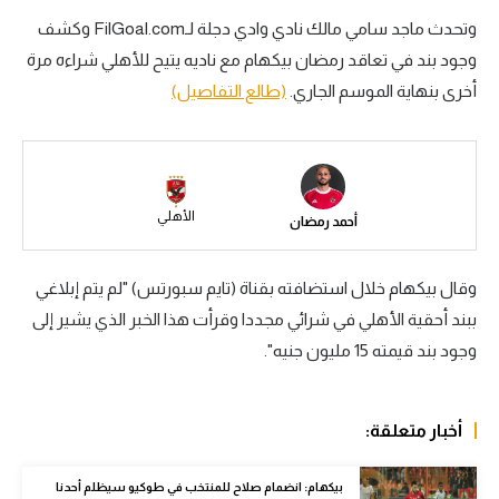
وتحدث ماجد سامي مالك نادي وادي دجلة لـFilGoal.com وكشف
سعودي في الجول
وجود بند في تعاقد رمضان بيكهام مع ناديه يتيح للأهلي شراءه مرة
الدوري الإنجليزي
أخرى بنهاية الموسم الجاري.
(طالع التفاصيل)
الدوري الإسباني
دوري أبطال أوروبا
القسم الثاني
الأهلي
أحمد رمضان
رياضات أخرى
وقال بيكهام خلال استضافته بقناة (تايم سبورتس) "لم يتم إبلاغي
أمم إفريقيا
ببند أحقية الأهلي في شرائي مجددا وقرأت هذا الخبر الذي يشير إلى
كرة السلة الأمريكية
وجود بند قيمته 15 مليون جنيه".
كرة سلة
أخبار متعلقة:
كرة يد
كرة طائرة
بيكهام: انضمام صلاح للمنتخب في طوكيو سيظلم أحدنا