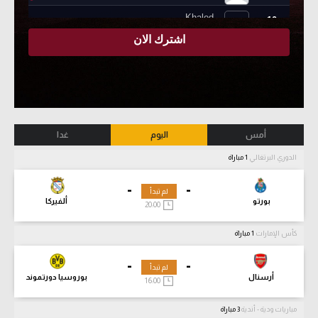
أمس
اليوم
غدا
الدوري البرتغالي
1 مباراة
-
-
لم تبدأ
بورتو
ألفيركا
20:00
كأس الإمارات
1 مباراة
-
-
لم تبدأ
أرسنال
بوروسيا دورتموند
16:00
مباريات ودية - أندية
3 مباراة