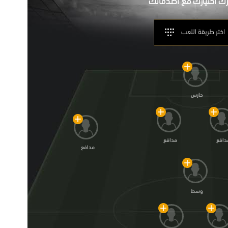
اختر طريقة اللعب
حارس
دافع
مدافع
مدافع
وسط