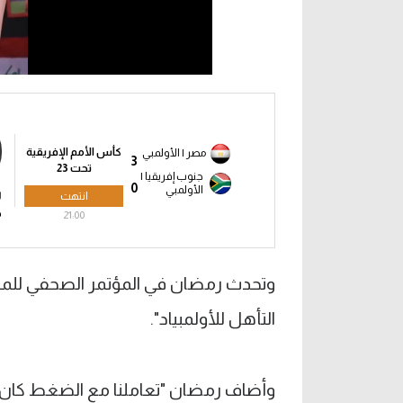
كأس الأمم الإفريقية
مصر | الأولمبي
3
تحت 23
جنوب إفريقيا |
0
الأولمبي
ر
انتهت
ص
21:00
التأهل للأولمبياد".
وأضاف رمضان "تعاملنا مع الضغط كان 