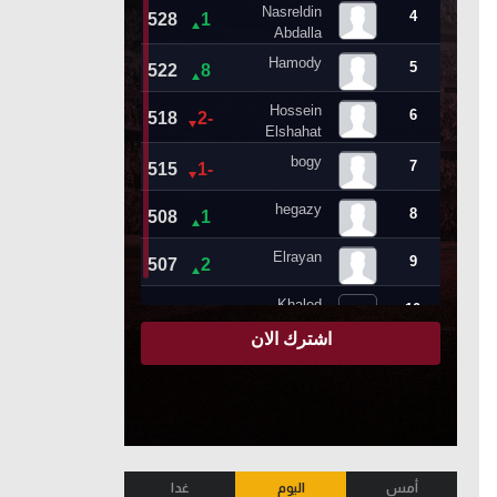
أمس
اليوم
غدا