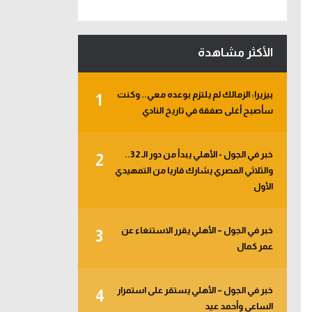
الأكثر مشاهدة
بيزيرا: الزمالك لم يلتزم بوعده معي.. وكنت
1
سأصبح أغلى صفقة في تاريخ النادي
خبر في الجول - الأهلي يبدأ من دور الـ 32..
2
والثلاثي المصري يشارك قاريا من التمهيدي
الأول
خبر في الجول – الأهلي يقرر الاستنغاء عن
3
عمر كمال
خبر في الجول – الأهلي يستقر على استمرار
4
الساعي وأحمد عيد