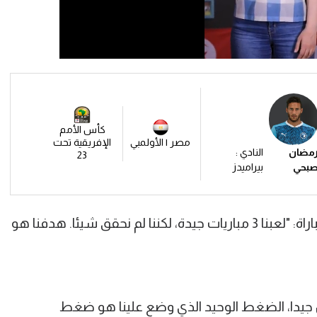
كأس الأمم
مصر | الأولمبي
الإفريقية تحت
مضان
النادي :
23
بحي
بيراميدز
وتحدث رمضان في المؤتمر الصحفي للمباراة: "لعبنا 3 مباريات جيدة، لكننا لم نحقق شيئا. هدفنا هو
جيدا، الضغط الوحيد الذي وضع علينا هو ضغط