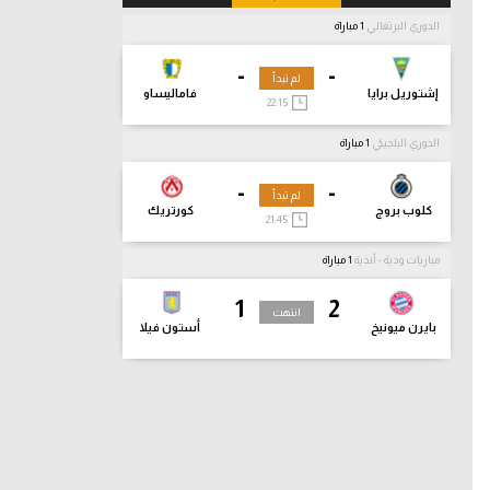
الدوري البرتغالي
1 مباراة
-
-
لم تبدأ
إشتوريل برايا
فاماليساو
22:15
الدوري البلجيكي
1 مباراة
-
-
لم تبدأ
كلوب بروج
كورتريك
21:45
مباريات ودية - أندية
1 مباراة
1
2
انتهت
بايرن ميونيخ
أستون فيلا