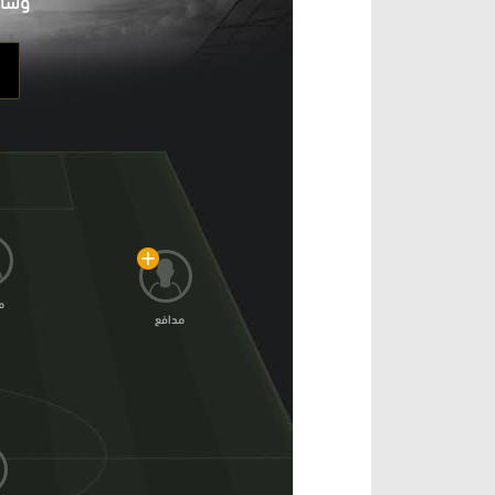
م
مدافع