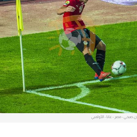
آسيا
دوري أبطال أوروبا
لسعودي للمحترفين
أمريكا
القسم الثاني
ل أوروبا
ركن الألعاب
رياضات أخرى
ل إفريقيا
 صبحي - مصر - غانا - الأولمبي