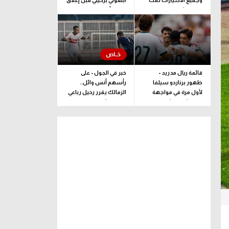
وجميع الاختيارات تمت
أبلغوني برحيلي قبل إغلاق
وفقا لرؤية فنية بحتة
القيد بأيام
قائمة ريال مدريد -
خبر في الجول - على
ظهور برناردو سيلفا
رأسهم أنس وائل..
لأول مرة في مواجهة
الزمالك يقرر رحيل رباعي
فرينتشفاروشي
فريق الشباب