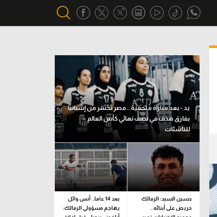
أقسام خاصة
Gamers
يكية
ميركاتو
يد - بعد مباراة ملحمية.. مصر تخسر من إسبانيا
تحقيق في الجول
بفارق هدف في نصف نهائي كأس العالم
للناشئات
تقرير في الجول
تحليل في الجول
حكايات في الجول
كويز في الجول
حسين السيد: الزمالك
بعد 14 عاما.. أنس وائل
حريص على أبنائه..
يهاجم مسؤولي الزمالك:
فيديو في الجول