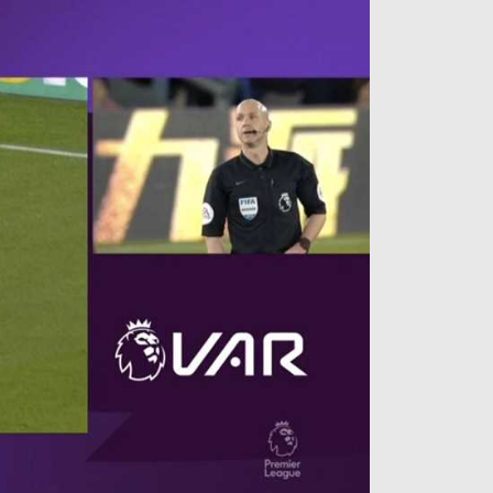
آراء حرة
الدوري ا
ركن الألعاب
دوري أبطا
دوري أبطا
كل البطولات