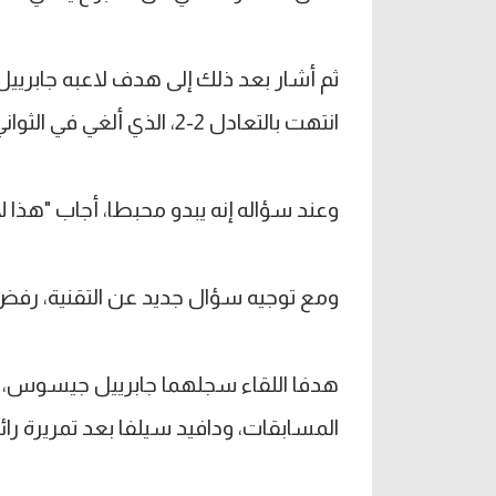
ثم أشار بعد ذلك إلى هدف لاعبه جابري
انتهت بالتعادل 2-2، الذي ألغي في الثواني الأخيرة "لكن ضد توتنام كانت لمسة يد، في الدقيقة 94".
وعند سؤاله إنه يبدو محبطا، أجاب "هذا ل
ومع توجيه سؤال جديد عن التقنية، رفض جو
المسابقات، ودافيد سيلفا بعد تمريرة را