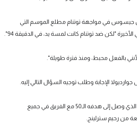
يل جيسوس في مواجهة توتنام مطلع الموسم التي
أنني بالفعل محبط، ومنذ فترة طويلة".
ارديولا الإجابة وطلب توجيه السؤال التالي إليه.
هدفا اللقاء سجلهما جابرييل جيسوس، الذي وصل إلى هدفه الـ50 مع الفريق في جميع
ئعة من رحيم سترلينج.