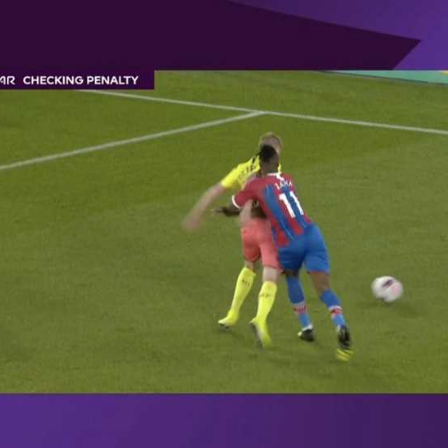
آسيا
دوري أبطال أوروبا
لسعودي للمحترفين
أمريكا
القسم الثاني
ل أوروبا
ركن الألعاب
رياضات أخرى
ل إفريقيا