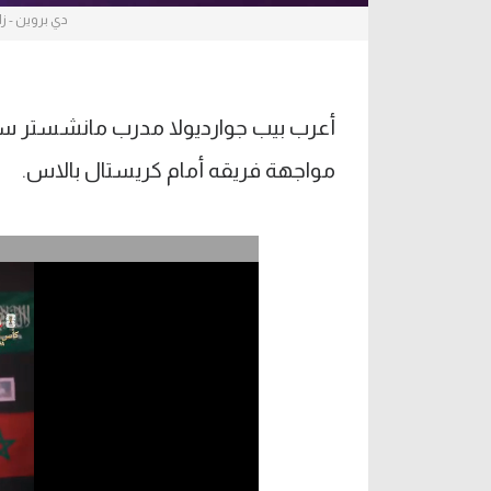
دي بروين - ز
أعرب بيب جوارديولا مدرب مانشستر سيت
مواجهة فريقه أمام كريستال بالاس.