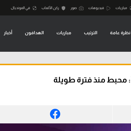
مباريات
فيديوهات
صور
ركن الألعاب
في المونديال
نظرة عامة
الترتيب
مباريات
الهدافون
أخبار
أقسام
أمم إفريقيا
الكرة المصرية
كرة السلة الأمر
الدوري المصري
لمصري
كرة سلة
الكرة الأوروبية
نجليزي الممتاز
كرة يد
الكرة الإفريقية
إسباني
كرة طائرة
منتخب مصر
إيطالي
الوطن العربي
سعودي في الجول
في المونديال
لماني
الدوري الإنجليزي
رياضة نسائية
لفرنسي
الدوري الإسباني