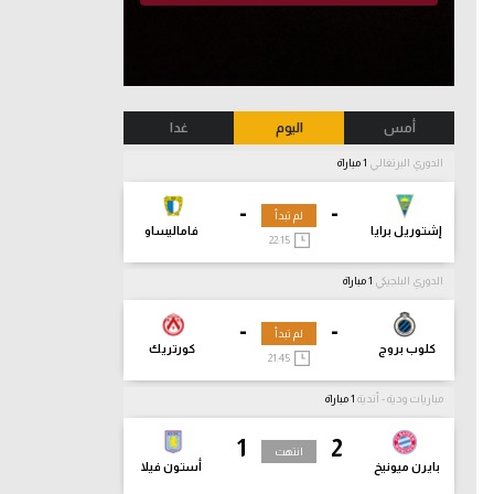
أمس
اليوم
غدا
الدوري البرتغالي
1 مباراة
-
-
لم تبدأ
إشتوريل برايا
فاماليساو
22:15
الدوري البلجيكي
1 مباراة
-
-
لم تبدأ
كلوب بروج
كورتريك
21:45
مباريات ودية - أندية
1 مباراة
1
2
انتهت
بايرن ميونيخ
أستون فيلا