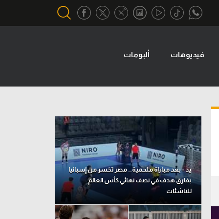
فيديوهات
ألبومات
أقسام خاصة
Gamers
يكية
ميركاتو
تحقيق في الجول
تقرير في الجول
تحليل في الجول
يد - بعد مباراة ملحمية.. مصر تخسر من إسبانيا
حكايات في الجول
بفارق هدف في نصف نهائي كأس العالم
للناشئات
كويز في الجول
فيديو في الجول