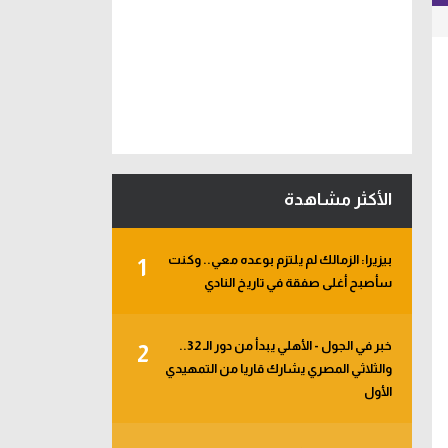
الأكثر مشاهدة
بيزيرا: الزمالك لم يلتزم بوعده معي.. وكنت
1
سأصبح أغلى صفقة في تاريخ النادي
خبر في الجول - الأهلي يبدأ من دور الـ 32..
2
والثلاثي المصري يشارك قاريا من التمهيدي
الأول