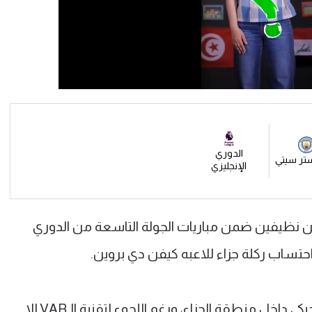
الدوري
تر سيتي
الإنجليزي
ين نظيفين ضمن مباريات الجولة التاسعة من الدوري
حتساب ركلة جزاء للاعبه كيفن دي بروين.
ويلفريد زاها لاعب بالاس تدخل على البلجيكي داخل منطقة الجزاء، ورغم اللجوء لتقنية الـVAR إلا