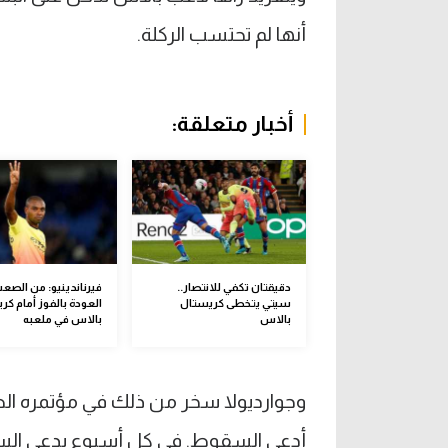
أنها لم تحتسب الركلة.
أخبار متعلقة:
دقيقتان تكفي للانتصار..
فيرناندينيو: من الصع
سيتي يتخطى كريستال
العودة بالفوز أمام كر
بالاس
بالاس في ملعبه
وجوارديولا سخر من ذلك في مؤتمره الص
أدعى السقوط. في كل أسبوع يدعي السق