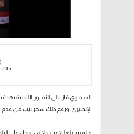
مانشس
السماوي فاز على النسور اللندنية بهدف
الإنجليزي، ورغم ذلك سخر بيب من عدم ا