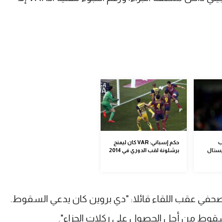
ب
حكم إسباني: VAR كان ليمنح
يستال
برشلونة لقب الدوري في 2014
حفي عقب اللقاء قائلا: "دي بروين كان يدعي السقوط.
وط من أجل الحصول على ركلات الجزاء".