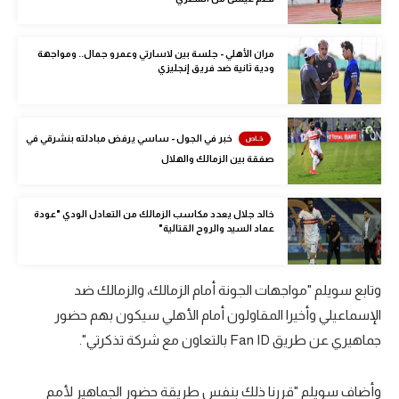
الوطن العربي
في المونديال
مران الأهلي - جلسة بين لاسارتي وعمرو جمال.. ومواجهة
ودية ثانية ضد فريق إنجليزي
رياضة نسائية
آسيا
خبر في الجول - ساسي يرفض مبادلته بنشرقي في
أمريكا
صفقة بين الزمالك والهلال
ركن الألعاب
خالد جلال يعدد مكاسب الزمالك من التعادل الودي "عودة
عماد السيد والروح القتالية"
أقسام خاصة
Gamers
وتابع سويلم "مواجهات الجونة أمام الزمالك، والزمالك ضد
الإسماعيلي وأخيرا المقاولون أمام الأهلي سيكون بهم حضور
ميركاتو
جماهيري عن طريق Fan ID بالتعاون مع شركة تذكرتي".
تحقيق في الجول
تقرير في الجول
وأضاف سويلم "قررنا ذلك بنفس طريقة حضور الجماهير لأمم