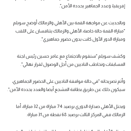
إفريقيا، وعدد الجماهير يحدده الأمن".
تحليل في الجول
حكايات في الجول
وبالحديث عن مواجهة القمة بين الأهلي والزمالك أوضح سويلم
"مباراة القمة حالة خاصة، الأهلي والزمالك يتنافسان على اللقب
كويز في الجول
ومباراة الدور الأول كانت بدون حضور جماهيري".
فيديو في الجول
وكشف سويلم "سنقوم بالاجتماع مع عامر حسين رئيس لجنة
المسابقات ونخاطب الناديين من أجل الوصول لقرار نهائي".
وأتم تصريحاته "في حالة موافقة الناديين على الحضور الجماهيري،
سيكون ذلك عن طريق بطاقة المشجع أيضا والعدد يحدده الأمن".
ويحتل الأهلي صدارة الدوري برصيد 74 مباراة من 32 مباراة، أما
الزمالك ففي المركز الثالث برصيد 68 نقطة من 31 مباراة.