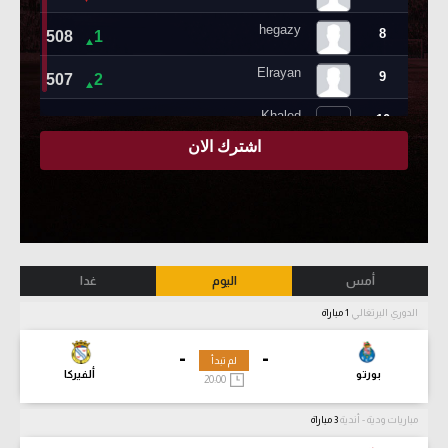
أمس
اليوم
غدا
الدوري البرتغالي
1 مباراة
-
-
لم تبدأ
بورتو
ألفيركا
20:00
مباريات ودية - أندية
3 مباراة