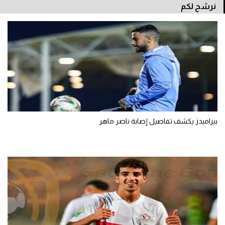
نرشح لكم
بيراميدز يكشف تفاصيل إصابة ناصر ماهر