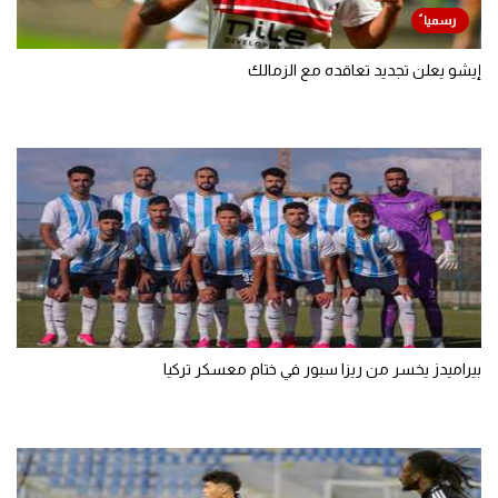
إيشو يعلن تجديد تعاقده مع الزمالك
بيراميدز يخسر من ريزا سبور في ختام معسكر تركيا