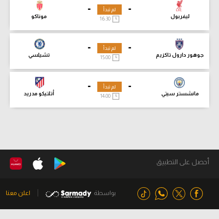
-
-
لم تبدأ
ليفربول
موناكو
16:30
-
-
لم تبدأ
جوهور دارول تاكزيم
تشيلسي
15:00
-
-
لم تبدأ
مانشستر سيتي
أتلتيكو مدريد
14:00
أحصل على التطبيق
بواسطة
اعلن معنا