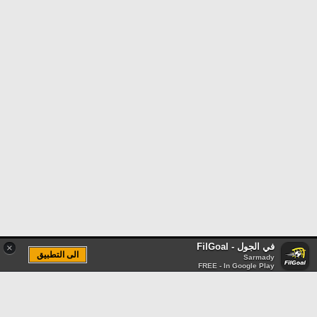
في الجول - FilGoal
×
الى التطبيق
Sarmady
FREE - In Google Play