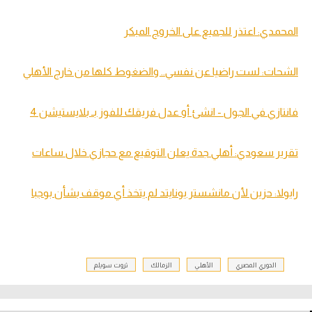
المحمدي: اعتذر للجميع على الخروج المبكر
الشحات: لست راضيا عن نفسي.. والضغوط كلها من خارج الأهلي
فانتازي في الجول - انشئ أو عدل فريقك للفوز بـ بلايستيشن 4
تقرير سعودي
: أهلي جدة يعلن التوقيع مع حجازي خلال ساعات
رايولا: حزين لأن مانشستر يونايتد لم يتخذ أي موقف بشأن بوجبا
الدوري المصري
الأهلي
الزمالك
ثروت سويلم