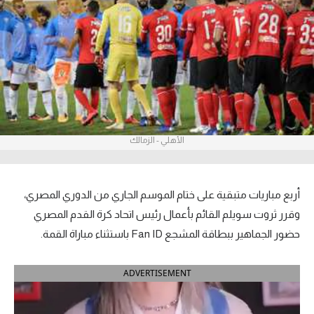
آراء حرة
ركن الألعاب
بطولات
أمريكا 2026
الأهلي - الزمالك
الدوري المصري
الدوري الإنجليزي الممتاز
أربع مباريات متبقية على ختام الموسم الجاري من الدوري المصري،
الدوري الإسباني
وقرر ثروت سويلم القائم بأعمال رئيس اتحاد كرة القدم المصري
حضور الجماهير ببطاقة المشجع Fan ID باستثناء مباراة القمة.
الدوري الإيطالي
ADVERTISEMENT
الدوري الألماني
الدوري الفرنسي