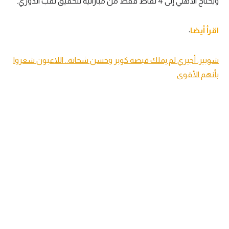
ويحتاج الأهلي إلى 4 نقاط فقط من مباراتيه لتحقيق لقب الدوري.
اقرأ أيضا
:
شوبير: أجيري لم يملك قبضة كوبر وحسن شحاتة.. اللاعبون شعروا
بأنهم الأقوى