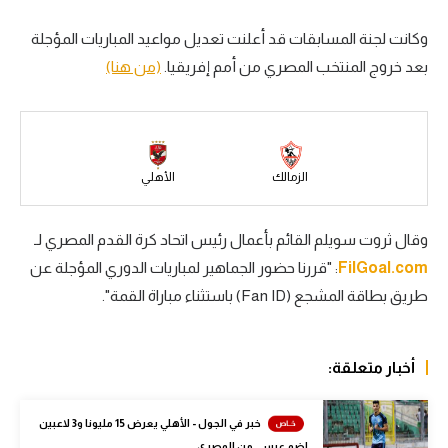
سعودي في الجول
وكانت لجنة المسابقات قد أعلنت تعديل مواعيد المباريات المؤجلة
بعد خروج المنتخب المصري من أمم إفريقيا.
(من هنا)
الدوري الإنجليزي
الدوري الإسباني
دوري أبطال أوروبا
الزمالك
الأهلي
القسم الثاني
رياضات أخرى
وقال ثروت سويلم القائم بأعمال رئيس اتحاد كرة القدم المصري لـ
FilGoal.com
: "قررنا حضور الجماهير لمباريات الدوري المؤجلة عن
أمم إفريقيا
طريق بطاقة المشجع (Fan ID) باستثناء مباراة القمة".
كرة السلة الأمريكية
كرة سلة
أخبار متعلقة:
كرة يد
خبر في الجول - الأهلي يعرض 15 مليونا و3 لاعبين
كرة طائرة
لضم عيسى من المصري