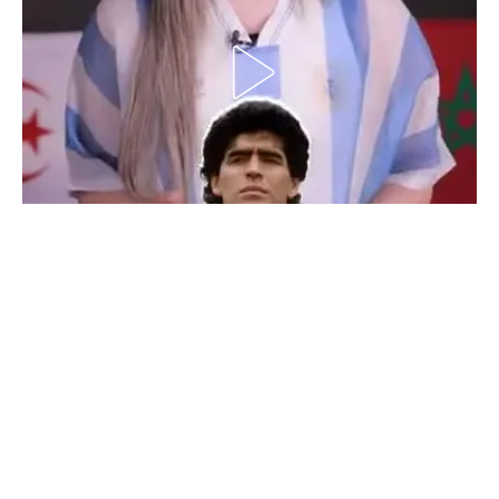
الدوري السعودي للمحترفين
دوري أبطال أوروبا
دوري أبطال إفريقيا
كل البطولات
أقسام
الكرة المصرية
الدوري المصري
الكرة الأوروبية
الكرة الإفريقية
منتخب مصر