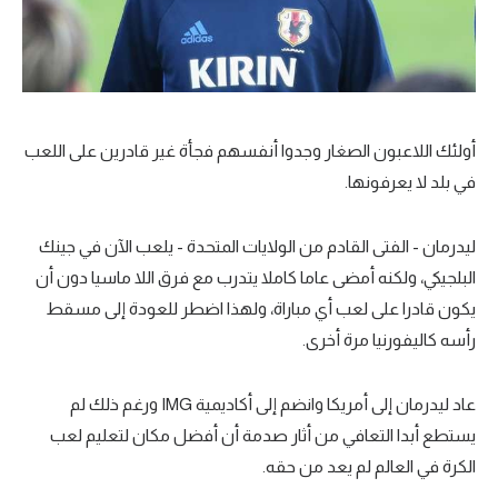
تحليل في الجول
حكايات في الجول
كويز في الجول
أولئك اللاعبون الصغار وجدوا أنفسهم فجأة غير قادرين على اللعب
فيديو في الجول
في بلد لا يعرفونها.
ليدرمان - الفتى القادم من الولايات المتحدة - يلعب الآن في جينك
البلجيكي، ولكنه أمضى عاما كاملا يتدرب مع فرق اللا ماسيا دون أن
يكون قادرا على لعب أي مباراة، ولهذا اضطر للعودة إلى مسقط
رأسه كاليفورنيا مرة أخرى.
عاد ليدرمان إلى أمريكا وانضم إلى أكاديمية IMG ورغم ذلك لم
يستطع أبدا التعافي من أثار صدمة أن أفضل مكان لتعليم لعب
الكرة في العالم لم يعد من حقه.