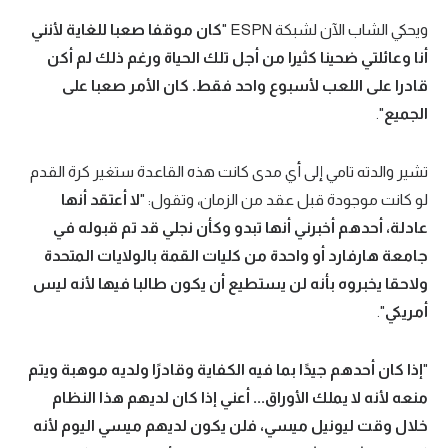
ويحكي الشاب الآن لشبكة ESPN "
كان موقفا صعبا للغاية لأنني
أنا وعائلتي ضحينا كثيرا من أجل تلك الحياة ورغم ذلك لم أكن
قادرا على اللعب لأسبوع واحد فقط. كان الأمر صعبا على
الجميع
".
تشير والدته تامي إلى أي مدى كانت هذه القاعدة ستغير كرة القدم
لو كانت موجودة قبل عقد من الزمان، وتقول: "
لا أعتقد أنها
عادلة، أحدهم أخبرني أنها تبدو وكأن نجلي قد تم قبوله في
جامعة هارفارد أو واحدة من كليات القمة بالولايات المتحدة
ولاحقا يخبروه بأنه لن يستطيع أن يكون طالبا فيها لأنه ليس
أمريكي
".
"
إذا كان أحدهم جيدًا بما فيه الكفاية وقادرًا ولديه موهبة ويتم
منعه لأنه لا يملك الأوراق... أعني إذا كان لديهم هذا النظام
خلال وقت ليونيل ميسي، فلن يكون لديهم ميسي اليوم لأنه