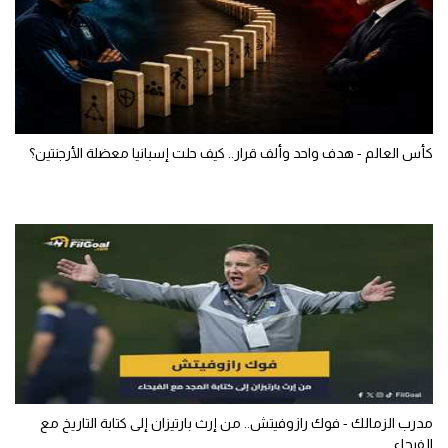
كأس العالم - هدف واحد وألف قرار.. كيف حلت إسبانيا معضلة الأرجنتين؟
مدرب الزمالك - فوك رازوفيتش.. من إرث بارتيزان إلى كتابة التاريخ مع
الفيحاء