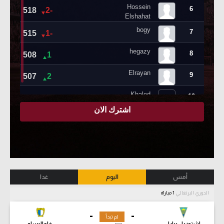
أمس
اليوم
غدا
الدوري البرتغالي
1 مباراة
-
-
لم تبدأ
إشتوريل برايا
فاماليساو