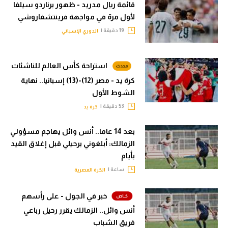
قائمة ريال مدريد - ظهور برناردو سيلفا
لأول مرة في مواجهة فرينتشفاروشي
19 دقيقة |
الدوري الإسباني
استراحة كأس العالم للناشئات
كرة يد - مصر (12)-(13) إسبانيا.. نهاية
الشوط الأول
53 دقيقة |
كرة يد
بعد 14 عاما.. أنس وائل يهاجم مسؤولي
الزمالك: أبلغوني برحيلي قبل إغلاق القيد
بأيام
ساعة |
الكرة المصرية
خبر في الجول - على رأسهم
أنس وائل.. الزمالك يقرر رحيل رباعي
فريق الشباب