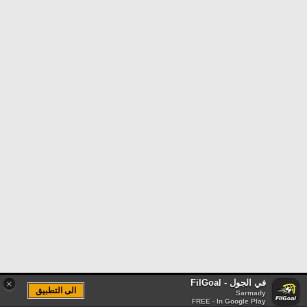
في الجول - FilGoal
×
الى التطبيق
Sarmady
FREE - In Google Play