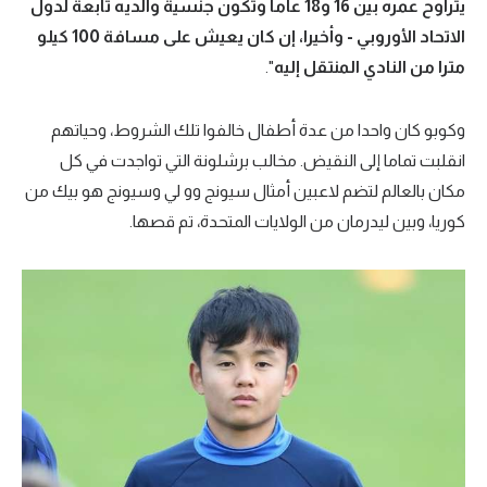
يتراوح عمره بين 16 و18 عاما وتكون جنسية والديه تابعة لدول
الوطن العربي
الاتحاد الأوروبي - وأخيرا، إن كان يعيش على مسافة 100 كيلو
في المونديال
مترا من النادي المنتقل إليه
".
رياضة نسائية
وكوبو كان واحدا من عدة أطفال خالفوا تلك الشروط، وحياتهم
آسيا
انقلبت تماما إلى النقيض. مخالب برشلونة التي تواجدت في كل
مكان بالعالم لتضم لاعبين أمثال سيونج وو لي وسيونج هو بيك من
أمريكا
كوريا، وبين ليدرمان من الولايات المتحدة، تم قصها.
ركن الألعاب
أقسام خاصة
Gamers
ميركاتو
تحقيق في الجول
تقرير في الجول