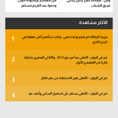
وائل.. الزمالك يقرر رحيل رباعي
من معسكر برشلونة الأول..
فريق الشباب
وحمزة عبد الكريم مستمر
الأكثر مشاهدة
بيزيرا: الزمالك لم يلتزم بوعده معي.. وكنت سأصبح أغلى صفقة في
1
تاريخ النادي
خبر في الجول - الأهلي يبدأ من دور الـ 32.. والثلاثي المصري يشارك
2
قاريا من التمهيدي الأول
خبر في الجول – الأهلي يقرر الاستنغاء عن عمر كمال
3
خبر في الجول – الأهلي يستقر على استمرار الساعي وأحمد عيد
4