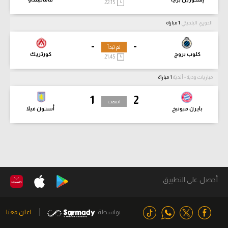
22:15
الدوري البلجيكي
1 مباراة
-
-
لم تبدأ
كلوب بروج
كورتريك
21:45
مباريات ودية - أندية
1 مباراة
1
2
انتهت
بايرن ميونيخ
أستون فيلا
أحصل على التطبيق
بواسطة
اعلن معنا