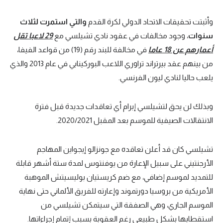
وأثبتت تحقيقات الاتحاد الدولي لكرة القدم
والتي استمرت لثلاث
سنوات
، وجود مخالفات في عقود نادي تشيلسي مع
29 لاعبا تقل
أعمارهم عن 18 عاما
في مخالفة للبند رقم (19) من قواعد الفيفا،
من بينهم عقد بيرتراند تراوري اللاعب البوركينابي في عام 2013 والذي
يلعب حاليا لنادي ليون الفرنسي.
وبذلك لن يحق لتشيلسي إبرام أي تعاقدات جديدة قبل فترة
الانتقالات الصيفية للموسم بعد المقبل 2020/2021.
تشيلسي كان قد أعلن تعاقده مع جونزالو إيجواين المهاجم
الأرجنتيني على سبيل الإعارة من يوفنتوس لمدة ستة أشهر قابلة
للتمديد لموسم إضافي، مع ضم كريستيان بوليسيتش الموهبة
الأمريكية من بروسيا دورتموند وإعارته للفريق الألماني حتى نهاية
الموسم الجاري، وهي الصفقة التي سيتمكن تشيلسي من
استقطابها بشكل طبيعي رغم العقوبة بسبب إتمام إجراءاتها.