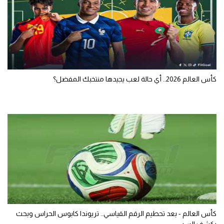
كأس العالم 2026.. أي حالة لعب يجيدها منتخبك المفضل؟
كأس العالم - بعد تحطيم الرقم القياسي.. تريوندا كابوس الحراس وبحث