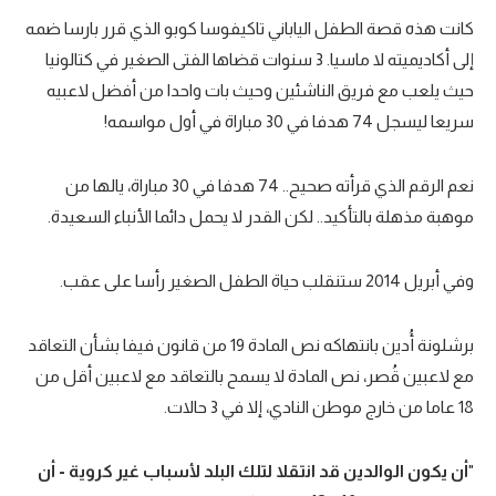
كانت هذه قصة الطفل الياباني تاكيفوسا كوبو الذي قرر بارسا ضمه
سعودي في الجول
إلى أكاديميته لا ماسيا. 3 سنوات قضاها الفتى الصغير في كتالونيا
الدوري الإنجليزي
حيث يلعب مع فريق الناشئين وحيث بات واحدا من أفضل لاعبيه
الدوري الإسباني
سريعا ليسجل 74 هدفا في 30 مباراة في أول مواسمه!
دوري أبطال أوروبا
نعم الرقم الذي قرأته صحيح.. 74 هدفا في 30 مباراة، يالها من
القسم الثاني
موهبة مذهلة بالتأكيد.. لكن القدر لا يحمل دائما الأنباء السعيدة.
رياضات أخرى
وفي أبريل 2014 ستنقلب حياة الطفل الصغير رأسا على عقب.
أمم إفريقيا
كرة السلة الأمريكية
برشلونة أُدين بانتهاكه نص المادة 19 من قانون فيفا بشأن التعاقد
مع لاعبين قُصر، نص المادة لا يسمح بالتعاقد مع لاعبين أقل من
كرة سلة
18 عاما من خارج موطن النادي، إلا في 3 حالات.
كرة يد
"
أن يكون الوالدين قد انتقلا لتلك البلد لأسباب غير كروية - أن
كرة طائرة