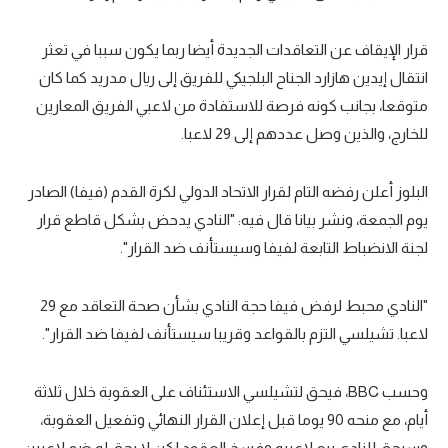
قرار الإيقاف عن التعاقدات الجديدة أيضا ربما يكون سببا في تعثر
انتقال إيدين هازارد الجناح البلجيكي للفريق إلى ريال مدريد كما كان
متوقعا، بجانب كونه فرصة للاستفادة من لاعبي الفريق المعارين
للخارج، والذين وصل عددهم إلى 29 لاعبا.
البلوز أعلن رفضه التام لقرار الاتحاد الدولي لكرة القدم (فيفا) الصادر
يوم الجمعة، ونشر بيانا قال فيه: "النادي يدحض بشكل قاطع قرار
لجنة الانضباط التابعة لفيفا وسيستأنف ضد القرار".
"النادي محبط لرفض فيفا حجة النادي بشأن صحة التعاقد مع 29
لاعبا. تشيلسي التزم بالقواعد وقريبا سيستأنف لفيفا ضد القرار".
وحسب BBC، فيحق لتشيلسي الاستئناف على العقوبة خلال ثلاثة
أيام، مع منحه 90 يوما قبل إعلان القرار النهائي وتفعيل العقوبة،
وسيحق للنادي بيع لاعبيه وفسخ العقود لكن لا يحق له ضم لاعبين