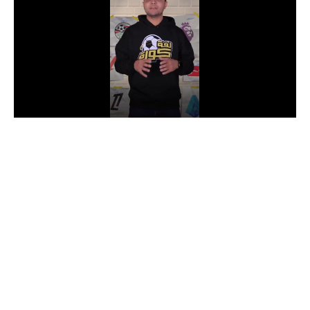
الدوري السعودي للمحترفين
دوري أبطال أوروبا
دوري أبطال إفريقيا
كل البطولات
أقسام
الكرة المصرية
الدوري المصري
الكرة الأوروبية
الكرة الإفريقية
منتخب مصر