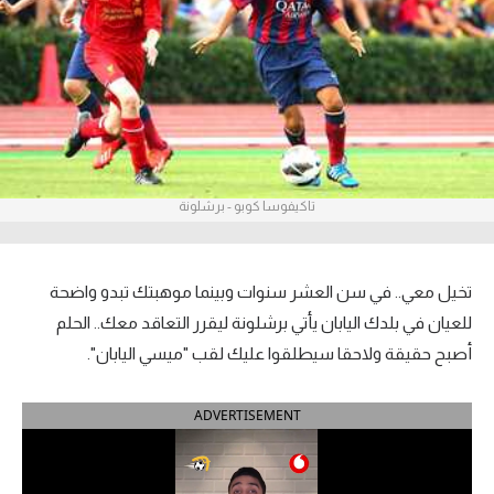
آراء حرة
ركن الألعاب
بطولات
أمريكا 2026
تاكيفوسا كوبو - برشلونة
الدوري المصري
الدوري الإنجليزي الممتاز
تخيل معي.. في سن العشر سنوات وبينما موهبتك تبدو واضحة
للعيان في بلدك اليابان يأتي برشلونة ليقرر التعاقد معك.. الحلم
الدوري الإسباني
أصبح حقيقة ولاحقا سيطلقوا عليك لقب "ميسي اليابان".
الدوري الإيطالي
ADVERTISEMENT
الدوري الألماني
الدوري الفرنسي