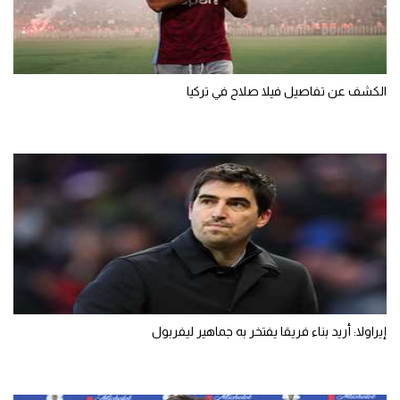
الكشف عن تفاصيل فيلا صلاح في تركيا
إيراولا: أريد بناء فريقا يفتخر به جماهير ليفربول