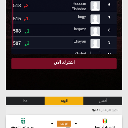
أمس
اليوم
غدا
الدوري البرتغالي
1 مباراة
-
-
لم تبدأ
إشتريلا أمادورا
سبورتنج لشبونة