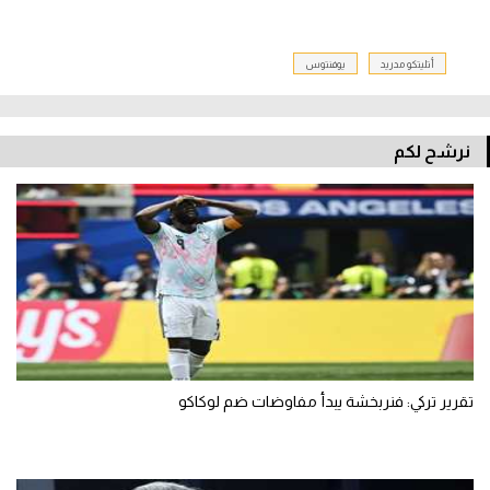
أتليتكو مدريد
يوفنتوس
نرشح لكم
تقرير تركي: فنربخشة يبدأ مفاوضات ضم لوكاكو