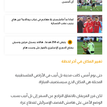
أن أتحسن
الوطن العربي
في المونديال
لماذا بدأ مانشستر بلا مهاجم في غياب رونالدو؟ تين هاج
يجيب عقب الخسارة
رياضة نسائية
آسيا
يتبقى له 258 هدفا.. هالاند يسجل مرتين وسيتي
أمريكا
يفتتح الدوري الإنجليزي بالفوز على وست هام
ركن الألعاب
تغيير المكان في آخر لحظة
أقسام خاصة
حتى يوم أمس، كانت مدينة تل أبيب في الأراضي الفلسطينية
Gamers
المحتلة هي المكان الذي سيستضيف المباراة.
ميركاتو
تحقيق في الجول
لكن قرر الفريقان بالاتفاق التراجع عن السفر إلى تل أبيب بسبب
الوضع الأمني على هامش القصف الإسرائيلي لقطاع غزة.
تقرير في الجول