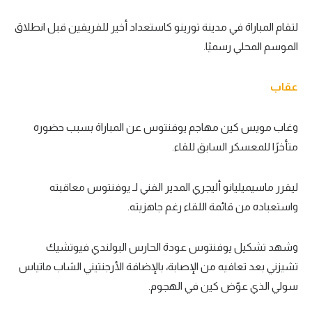
تحليل في الجول
لتقام المباراة في مدينة تورينو كاستعداد أخير للفريقين قبل انطلاق
الموسم المحلي رسميًا.
حكايات في الجول
كويز في الجول
عقاب
فيديو في الجول
وغاب مويس كين مهاجم يوفنتوس عن المباراة بسبب حضوره
متأخرًا للمعسكر السابق للقاء.
ليقرر ماسيميليانو أليجري المدير الفني لـ يوفنتوس معاقبته
واستعباده من قائمة اللقاء رغم جاهزيته.
وشهد تشكيل يوفنتوس عودة الحارس البولندي فيوتشيك
تشيزني بعد تعافيه من الإصابة، بالإضافة الأرجنتيني الشاب ماتياس
سولي الذي عوّض كين في الهجوم.