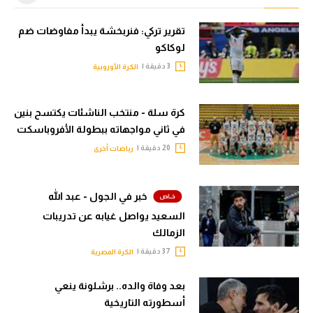
تقرير تركي: فنربخشة يبدأ مفاوضات ضم
لوكاكو
3 دقيقة |
الكرة الأوروبية
كرة سلة - منتخب الناشئات يكتسح بنين
في ثاني مواجهاته ببطولة الأفروباسكت
20 دقيقة |
رياضات أخرى
خبر في الجول - عبد الله
السعيد يواصل غيابه عن تدريبات
الزمالك
37 دقيقة |
الكرة المصرية
بعد وفاة والده.. برشلونة ينعي
أسطورته التاريخية