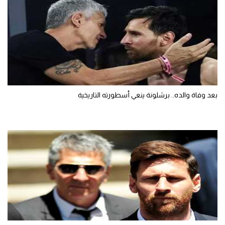
بعد وفاة والده.. برشلونة ينعي أسطورته التاريخية