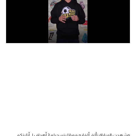
الدوري السعودي للمحترفين
دوري أبطال أوروبا
دوري أبطال إفريقيا
كل البطولات
أقسام
الكرة المصرية
الدوري المصري
الكرة الأوروبية
الكرة الإفريقية
منتخب مصر
وشهدت المباراة تألق ألفارو موراتا بتسجيله 3 أهداف لـ أتليتكو