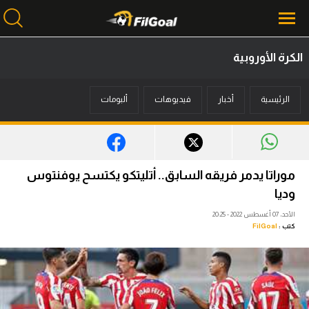
الكرة الأوروبية
محتوى إخباري
الرئيسية
أخبار
فيديوهات
ألبومات
الرئيسية
أخبار
مباريات
موراتا يدمر فريقه السابق.. أتليتكو يكتسح يوفنتوس
ميركاتو
وديا
الأحد، 07 أغسطس 2022 - 20:25
فانتازي في الجول
كتب :
FilGoal
مسابقة التوقعات
فيديوهات
عدسات