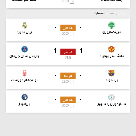
22:30
مباريات ودية - أندية
4 مباراة
-
-
بعد قليل
فرينكفاروزي
ريال مدريد
20:00
1
1
مباشر
مانشستر يونايتد
باريس سان جيرمان
74:21
-
-
لم تبدأ
برشلونة
نوتنجهام فورست
22:00
-
-
بعد قليل
تشايكور ريزه سبور
بيراميدز
20:00