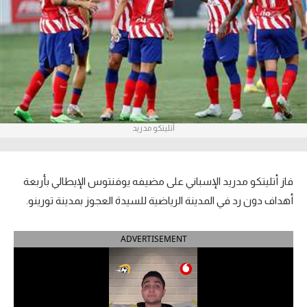
آراء حرة
ركن الألعاب
بطولات
أمريكا 2026
أتليتكو مدريد
الدوري المصري
الدوري الإنجليزي الممتاز
فاز أتليتكو مدريد الإسباني على مضيفه يوفنتوس الإيطالي بأربعة
أهداف دون رد في المدينة الرياضية للسيدة العجوز بمدينة تورينو.
الدوري الإسباني
ADVERTISEMENT
الدوري الإيطالي
الدوري الألماني
الدوري الفرنسي