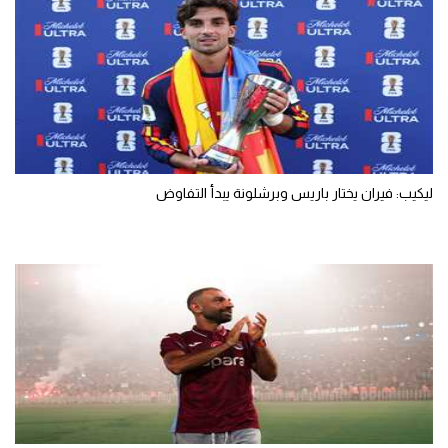
ليكيب: فيران يختار باريس وبرشلونة يبدأ التفاوض