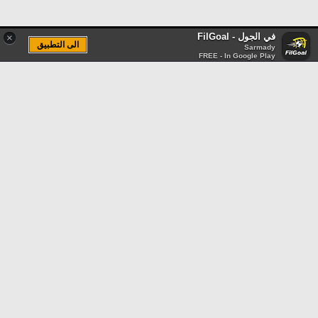
في الجول - FilGoal
×
الى التطبيق
Sarmady
FREE - In Google Play