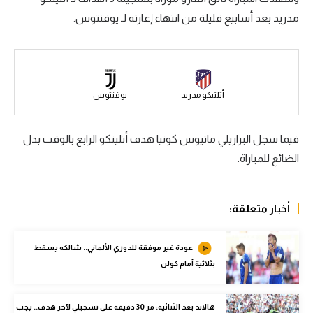
مدريد بعد أسابيع قليلة من انتهاء إعارته لـ يوفنتوس.
سعودي في الجول
الدوري الإنجليزي
الدوري الإسباني
أتلتيكو مدريد
يوفنتوس
دوري أبطال أوروبا
القسم الثاني
فيما سجل البرازيلي ماتيوس كونيا هدف أتليتكو الرابع بالوقت بدل
الضائع للمباراة.
رياضات أخرى
أمم إفريقيا
أخبار متعلقة:
كرة السلة الأمريكية
كرة سلة
عودة غير موفقة للدوري الألماني.. شالكه يسقط
بثلاثية أمام كولن
كرة يد
كرة طائرة
هالاند بعد الثنائية: مر 30 دقيقة على تسجيلي لآخر هدف.. يجب