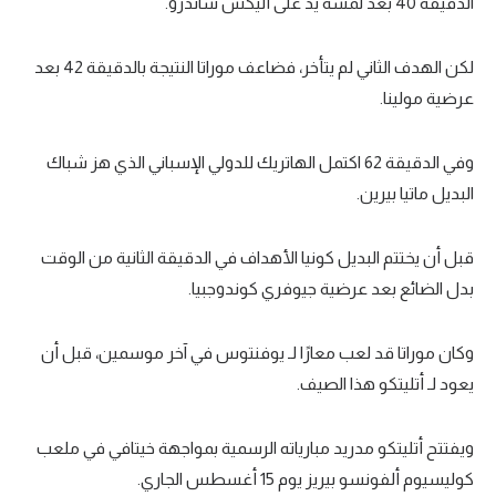
الدقيقة 40 بعد لمسة يد على أليكس ساندرو.
لكن الهدف الثاني لم يتأخر، فضاعف موراتا النتيجة بالدقيقة 42 بعد
عرضية مولينا.
وفي الدقيقة 62 اكتمل الهاتريك للدولي الإسباني الذي هز شباك
البديل ماتيا بيرين.
قبل أن يختتم البديل كونيا الأهداف في الدقيقة الثانية من الوقت
بدل الضائع بعد عرضية جيوفري كوندوجبيا.
وكان موراتا قد لعب معارًا لـ يوفنتوس في آخر موسمين، قبل أن
يعود لـ أتليتكو هذا الصيف.
ويفتتح أتليتكو مدريد مبارياته الرسمية بمواجهة خيتافي في ملعب
كوليسيوم ألفونسو بيريز يوم 15 أغسطس الجاري.