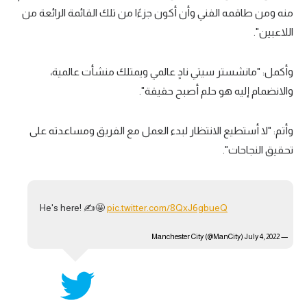
منه ومن طاقمه الفني وأن أكون جزءًا من تلك القائمة الرائعة من
اللاعبين".
وأكمل: "مانشستر سيتي نادٍ عالمي ويمتلك منشأت عالمية،
والانضمام إليه هو حلم أصبح حقيقة".
وأتم: "لا أستطيع الانتظار لبدء العمل مع الفريق ومساعدته على
تحقيق النجاحات".
He's here! ✍️🤩
pic.twitter.com/8QxJ6gbueQ
July 4, 2022
— Manchester City (@ManCity)