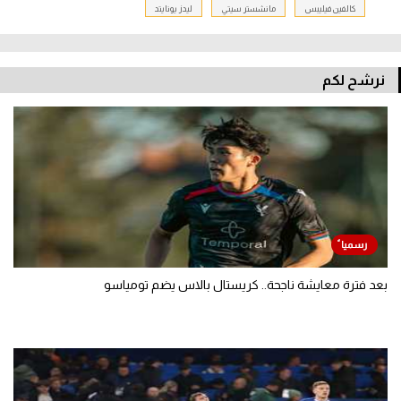
كالفين فيليبس
مانشستر سيتي
ليدز يونايتد
نرشح لكم
بعد فترة معايشة ناجحة.. كريستال بالاس يضم تومياسو