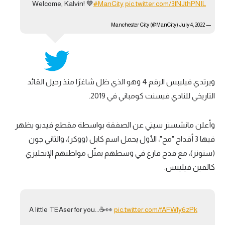
Welcome, Kalvin! 💙
#ManCity
pic.twitter.com/3fNJthPNIL
تحليل في الجول
July 4, 2022
— Manchester City (@ManCity)
حكايات في الجول
كويز في الجول
فيديو في الجول
ويرتدي فيليبس الرقم 4 وهو الذي ظل شاغرًا منذ رحيل القائد
التاريخي للنادي فيسنت كومباني في 2019.
وأعلن مانشستر سيتي عن الصفقة بواسطة مقطع فيديو يظهر
فيها 3 أقداح "مج"، الأول يحمل اسم كايل (ووكر)، والثاني جون
(ستونز)، مع قدح فارغ في وسطهم يمثّل مواطنهم الإنجليزي
كالفين فيليبس.
A little TEAser for you...☕️👀
pic.twitter.com/fAFWfy6zPk