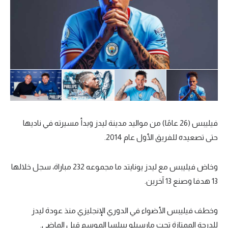
فيليبس (26 عامًا) من مواليد مدينة ليدز وبدأ مسيرته في ناديها
حتى تصعيده للفريق الأول عام 2014.
وخاض فيليبس مع ليدز يونايتد ما مجموعه 232 مباراة، سجل خلالها
13 هدفا وصنع 13 آخرين.
وخطف فيليبس الأضواء في الدوري الإنجليزي منذ عودة ليدز
للدرجة الممتازة تحت مارسيلو بييلسا الموسم قبل الماضي.