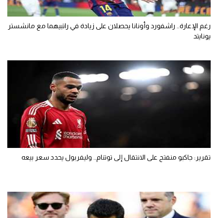
رغم الإعارة.. راشفورد وأونانا يحصلان على زيادة في راتبيهما مع مانشستر
يونايتد
تقرير: جاكبو منفتح على الانتقال إلى توتنام.. وليفربول يحدد سعر بيعه