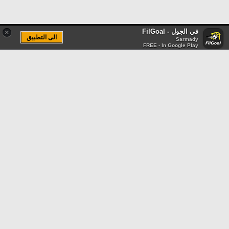
في الجول - FilGoal
×
الى التطبيق
Sarmady
FREE - In Google Play