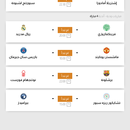
إشتريلا أمادورا
سبورتنج لشبونة
22:30
مباريات ودية - أندية
4 مباراة
-
-
لم تبدأ
فرينكفاروزي
ريال مدريد
20:00
-
-
لم تبدأ
مانشستر يونايتد
باريس سان جيرمان
18:00
-
-
لم تبدأ
برشلونة
نوتنجهام فورست
22:00
-
-
لم تبدأ
تشايكور ريزه سبور
بيراميدز
15:00