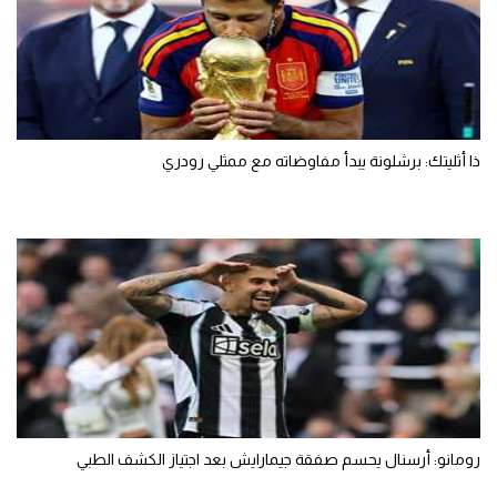
ذا أثليتك: برشلونة يبدأ مفاوضاته مع ممثلي رودري
رومانو: أرسنال يحسم صفقة جيمارايش بعد اجتياز الكشف الطبي