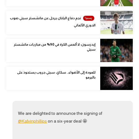
الوطن العربي
في المونديال
نجم دفاع اليابان يرحل عن مانشستر سيتي صوب
الدوري الألماني
رياضة نسائية
آسيا
إيدرسون: لا ألمس الكرة في 90% من مباريات مانشستر
سيتي
أمريكا
ركن الألعاب
للعودة إلى الأضواء.. سكاي: سيتي جروب يستحوذ على
باليرمو
أقسام خاصة
Gamers
ميركاتو
We are delighted to announce the signing of
@Kalvinphillips
on a six-year deal 🤩
تحقيق في الجول
تقرير في الجول