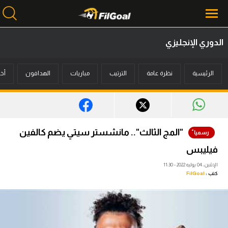
الدوري الإنجليزي
محتوى إخباري
الرئيسية
نظرة عامة
الترتيب
مباريات
الهدافون
أخب
الرئيسية
أخبار
مباريات
"المج الثالث".. مانشستر سيتي يضم كالفين
ميركاتو
فيليبس
فانتازي في الجول
الإثنين، 04 يوليه 2022 - 11:30
كتب :
FilGoal
مسابقة التوقعات
فيديوهات
عدسات