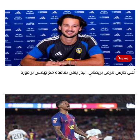
أغلى حارس مرمى بريطاني.. ليدز يعلن تعاقده مع جيمس ترافورد