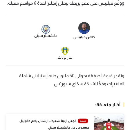
ووقّع فيليبس على عقدٍ يربطه ببطل إنجلترا لمدة 6 مواسم مقبلة.
سعودي في الجول
الدوري الإنجليزي
الدوري الإسباني
مانشستر سيتي
كالفن فيليبس
دوري أبطال أوروبا
القسم الثاني
ليدز يونايتد
رياضات أخرى
وتقدر قيمة الصفقة بحوالي 50 مليون جنيه إسترليني شاملة
أمم إفريقيا
المتغيرات وفقًا لشبكة سكاي سبورتس.
كرة السلة الأمريكية
كرة سلة
أخبار متعلقة:
كرة يد
لجعل أرتيتا سعيدا.. أرسنال يضم جابرييل
كرة طائرة
جيسوس من مانشستر سيتي