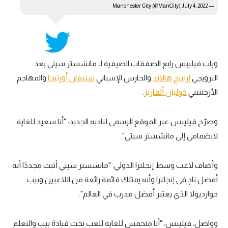
July 4, 2022
— Manchester City (@ManCity)
وبات فيليبس رابع الصفقات الصيفية لـ مانشستر سيتي بعد
النرويجي
إرلينج هالاند
والحارس الإسباني
ستيفان أورتيجا
والمهاجم
الأرجنتيني
خوليان ألفاريز
.
وصرّح فيليبس عبر الموقع الرسمي لناديه الجديد: "أنا سعيد للغاية
لانضمامي إلى مانشستر سيتي".
وأضاف لاعب وسط إنجلترا الدولي: "مانشستر سيتي أثبت مجددًا أنه
أفضل نادٍ في إنجلترا وأنه يمتلك قائمة رائعة من اللاعبين وبيب
جوارديولا الذي يعتبر أفضل مدرب في العالم".
وواصل: فيليبس: "أنا متحمس للغاية للعب تحت قيادة بيب والتعلم