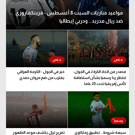
مواعيد مباريات السبت 8 أغسطس - فرينكفاروزي
ضد ريال مدريد.. ودربي إيطاليا
مصدر من اتحاد الكرة لـ في الجول:
خبر في الجول - الكرمة العراقي
ننتظر ردا رسميا بشأن استضافة
يقترب من ضم مروان حمدي
كأس إفريقيا تحت 23 عاما
المؤهلة للأولمبياد
سبعة شروط.. تطبيق زملكاوي
تقرير تركي يكشف موعد الظهور