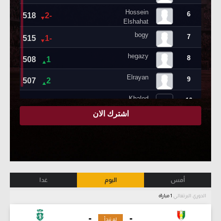
أمس
اليوم
غدا
الدوري البرتغالي
1 مباراة
-
-
لم تبدأ