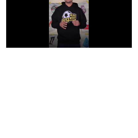
الدوري السعودي للمحترفين
دوري أبطال أوروبا
دوري أبطال إفريقيا
كل البطولات
أقسام
الكرة المصرية
الدوري المصري
الكرة الأوروبية
الكرة الإفريقية
منتخب مصر