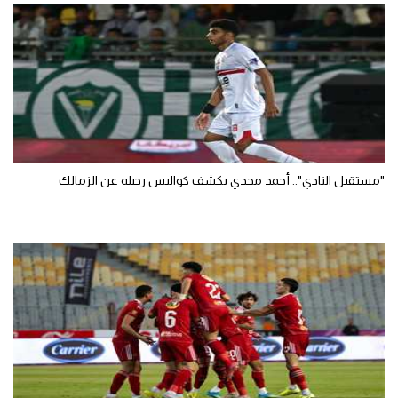
"مستقبل النادي".. أحمد مجدي يكشف كواليس رحيله عن الزمالك