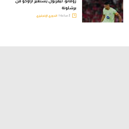
رومانو: ليفربول يستعير أراوخو من
برشلونة
2 ساعة |
الدوري الإنجليزي