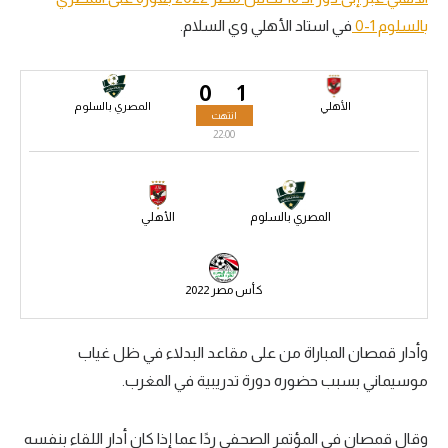
بالسلوم 1-0
في استاد الأهلي وي السلام.
سعودي في الجول
الدوري الإنجليزي
0
1
الدوري الإسباني
الأهلي
المصري بالسلوم
انتهت
22:00
دوري أبطال أوروبا
القسم الثاني
المصري بالسلوم
الأهلي
رياضات أخرى
أمم إفريقيا
كأس مصر 2022
كرة السلة الأمريكية
كرة سلة
وأدار قمصان المباراة من على مقاعد البدلاء في ظل غياب
موسيماني بسبب حضوره دورة تدريبية في المغرب.
كرة يد
كرة طائرة
وقال قمصان في المؤتمر الصحفي ردًا عما إذا كان أدار اللقاء بنفسه