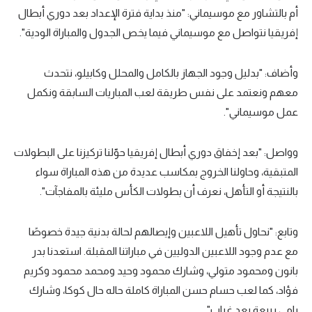
أم بالتشاور مع موسيماني: "منذ بداية فترة الإعداد بعد دوري أبطال
الوطن العربي
إفريقيا نتواصل مع موسيماني فيما يخص الجدول والمباراة الودية".
في المونديال
رياضة نسائية
وأضاف: "بدليل وجود الجهاز بالكامل والمحلل وكابيلو، نتحدث
معهم ونعتمد على نفس طريقة لعب المباريات السابقة ونكمل
آسيا
عمل موسيماني".
أمريكا
وواصل: "بعد إخفاق دوري أبطال إفريقيا حوّلنا تركيزنا على البطولات
ركن الألعاب
المتبقية، وحاولنا الخروج بمكاسب عديدة من هذه المباراة سواء
بالنتيجة أو التأهل، نعرف أن بطولات الكأس مليئة بالمفاجآت".
أقسام خاصة
Gamers
وتابع: "نحاول تأهيل اللاعبين وإيصالهم لحالة بدنية جيدة خصوصًا
ميركاتو
مع عدم وجود اللاعبين الدوليين في مباراتنا المقبلة. استعدنا بدر
بانون ومحمود متولي، وشارك محمود وحيد ومحمد محمود وكريم
تحقيق في الجول
فؤاد، كما لعب حسام حسن المباراة كاملة حاله حال كوكا، وشارك
تقرير في الجول
رامي ربيعة بعد غياب".