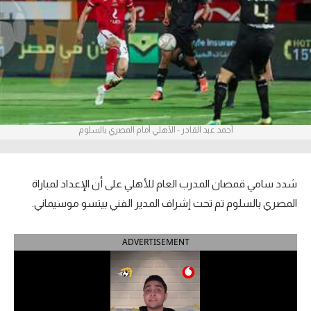
آراء حرة
ركن الألعاب
بطولات
أمريكا 2026
أحمد عبد القادر - الأهلي أمام المصري بالسلوم
الدوري المصري
الدوري الإنجليزي الممتاز
شدد سامي قمصان المدرب العام للأهلي على أن الإعداد لمباراة
المصري بالسلوم تم تحت إشراف المدير الفني بيتسو موسيماني.
الدوري الإسباني
ADVERTISEMENT
الدوري الإيطالي
الدوري الألماني
الدوري الفرنسي