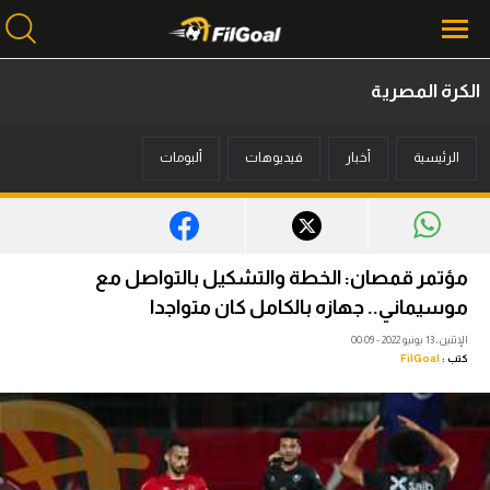
الكرة المصرية
محتوى إخباري
الرئيسية
أخبار
فيديوهات
ألبومات
الرئيسية
أخبار
مباريات
مؤتمر قمصان: الخطة والتشكيل بالتواصل مع
ميركاتو
موسيماني.. جهازه بالكامل كان متواجدا
الإثنين، 13 يونيو 2022 - 00:09
فانتازي في الجول
كتب :
FilGoal
مسابقة التوقعات
فيديوهات
عدسات