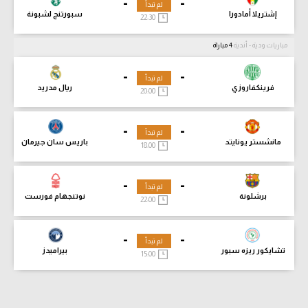
-
-
لم تبدأ
إشتريلا أمادورا
سبورتنج لشبونة
22:30
مباريات ودية - أندية
4 مباراة
-
-
لم تبدأ
فرينكفاروزي
ريال مدريد
20:00
-
-
لم تبدأ
مانشستر يونايتد
باريس سان جيرمان
18:00
-
-
لم تبدأ
برشلونة
نوتنجهام فورست
22:00
-
-
لم تبدأ
تشايكور ريزه سبور
بيراميدز
15:00