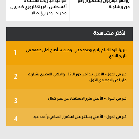
رومانو: ليفربول يستعير أراوخو
مواعيد مباريات السبت 8
من برشلونة
أغسطس - فرينكفاروزي ضد ريال
مدريد.. ودربي إيطاليا
الأكثر مشاهدة
بيزيرا: الزمالك لم يلتزم بوعده معي.. وكنت سأصبح أغلى صفقة في
1
تاريخ النادي
خبر في الجول - الأهلي يبدأ من دور الـ 32.. والثلاثي المصري يشارك
2
قاريا من التمهيدي الأول
خبر في الجول – الأهلي يقرر الاستنغاء عن عمر كمال
3
خبر في الجول – الأهلي يستقر على استمرار الساعي وأحمد عيد
4