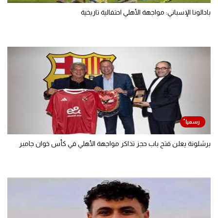
بادالونا الإسباني: مواجهة الأهلي احتفالية تاريخية
برشلونة يعلن فتح باب حجز تذاكر مواجهة الأهلي في كأس خوان جامبر