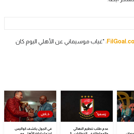
FilGoal.c
: "غياب موسيماني عن الأهلي اليوم كان
عدم طلب تنظيم النهائي
في الجول يكشف كواليس
مصان
والمماطلة في الخطابات.. 3
اجتماع إدارة الأهلي مع