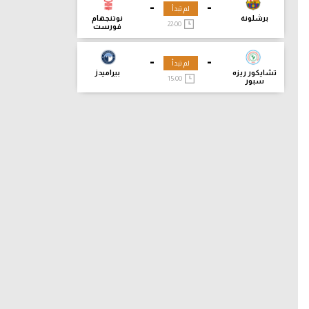
-
-
لم تبدأ
برشلونة
نوتنجهام
22:00
فورست
-
-
لم تبدأ
تشايكور ريزه
بيراميدز
15:00
سبور