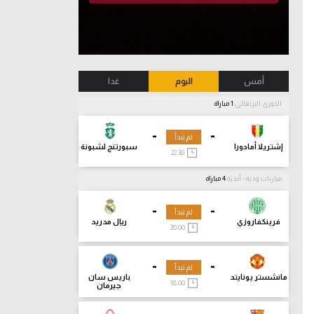
أمس
اليوم
غدا
الدوري البرتغالي
1 مباراة
-
-
لم تبدأ
إشتريلا أمادورا
سبورتنج لشبونة
22:30
مباريات ودية - أندية
4 مباراة
-
-
لم تبدأ
فرينكفاروزي
ريال مدريد
20:00
-
-
لم تبدأ
مانشستر يونايتد
باريس سان
18:00
جيرمان