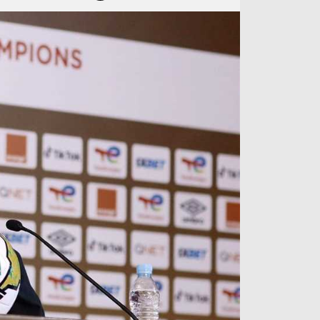
آراء حرة
الدوري ا
ركن الألعاب
دوري أبطا
دوري أبطا
كل البطولات