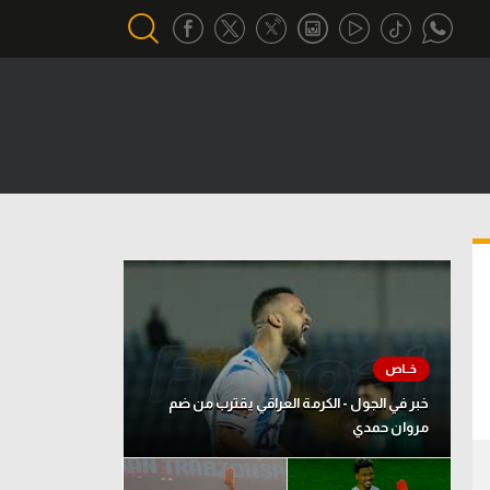
أقسام خاصة
Gamers
يكية
ميركاتو
تحقيق في الجول
تقرير في الجول
تحليل في الجول
حكايات في الجول
خبر في الجول - الكرمة العراقي يقترب من ضم
مروان حمدي
كويز في الجول
فيديو في الجول