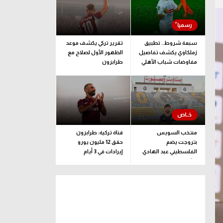
سبعة شروط.. تطبيق
تقرير تركي يكشف موعد
زملكاوي يكشف تفاصيل
الظهور الأول لصلاح مع
مفاوضات شباب الأهلي
طرابزون
لضم بيزيرا قبل غلق
الملف
منتخب السويس
قناة تركية: طرابزون
بتروجت يضم
حقق 12 مليون يورو
الفلسطيني عبد الهادي
إيرادات في 3 أيام
راشد