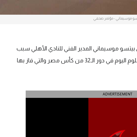
سو موسيماني - مؤتمر صحفي
سو موسيماني المدير الفني للنادي الأهلي سبب
غياب المدرب عن مواجهة المصري بالسلوم اليوم في دور الـ32 من كأس مصر والتي فاز بها
ADVERTISEMENT