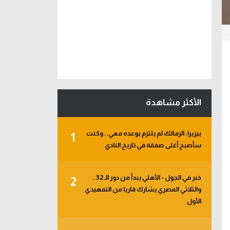
الأكثر مشاهدة
بيزيرا: الزمالك لم يلتزم بوعده معي.. وكنت
1
سأصبح أغلى صفقة في تاريخ النادي
خبر في الجول - الأهلي يبدأ من دور الـ 32..
2
والثلاثي المصري يشارك قاريا من التمهيدي
الأول