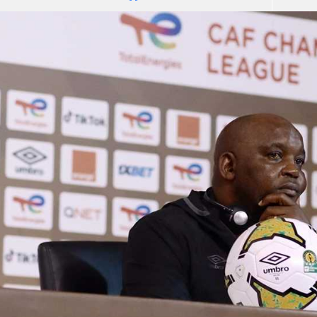
آسيا
دوري أبطال أوروبا
لسعودي للمحترفين
أمريكا
القسم الثاني
ل أوروبا
ركن الألعاب
رياضات أخرى
ل إفريقيا