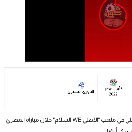
كأس مصر
الدوري المصري
2022
ولم يظهر بيتسو موسيماني مدرب الأهلي في ملعب "الأهلي WE السلام" خلال مباراة المصري
عسكر أيضا.