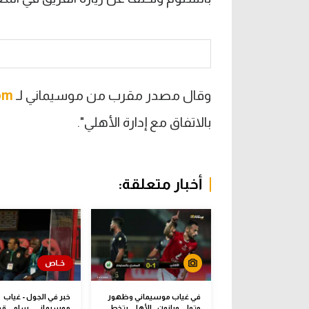
وقال مصدر مقرب من موسيماني لـ
om
بالاتفاق مع إدارة الأهلي".
أخبار متعلقة:
في غياب موسيماني وظهور
خبر في الجول - غياب
متولي وبانون.. الأهلي يتخطى
موسيماني.. سامي ق