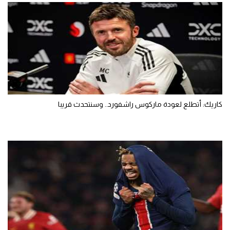
كاريك: أتطلع لعودة ماركوس راشفورد.. وسنتحدث قريبا