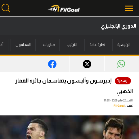
الدوري الإنجليزي
محتوى إخباري
الرئيسية
نظرة عامة
الترتيب
مباريات
الهدافون
أخب
الرئيسية
أخبار
مباريات
إديرسون وأليسون يتقاسمان جائزة القفاز
ميركاتو
الذهبي
فانتازي في الجول
الأحد، 22 مايو 2022 - 17:58
كتب :
FilGoal
مسابقة التوقعات
فيديوهات
عدسات