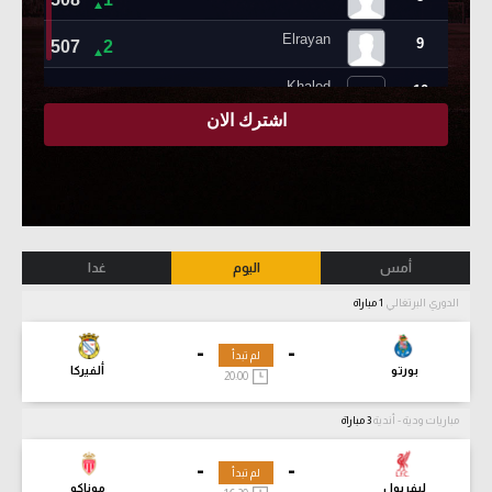
أمس
اليوم
غدا
الدوري البرتغالي
1 مباراة
-
-
لم تبدأ
بورتو
ألفيركا
20:00
مباريات ودية - أندية
3 مباراة
-
-
لم تبدأ
ليفربول
موناكو