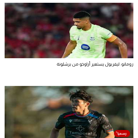
رومانو: ليفربول يستعير أراوخو من برشلونة