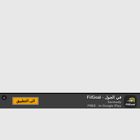
في الجول - FilGoal
×
الى التطبيق
Sarmady
FREE - In Google Play