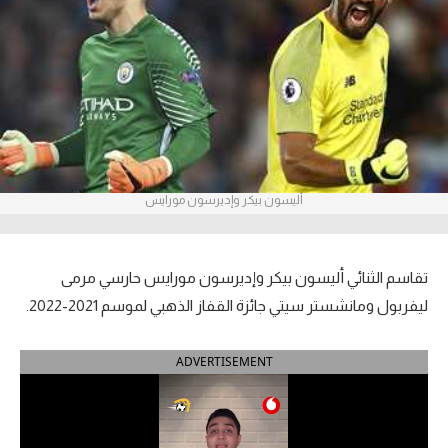
آراء حرة
ركن الألعاب
بطولات
أمريكا 2026
أليسون بيكر وإديرسون مورايس
الدوري المصري
الدوري الإنجليزي الممتاز
تقاسم الثنائي أليسون بيكر وإديرسون مورايس حارسي مرمى
الدوري الإسباني
ليفربول ومانشستر سيتي جائزة القفاز الذهبي لموسم 2021-2022.
الدوري الإيطالي
ADVERTISEMENT
الدوري الألماني
الدوري الفرنسي