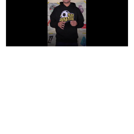
الدوري السعودي للمحترفين
دوري أبطال أوروبا
دوري أبطال إفريقيا
كل البطولات
أقسام
الكرة المصرية
الدوري المصري
الكرة الأوروبية
الكرة الإفريقية
منتخب مصر