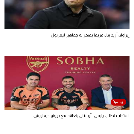
إيراولا: أريد بناء فريقا يفتخر به جماهير ليفربول
استجاب لطلب رايس.. أرسنال يتعاقد مع برونو جيماريش