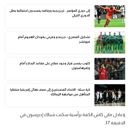
الوطن العربي
إلى دوري المؤتمر.. تريزيجيه ورفاقه يفسدون احتفالية بطل
الدوري التركي
في المونديال
رياضة نسائية
تشكيل المصري - جريندو ومرعي يقودان الهجوم أمام
آسيا
فيوتشر
أمريكا
كلوب يفسر قرار وجود صلاح على مقاعد البدلاء أمام
ركن الألعاب
ولفرهامبتون
أقسام خاصة
كرة سلة - الاتحاد المنستيري إلى نصف نهائي إفريقيا منتظرا
Gamers
المتأهل من مواجهة الزمالك
ميركاتو
وعادل ماتي كاش الكفة برأسية سكنت شباك إديرسون في
تحقيق في الجول
الدقيقة 37.
تقرير في الجول