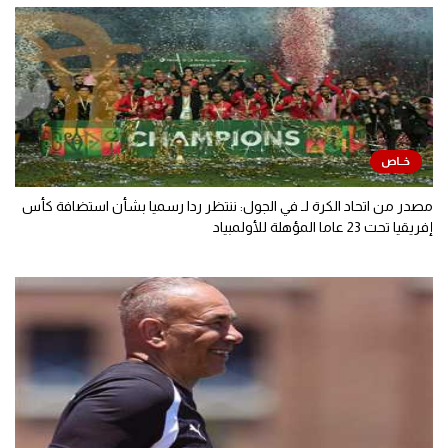
مصدر من اتحاد الكرة لـ في الجول: ننتظر ردا رسميا بشأن استضافة كأس
إفريقيا تحت 23 عاما المؤهلة للأولمبياد