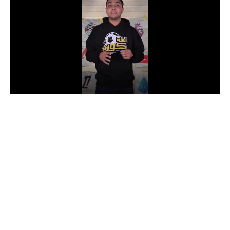
الدوري السعودي للمحترفين
دوري أبطال أوروبا
دوري أبطال إفريقيا
كل البطولات
أقسام
الكرة المصرية
الدوري المصري
الكرة الأوروبية
الكرة الإفريقية
منتخب مصر