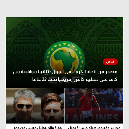
مصدر من اتحاد الكرة لـ في الجول: تلقينا موافقة من
كاف على تنظيم كأس إفريقيا تحت 23 عاما
مدرب أوفييدو: هيثم حسن؟ رحيل
وفاة والد ليونيل ميسي عن عمر