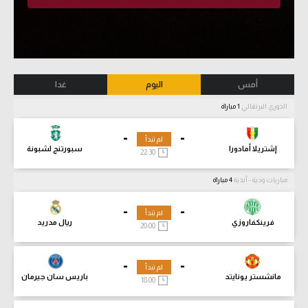
أمس
اليوم
غدا
الدوري البرتغالي
1 مباراة
-
-
لم تبدأ
إشتريلا أمادورا
سبورتنج لشبونة
22:30
مباريات ودية - أندية
4 مباراة
-
-
لم تبدأ
فرينكفاروزي
ريال مدريد
20:00
-
-
لم تبدأ
مانشستر يونايتد
باريس سان جيرمان
18:00