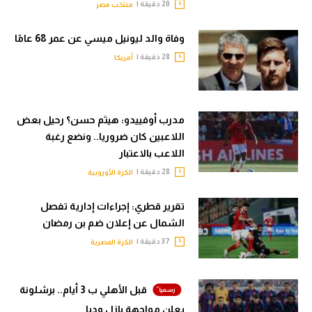
20 دقيقة |
منتخب مصر
وفاة والد ليونيل ميسي عن عمر 68 عامًا
28 دقيقة |
أمريكا
مدرب أوفييدو: هيثم حسن؟ رحيل بعض
اللاعبين كان ضروريا.. ونضع رغبة
اللاعب بالاعتبار
28 دقيقة |
الكرة الأوروبية
تقرير قطري: إجراءات إدارية تفصل
الشمال عن إعلان ضم بن رمضان
37 دقيقة |
الكرة المصرية
قبل الأهلي ب 3 أيام.. برشلونة
يعلن مواجهة بازل وديا