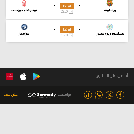
-
-
لم تبدأ
برشلونة
نوتنجهام فورست
22:00
-
-
لم تبدأ
تشايكور ريزه سبور
بيراميدز
15:00
أحصل على التطبيق
بواسطة
اعلن معنا