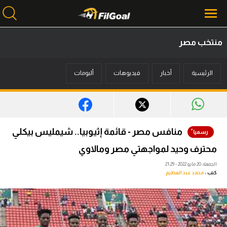
منتخب مصر
محتوى إخباري
الرئيسية
أخبار
فيديوهات
ألبومات
الرئيسية
أخبار
مباريات
منافس مصر - قائمة إثيوبيا.. شيمليس بيكلي
ميركاتو
محترف وحيد لمواجهتي مصر ومالاوي
فانتازي في الجول
الجمعة، 20 مايو 2022 - 21:29
كتب :
محمد عبد العظيم
مسابقة التوقعات
فيديوهات
عدسات