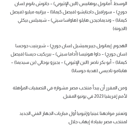
الوسط: أمانويل يوهانيس (البن الإثيوبي) – جاتوش بانوم (سان
تحليل في الجول
حورج) – سورافيل داجنايشو (فيصل كيمانا) – بيزابيه ميليو (فيصل
كيمانا) – ونديماجيجن هايلو (هاواسا سيتي) – شيميلس بيكلي
حكايات في الجول
(الجونة)
كويز في الجول
فيديو في الجول
الهجوم: إيمانويل جيبريميشيل (سان جورج) – شيرينيت جوجسا
(سان جورج) – داوا هوتيسا (أداما سيتي) – بيريكيت ديستا (فيصل
كيمانا) – أبو بكر ناصر (البن الإثيوبي) – يجيزو بوجالي (بن سيديما) –
هابتامو تاديسي (هدية حوسانا)
ومن المقرر أن يبدأ منتخب مصر مشواره في التصفيات المؤهلة
لأمم إفريقيا 2023 في يونيو المقبل.
وتعتبر مواجهتا غينيا وإثيوبيا أول مباريات الجهاز الفني الجديد
لمنتخب مصر بقيادة إيهاب جلال.