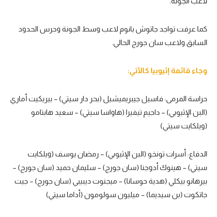
لاعب الجونة.
الوطن العربي
كما عرفت تواجد جاتوش بانوم لاعب وسط الجونة وحرس الحدود
في المونديال
السابق ولاعب سان جورج الحالي.
رياضة نسائية
آسيا
وجاء قائمة إثيوبيا كالآتي:
أمريكا
حراسة المرمى: فاسيل جيبريميشيل (بحر دار سيتي) – بيريكيت أماري
ركن الألعاب
(البن الإثيوبي) – داجيم تيفيرا (هاواسا سيتي) – سعيد هابتامو
(ويلكايت سيتي)
أقسام خاصة
Gamers
الدفاع: أسرات تونخو (البن الإثيوبي) – رمضان يوسف (ويلكايت
سيتي) – هينوك أدوجنا (سان جورج) – سليمان حميد (سان جورج) –
ميركاتو
بيرهانو بيكلي (هدية حوسانا) – ميجنوت ديبيبي (سان جورج) – جيت
تحقيق في الجول
جاتكوت (بن سيديما) – ميليون سولومون (أداما سيتي)
تقرير في الجول