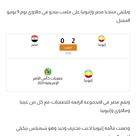
سعودي في الجول
ويلتقي منتخبا مصر وإثيوبيا على ملعب بينجو في مالاوي يوم 9 يونيو
المقبل.
الدوري الإنجليزي
الدوري الإسباني
0
2
دوري أبطال أوروبا
إثيوبيا
مصر
انتهت
19:00
القسم الثاني
رياضات أخرى
تصفيات كأس الأمم
إثيوبيا
أمم إفريقيا
الإفريقية 2023
كرة السلة الأمريكية
وتقع مصر في المجموعة الرابعة للتصفيات، مع كل من غينيا
كرة سلة
ومالاوي وإثيوبيا.
كرة يد
وضمت قائمة إثيوبيا لاعب محترف وحيد وهو شيميلس بيكيلي
كرة طائرة