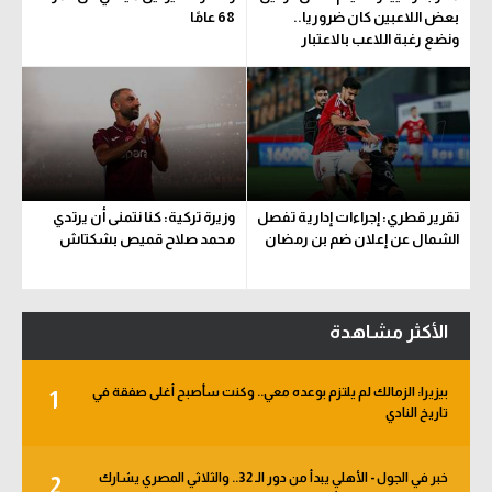
بعض اللاعبين كان ضروريا..
68 عامًا
ونضع رغبة اللاعب بالاعتبار
تقرير قطري: إجراءات إدارية تفصل
وزيرة تركية: كنا نتمنى أن يرتدي
الشمال عن إعلان ضم بن رمضان
محمد صلاح قميص بشكتاش
الأكثر مشاهدة
بيزيرا: الزمالك لم يلتزم بوعده معي.. وكنت سأصبح أغلى صفقة في
1
تاريخ النادي
خبر في الجول - الأهلي يبدأ من دور الـ 32.. والثلاثي المصري يشارك
2