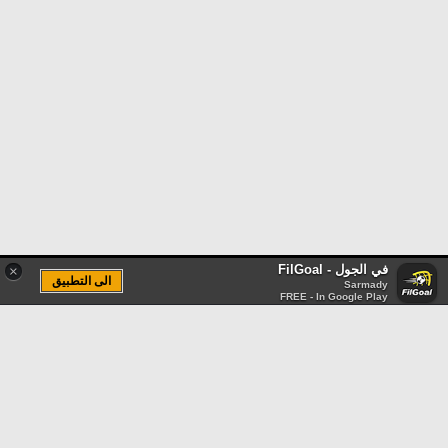
في الجول - FilGoal
×
الى التطبيق
Sarmady
FREE - In Google Play