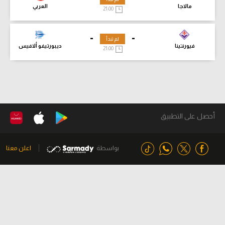
مالاجا
العربي
21:00
-
-
لم تبدأ
فيورنتينا
ديبورتيفو ألافيس
21:00
أحصل على التطبيق
بواسطة
اعلن معنا