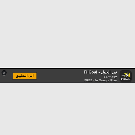
في الجول - FilGoal
×
الى التطبيق
Sarmady
FREE - In Google Play