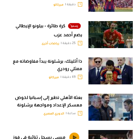
دقيقة |
ميركاتو
كرة طائرة - بيلونو الإيطالي
يضم أحمد عزب
25 دقيقة |
رياضات أخرى
ذا أثليتك: برشلونة يبدأ مفاوضاته مع
ممثلي رودري
49 دقيقة |
ميركاتو
بعثة الأهلي تطير إلى إسبانيا لخوض
معسكر الإعداد ومواجهة برشلونة
ساعة |
الدوري المصري
ميسي يسجل ثنائية في فوز