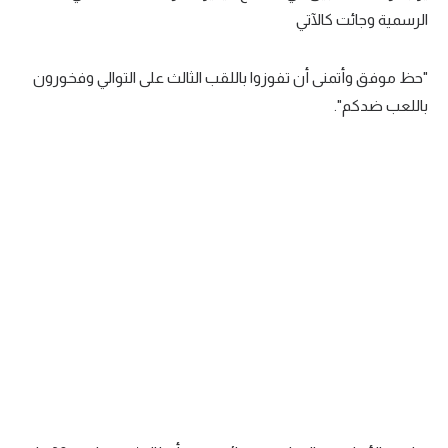
الرسمية وجائت كالآتي
تحليل في الجول
حكايات في الجول
"حظ موفق وأتمنى أن تفوزوا باللقب الثالث على التوالي وفخورون
باللعب ضدكم".
كويز في الجول
فيديو في الجول