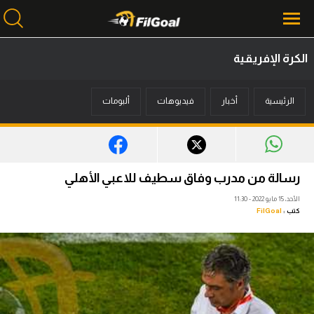
الكرة الإفريقية
محتوى إخباري
الرئيسية
أخبار
فيديوهات
ألبومات
الرئيسية
أخبار
مباريات
رسالة من مدرب وفاق سطيف للاعبي الأهلي
ميركاتو
الأحد، 15 مايو 2022 - 11:30
كتب :
FilGoal
فانتازي في الجول
مسابقة التوقعات
فيديوهات
عدسات