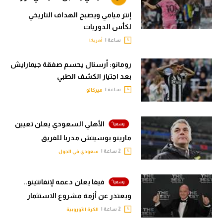
إنتر ميامي ويصبح الهداف التاريخي
لكأس الدوريات
ساعة |
أمريكا
رومانو: أرسنال يحسم صفقة جيمارايش
بعد اجتياز الكشف الطبي
ساعة |
ميركاتو
الأهلي السعودي يعلن تعيين
مارينو بوسيتش مدربا للفريق
2 ساعة |
سعودي في الجول
فيفا يعلن دعمه لإنفانتينو..
ويعتذر عن أزمة مشروع الاستثمار
2 ساعة |
الكرة الأوروبية