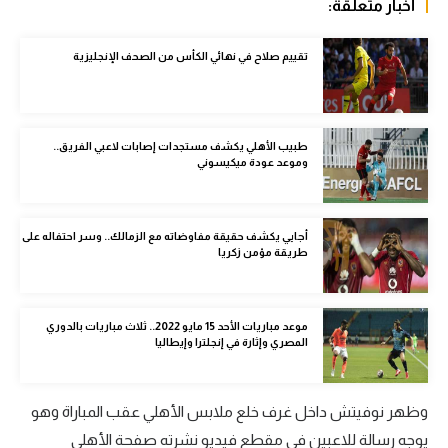
أخبار متعلقة:
الوطن العربي
تقييم صلاح في نهائي الكأس من الصحف الإنجليزية
في المونديال
رياضة نسائية
آسيا
طبيب الأهلي يكشف مستجدات إصابات لاعبي الفريق..
وموعد عودة ميكيسوني
أمريكا
ركن الألعاب
أجايي يكشف حقيقة مفاوضاته مع الزمالك.. وسر احتفاله على
طريقة مؤمن زكريا
أقسام خاصة
Gamers
موعد مباريات الأحد 15 مايو 2022.. ثلاث مباريات بالدوري
المصري وإثارة في إنجلترا وإيطاليا
ميركاتو
تحقيق في الجول
وظهر نوفيتش داخل غرف خلع ملابس الأهلي عقب المباراة وهو
تقرير في الجول
يوجه رسالة للاعبين في مقطع فيديو نشرته صفحة الأهلي