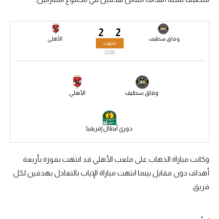
سعودي في الجول
2
2
الدوري الإنجليزي
وفاق سطيف
الأهلي
انتهت
الدوري الإسباني
22:00
دوري أبطال أوروبا
القسم الثاني
وفاق سطيف
الأهلي
رياضات أخرى
دوري أبطال إفريقيا
أمم إفريقيا
كرة السلة الأمريكية
وكانت مباراة الذهاب على ملعب الأهلي قد انتهت بفوزه بأربعة
كرة سلة
أهداف دون مقابل بينما انتهت مباراة الإياب بالتعادل بهدفين لكل
فريق.
كرة يد
كرة طائرة