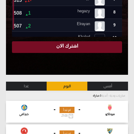
أمس
اليوم
غدا
مباريات ودية - أندية
3 مباراة
-
-
لم تبدأ
موناكو
خيتافي
21:00
-
-
لم تبدأ