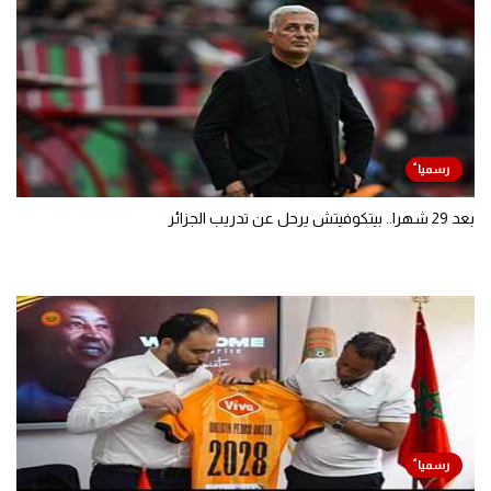
بعد 29 شهرا.. بيتكوفيتش يرحل عن تدريب الجزائر