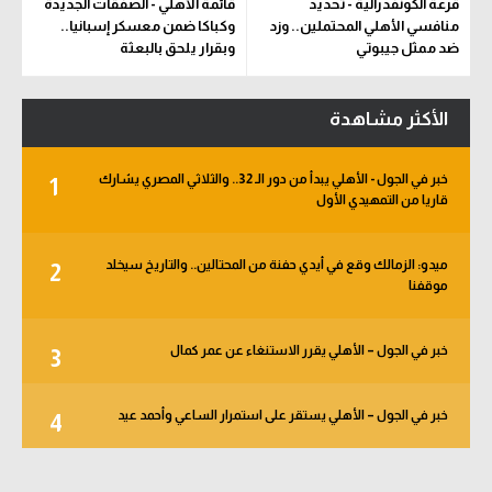
قرعة الكونفدرالية - تحديد
قائمة الأهلي - الصفقات الجديدة
منافسي الأهلي المحتملين.. وزد
وكباكا ضمن معسكر إسبانيا..
ضد ممثل جيبوتي
وبقرار يلحق بالبعثة
الأكثر مشاهدة
خبر في الجول - الأهلي يبدأ من دور الـ 32.. والثلاثي المصري يشارك
1
قاريا من التمهيدي الأول
ميدو: الزمالك وقع في أيدي حفنة من المحتالين.. والتاريخ سيخلد
2
موقفنا
خبر في الجول – الأهلي يقرر الاستنغاء عن عمر كمال
3
خبر في الجول – الأهلي يستقر على استمرار الساعي وأحمد عيد
4