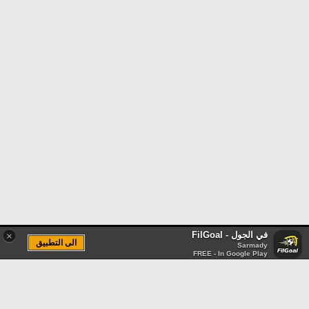
في الجول - FilGoal
×
الى التطبيق
Sarmady
FREE - In Google Play