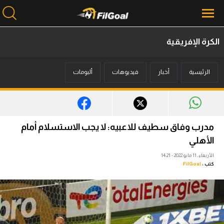
الكرة الإفريقية
محتوى إخباري
الرئيسية
أخبار
فيديوهات
ألبومات
الرئيسية
أخبار
مباريات
مدرب وفاق سطيف للاعبيه: لا يجب الاستسلام أمام
ميركاتو
الأهلي
الأربعاء، 11 مايو 2022 - 14:21
فانتازي في الجول
كتب :
FilGoal
مسابقة التوقعات
فيديوهات
عدسات