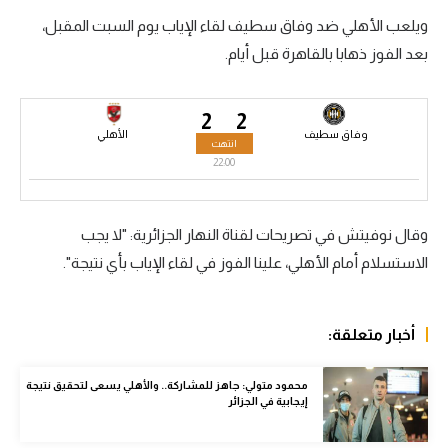
ويلعب الأهلي ضد وفاق سطيف لقاء الإياب يوم السبت المقبل،
سعودي في الجول
بعد الفوز ذهابا بالقاهرة قبل أيام.
الدوري الإنجليزي
الدوري الإسباني
2
2
وفاق سطيف
الأهلي
انتهت
دوري أبطال أوروبا
22:00
القسم الثاني
رياضات أخرى
وقال نوفيتش في تصريحات لقناة النهار الجزائرية: "لا يجب
الاستسلام أمام الأهلي، علينا الفوز في لقاء الإياب بأي نتيجة".
أمم إفريقيا
كرة السلة الأمريكية
أخبار متعلقة:
كرة سلة
محمود متولي: جاهز للمشاركة.. والأهلي يسعى لتحقيق نتيجة
كرة يد
إيجابية في الجزائر
كرة طائرة