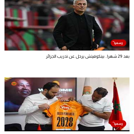
بعد 29 شهرا.. بيتكوفيتش يرحل عن تدريب الجزائر