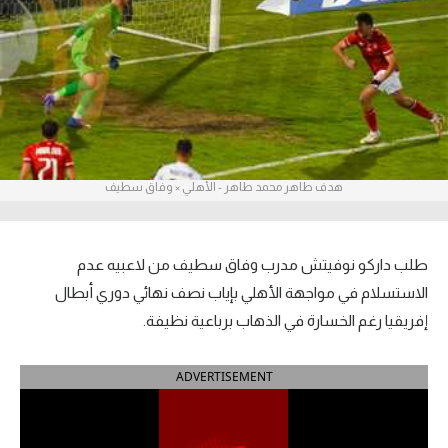
آراء حرة
ركن الألعاب
بطولات
أمريكا 2026
هدف طاهر محمد طاهر - الأهلي × وفاق سطيف
الدوري المصري
الدوري الإنجليزي الممتاز
طلب داركو نوفيتش مدرب وفاق سطيف من لاعبيه عدم
الاستسلام في مواجهة الأهلي بإياب نصف نهائي دوري أبطال
الدوري الإسباني
إفريقيا رغم الخسارة في الذهاب برباعية نظيفة.
الدوري الإيطالي
ADVERTISEMENT
الدوري الألماني
الدوري الفرنسي