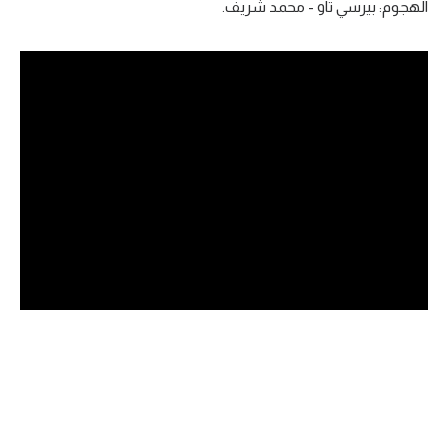
الهجوم: بيرسي تاو - محمد شريف.