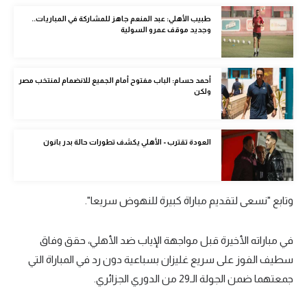
الوطن العربي
طبيب الأهلي: عبد المنعم جاهز للمشاركة في المباريات..
وجديد موقف عمرو السولية
في المونديال
رياضة نسائية
أحمد حسام: الباب مفتوح أمام الجميع للانضمام لمنتخب مصر
ولكن
آسيا
أمريكا
العودة تقترب - الأهلي يكشف تطورات حالة بدر بانون
ركن الألعاب
أقسام خاصة
وتابع "نسعى لتقديم مباراة كبيرة للنهوض سريعا".
Gamers
في مباراته الأخيرة قبل مواجهة الإياب ضد الأهلي، حقق وفاق
ميركاتو
سطيف الفوز على سريع غليزان بسباعية دون رد في المباراة التي
تحقيق في الجول
جمعتهما ضمن الجولة الـ29 من الدوري الجزائري.
تقرير في الجول