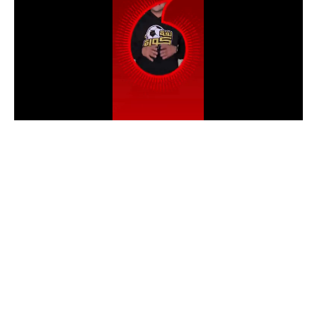
الدوري السعودي للمحترفين
دوري أبطال أوروبا
دوري أبطال إفريقيا
كل البطولات
أقسام
الكرة المصرية
الدوري المصري
الكرة الأوروبية
الكرة الإفريقية
منتخب مصر