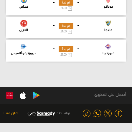
-
-
لم تبدأ
موناكو
خيتافي
21:00
-
-
لم تبدأ
مالاجا
العربي
21:00
-
-
لم تبدأ
فيورنتينا
ديبورتيفو ألافيس
21:00
أحصل على التطبيق
بواسطة
اعلن معنا