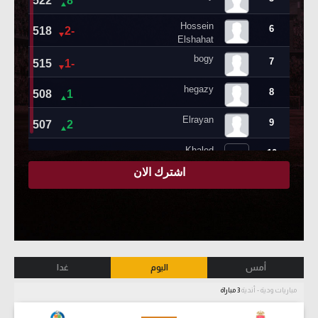
أمس
اليوم
غدا
مباريات ودية - أندية
3 مباراة