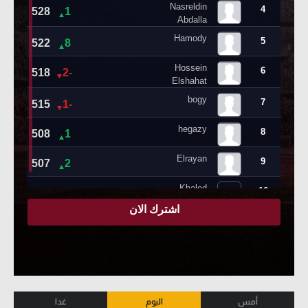
أمس
اليوم
غدا