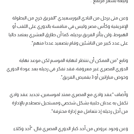
وبيعه بسعر مرتفع".
تحليل في الجول
وعن متى يرحل من النادي البورسعيدي "الفريق خرج من البطولة
حكايات في الجول
الإفريقية وكأس مصر وليس في منافسة بالدوري على اللقب أو
كويز في الجول
الهبوط، ولن يتأثر الفريق برحيله، كما أن طارق العشري يعتمد حاليا
على عدد كبير من الناشئين وقام بتصعيد عددا منهم".
فيديو في الجول
وتابع "من الممكن أن ننتظر لنهاية الموسم لكن موعد نهاية
الدوري المصري غير معروفة، فقد نفكر في رحيله بعد عودة الدوري
وخوض مباراتين أو 3 بقميص الفريق".
وأضاف "عقد وادي مع المصري ممتد لموسمين، تجديد عقد وادي
تكفل به عدنان حلبية بشكل شخصي ومستحيل نصطدم بالإدارة
من أجل رحيله إذ نتعامل مع إدارة محترفة".
وعن وجود عروض من أحد كبار الدوري المصري قال: "أحد وكلاء