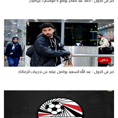
خبر في الجول - أحمد عبد القادر يوقع 4 مواسم لـ بيراميدز
خبر في الجول - عبد الله السعيد يواصل غيابه عن تدريبات الزمالك