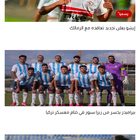
إيشو يعلن تجديد تعاقده مع الزمالك
بيراميدز يخسر من ريزا سبور في ختام معسكر تركيا