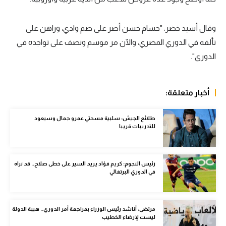
سعودي في الجول
وقال أسيد خضر: "حسام حسن أصر على ضم وادي، وراهن على
الدوري الإنجليزي
تألقه في الدوري المصري، والآن مر موسم ونصف على تواجده في
الدوري الإسباني
الدوري".
دوري أبطال أوروبا
أخبار متعلقة:
القسم الثاني
رياضات أخرى
طلائع الجيش: سلبية مسحتي عمرو جمال وسيعود
للتدريبات قريبا
أمم إفريقيا
كرة السلة الأمريكية
رئيس النجوم: كريم فؤاد يريد السير على خطى صلاح.. قد نراه
في الدوري البرتغالي
كرة سلة
كرة يد
مرتضى: أناشد رئيس الوزراء بمراجعة أمر الدوري.. هيبة الدولة
كرة طائرة
ليست لإرضاء الخطيب