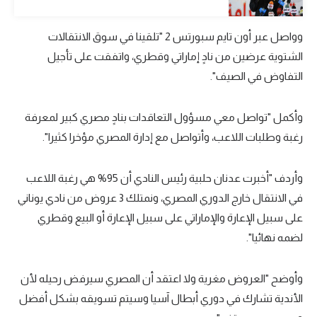
الوطن العربي
وواصل عبر أون تايم سبورتس 2 "تلقينا في سوق الانتقالات
في المونديال
الشتوية عرضين من نادٍ إماراتي وقطري، واتفقت على تأجيل
رياضة نسائية
التفاوض في الصيف".
آسيا
وأكمل "تواصل معي مسؤول التعاقدات بنادٍ مصري كبير لمعرفة
أمريكا
رغبة وطلبات اللاعب، وأتواصل مع إدارة المصري مؤخرا كثيرا".
ركن الألعاب
وأردف "أخبرت عدنان حلبية رئيس النادي أن 95% هي رغبة اللاعب
في الانتقال خارج الدوري المصري، ونمتلك 3 عروض من نادي يوناني
أقسام خاصة
على سبيل الإعارة والإماراتي على سبيل الإعارة أو البيع وقطري
Gamers
لضمه نهائيا".
ميركاتو
وأوضح "العروض مغرية ولا اعتقد أن المصري سيرفض رحيله لأن
تحقيق في الجول
الأندية تشارك في دوري أبطال آسيا وسيتم تسويقه بشكل أفضل
تقرير في الجول