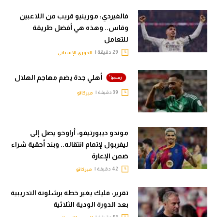
فالفيردي: مورينيو قريب من اللاعبين
وقاس.. وهذه هي أفضل طريقة
للتعامل
29 دقيقة |
الدوري الإسباني
أهلي جدة يضم مهاجم الهلال
39 دقيقة |
ميركاتو
موندو ديبورتيفو: أراوخو يصل إلى
ليفربول لإتمام انتقاله.. وبند أحقية شراء
ضمن الإعارة
42 دقيقة |
ميركاتو
تقرير: فليك يغير خطة برشلونة التدريبية
بعد الدورة الودية الثلاثية