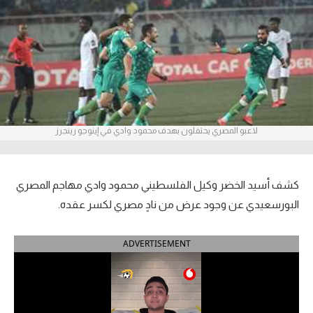
آراء حرة
ركن الألعاب
بطولات
أمريكا 2026
لاعبو المصري يحتفلون بهدف محمود وادي في إينوجو رينجرز
الدوري المصري
الدوري الإنجليزي الممتاز
كشف أسيد الخضر وكيل الفلسطيني محمود وادي مهاجم المصري
البورسعيدي عن وجود عرض من نادٍ مصري لكسر عقده.
الدوري الإسباني
ADVERTISEMENT
الدوري الإيطالي
الدوري الألماني
الدوري الفرنسي