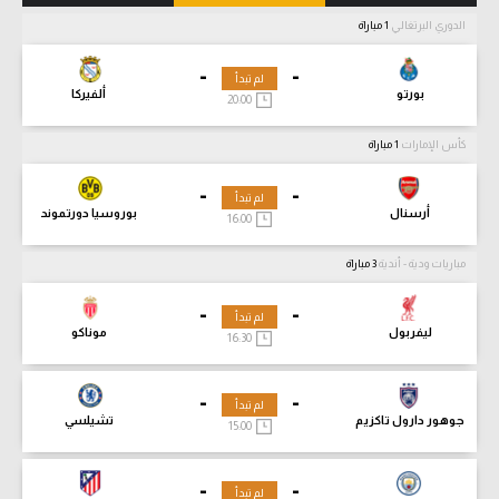
الدوري البرتغالي
1 مباراة
-
-
لم تبدأ
بورتو
ألفيركا
20:00
كأس الإمارات
1 مباراة
-
-
لم تبدأ
أرسنال
بوروسيا دورتموند
16:00
مباريات ودية - أندية
3 مباراة
-
-
لم تبدأ
ليفربول
موناكو
16:30
-
-
لم تبدأ
جوهور دارول تاكزيم
تشيلسي
15:00
-
-
لم تبدأ