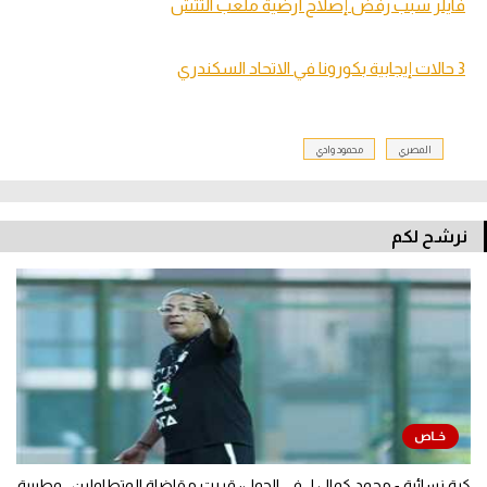
فايلر سبب رفض إصلاح أرضية ملعب التتش
3 حالات إيجابية بكورونا في الاتحاد السكندري
المصري
محمود وادي
نرشح لكم
كرة نسائية - محمد كمال لـ في الجول: قررت مقاضاة المتطاولين.. وطبيبة