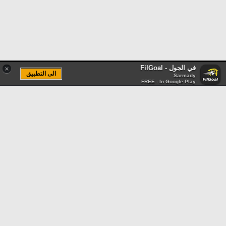
في الجول - FilGoal
×
الى التطبيق
Sarmady
FREE - In Google Play