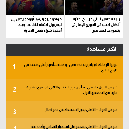
ربيعة ضمن ثلاثي مرشح لجائزة
موندو ديبورتيفو: أراوخو يصل إلى
أفضل لاعب في الدوري الإماراتي
ليفربول لإتمام انتقاله.. وبند
بتصويت الجماهير
أحقية شراء ضمن الإعارة
الأكثر مشاهدة
بيزيرا: الزمالك لم يلتزم بوعده معي.. وكنت سأصبح أغلى صفقة في
1
تاريخ النادي
خبر في الجول - الأهلي يبدأ من دور الـ 32.. والثلاثي المصري يشارك
2
قاريا من التمهيدي الأول
خبر في الجول – الأهلي يقرر الاستنغاء عن عمر كمال
3
خبر في الجول – الأهلي يستقر على استمرار الساعي وأحمد عيد