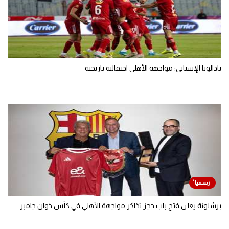
بادالونا الإسباني: مواجهة الأهلي احتفالية تاريخية
برشلونة يعلن فتح باب حجز تذاكر مواجهة الأهلي في كأس خوان جامبر