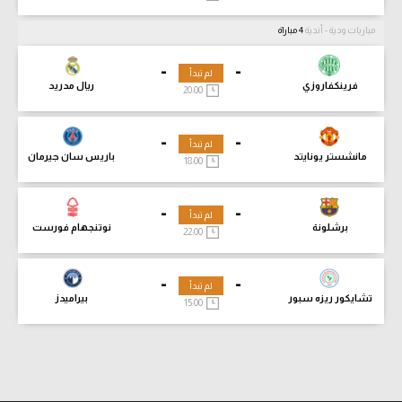
مباريات ودية - أندية
4 مباراة
-
-
لم تبدأ
فرينكفاروزي
ريال مدريد
20:00
-
-
لم تبدأ
مانشستر يونايتد
باريس سان جيرمان
18:00
-
-
لم تبدأ
برشلونة
نوتنجهام فورست
22:00
-
-
لم تبدأ
تشايكور ريزه سبور
بيراميدز
15:00