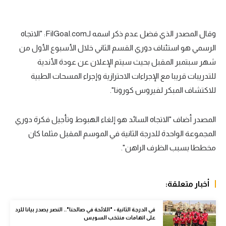
سعودي في الجول
وقال المصدر الذي فضل عدم ذكر اسمه لـFilGoal.com: "الاتجاه
الدوري الإنجليزي
الرسمي هو استئناف دوري القسم الثاني خلال الأسبوع الأول من
الدوري الإسباني
شهر سبتمبر المقبل بحيث سيتم الإعلان عن عودة الأندية
دوري أبطال أوروبا
للتدريبات قريبا مع الإجراءات الاحترازية وإجراء المسحات الطبية
للاكتشاف المبكر لفيروس كورونا".
القسم الثاني
رياضات أخرى
المصدر أضاف "الاتجاه السائد هو إلغاء الهبوط وتأجيل فكرة دوري
المجموعة الواحدة للدرجة الثانية في الموسم المقبل مثلما كان
أمم إفريقيا
مخططا بسبب الظرف الراهن".
كرة السلة الأمريكية
كرة سلة
أخبار متعلقة:
كرة يد
في الدرجة الثانية - "اللائحة في صالحنا".. النصر يصدر بيانا للرد
كرة طائرة
على اتهامات منتخب السويس