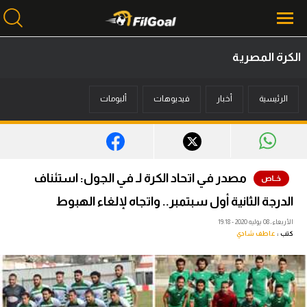
الكرة المصرية
محتوى إخباري
الرئيسية
أخبار
فيديوهات
ألبومات
الرئيسية
أخبار
مباريات
مصدر في اتحاد الكرة لـ في الجول: استئناف
ميركاتو
الدرجة الثانية أول سبتمبر.. واتجاه لإلغاء الهبوط
فانتازي في الجول
الأربعاء، 08 يوليه 2020 - 19:18
كتب :
عاطف شادي
مسابقة التوقعات
فيديوهات
عدسات