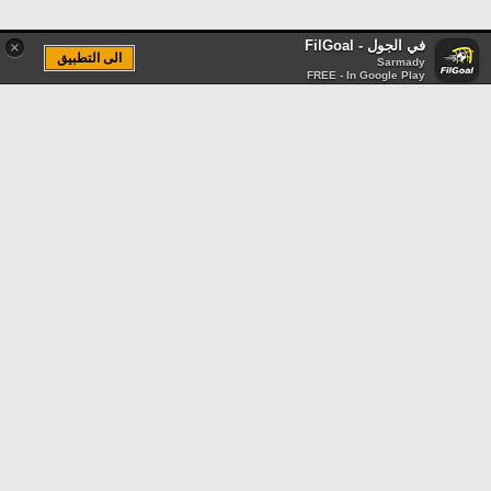
في الجول - FilGoal
×
الى التطبيق
Sarmady
FREE - In Google Play