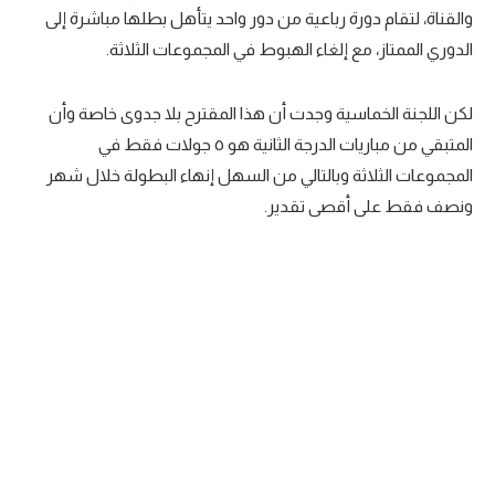
والقناة، لتقام دورة رباعية من دور واحد يتأهل بطلها مباشرة إلى
تحليل في الجول
الدوري الممتاز، مع إلغاء الهبوط في المجموعات الثلاثة.
حكايات في الجول
لكن اللجنة الخماسية وجدت أن هذا المقترح بلا جدوى خاصة وأن
كويز في الجول
المتبقي من مباريات الدرجة الثانية هو ٥ جولات فقط في
فيديو في الجول
المجموعات الثلاثة وبالتالي من السهل إنهاء البطولة خلال شهر
ونصف فقط على أقصى تقدير.