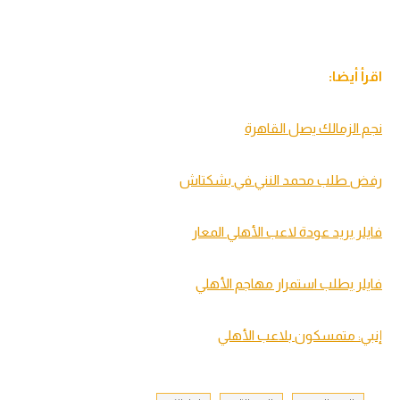
اقرأ أيضا:
نجم الزمالك يصل القاهرة
رفض طلب محمد النني في بشكتاش
فايلر يريد عودة لاعب الأهلي المعار
فايلر يطلب استمرار مهاجم الأهلي
إنبي: متمسكون بلاعب الأهلي