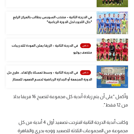
الوطن العربي
في الدرجة الثانية – منتخب السويس يطالب بالمركز الرابع
في المونديال
"حال اللجوء لحل الدورة الرباعية"
رياضة نسائية
آسيا
في الدرجة الثانية – الزرقا يعلن العودة للتدريبات
منتصف يوليو
أمريكا
ركن الألعاب
في الدرجة الثانية – وسط تمسك بالإلغاء.. طرح حل
الدورة المجمعة أو الجدارة الرياضية لحسم الصعود للممتاز
أقسام خاصة
Gamers
وأكمل "على أن يتم زيادة أندية كل مجموعة لتصبح 16 فريقا بدلا
من 12 فقط".
ميركاتو
تحقيق في الجول
وكانت أندية الدرجة الثانية اقترحت تصعيد أول 4 أندية من كل
مجموعة من المجموعات الثلاثة للصعيد ووجه بحري والقاهرة
تقرير في الجول