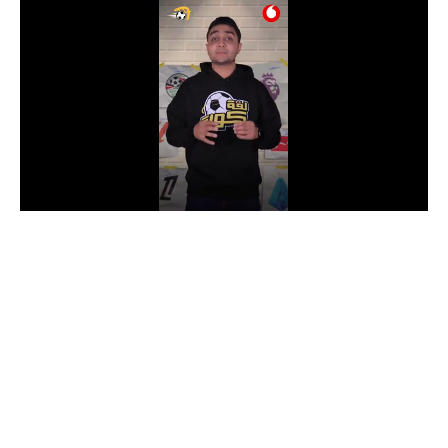
الدوري السعودي للمحترفين
دوري أبطال أوروبا
دوري أبطال إفريقيا
كل البطولات
أقسام
الكرة المصرية
الدوري المصري
الكرة الأوروبية
الكرة الإفريقية
منتخب مصر