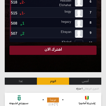
أمس
اليوم
غدا
الدوري البرتغالي
1 مباراة
-
-
لم تبدأ
إشتريلا أمادورا
سبورتنج لشبونة
22:30