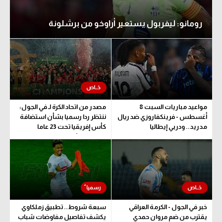
رومانو: ليفربول يستعير أراوخو من برشلونة
مواعيد مباريات السبت 8
مصدر من اتحاد الكرة لـ في الجول:
أغسطس - فرينكفاروزي ضد ريال
ننتظر ردا رسميا بشأن استضافة
مدريد.. ودربي إيطاليا
كأس إفريقيا تحت 23 عاما
المؤهلة للأولمبياد
خبر في الجول - الكرمة العراقي
سبعة شروط.. تطبيق زملكاوي
يقترب من ضم مروان حمدي
يكشف تفاصيل مفاوضات شباب