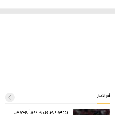
أخر الأخبار
رومانو: ليفربول يستعير أراوخو من