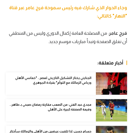
وجاء الحوار الذي شارك فيه رئيس سموحة فرج عامر عبر قناة
سعودي في الجول
"النهار" كالتالي:
الدوري الإنجليزي
الدوري الإسباني
فرج عامر
: من المصلحة العامة إكمال الدوري وليس من المنطقي
أن نغلق الصفحة ونبدأ مباريات موسم جديد.
دوري أبطال أوروبا
القسم الثاني
أخبار متعلقة:
رياضات أخرى
الجنايني يختار التشكيل التاريخي لمصر.. "خماسي الأهلي
أمم إفريقيا
ورباعي الزمالك مع التوأم" بقيادة الجوهري
كرة السلة الأمريكية
كرة سلة
مجدي عبد الغني: من الصعب مقارنة رمضان صبحي بـ طاهر..
وقيمة الصفقة كبيرة على الأهلي
كرة يد
كرة طائرة
حسام حسن: إذا تلقيت عرضين من الأهلي والزمالك سأختار