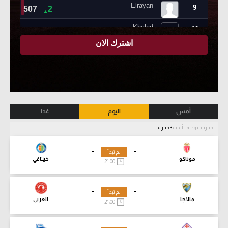
أمس
اليوم
غدا
مباريات ودية - أندية
3 مباراة
-
-
لم تبدأ
موناكو
خيتافي
21:00
-
-
لم تبدأ
مالاجا
العربي
21:00