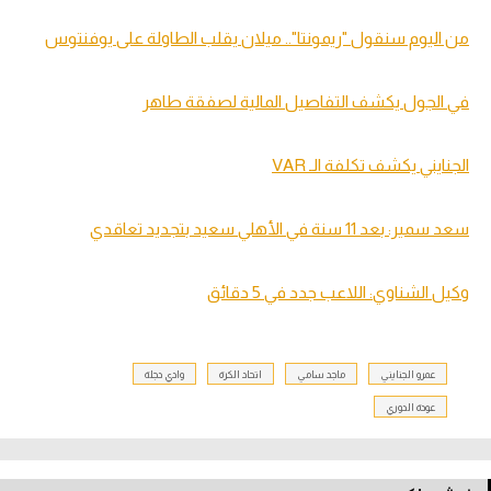
من اليوم سنقول "ريمونتا".. ميلان يقلب الطاولة على يوفنتوس
في الجول يكشف التفاصيل المالية لصفقة طاهر
الجنايني يكشف تكلفة الـ VAR
سعد سمير: بعد 11 سنة في الأهلي سعيد بتجديد تعاقدي
وكيل الشناوي: اللاعب جدد في 5 دقائق
عمرو الجنايني
ماجد سامي
اتحاد الكرة
وادي دجلة
عودة الدوري