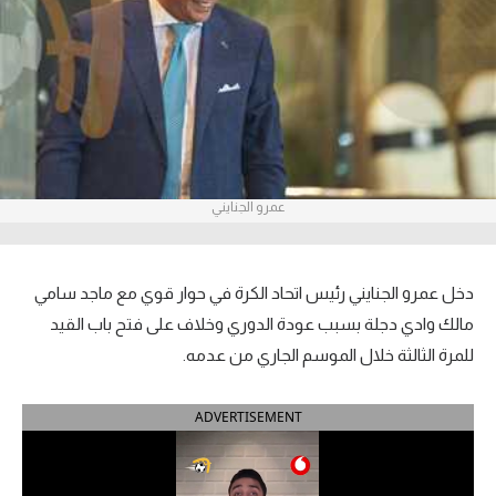
آراء حرة
ركن الألعاب
بطولات
أمريكا 2026
عمرو الجنايني
الدوري المصري
الدوري الإنجليزي الممتاز
دخل عمرو الجنايني رئيس اتحاد الكرة في حوار قوي مع ماجد سامي
مالك وادي دجلة بسبب عودة الدوري وخلاف على فتح باب القيد
الدوري الإسباني
للمرة الثالثة خلال الموسم الجاري من عدمه.
الدوري الإيطالي
ADVERTISEMENT
الدوري الألماني
الدوري الفرنسي