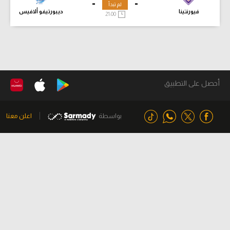
-
-
لم تبدأ
فيورنتينا
ديبورتيفو ألافيس
21:00
أحصل على التطبيق
بواسطة
اعلن معنا