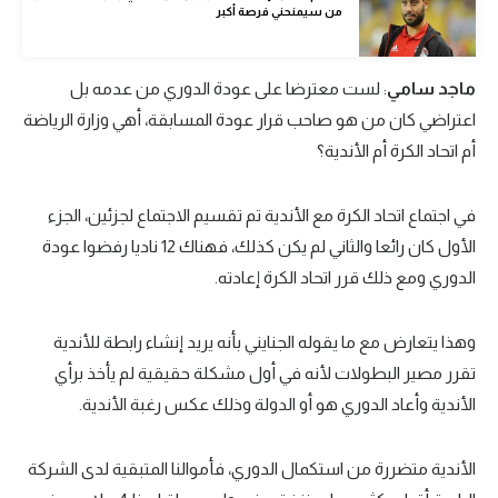
من سيمنحني فرصة أكبر
الوطن العربي
في المونديال
ماجد سامي
: لست معترضا على عودة الدوري من عدمه بل
رياضة نسائية
اعتراضي كان من هو صاحب قرار عودة المسابقة، أهي وزارة الرياضة
أم اتحاد الكرة أم الأندية؟
آسيا
أمريكا
في اجتماع اتحاد الكرة مع الأندية تم تقسيم الاجتماع لجزئين، الجزء
ركن الألعاب
الأول كان رائعا والثاني لم يكن كذلك، فهناك 12 ناديا رفضوا عودة
الدوري ومع ذلك قرر اتحاد الكرة إعادته.
أقسام خاصة
وهذا يتعارض مع ما يقوله الجنايني بأنه يريد إنشاء رابطة للأندية
Gamers
تقرر مصير البطولات لأنه في أول مشكلة حقيقية لم يأخذ برأي
ميركاتو
الأندية وأعاد الدوري هو أو الدولة وذلك عكس رغبة الأندية.
تحقيق في الجول
الأندية متضررة من استكمال الدوري، فأموالنا المتبقية لدى الشركة
تقرير في الجول