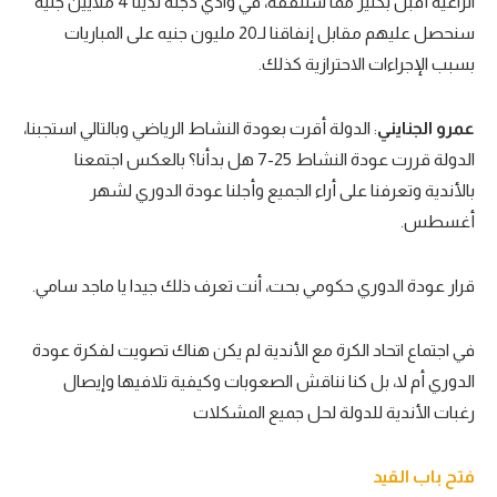
الراعية أقبل بكثير مما سننفقه، في وادي دجلة لدينا 4 ملايين جنيه
تحليل في الجول
سنحصل عليهم مقابل إنفاقنا لـ20 مليون جنيه على المباريات
بسبب الإجراءات الاحترازية كذلك.
حكايات في الجول
كويز في الجول
عمرو الجنايني
: الدولة أقرت بعودة النشاط الرياضي وبالتالي استجبنا،
الدولة قررت عودة النشاط 25-7 هل بدأنا؟ بالعكس اجتمعنا
فيديو في الجول
بالأندية وتعرفنا على أراء الجميع وأجلنا عودة الدوري لشهر
أغسطس.
قرار عودة الدوري حكومي بحت، أنت تعرف ذلك جيدا يا ماجد سامي.
في اجتماع اتحاد الكرة مع الأندية لم يكن هناك تصويت لفكرة عودة
الدوري أم لا، بل كنا نناقش الصعوبات وكيفية تلافيها وإيصال
رغبات الأندية للدولة لحل جميع المشكلات
فتح باب القيد