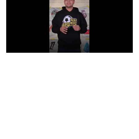
الدوري السعودي للمحترفين
دوري أبطال أوروبا
دوري أبطال إفريقيا
كل البطولات
أقسام
الكرة المصرية
الدوري المصري
الكرة الأوروبية
الكرة الإفريقية
منتخب مصر