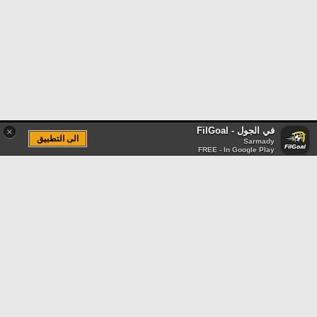
في الجول - FilGoal
×
الى التطبيق
Sarmady
FREE - In Google Play