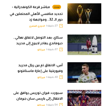
مباشر قرعة الكونفدرالية -
تحديد منافسي الأهلي المحتملين في
دور الـ 32.. ومواجهة زد
27 دقيقة |
الدوري المصري
سكاي: بعد التوصل لاتفاق نهائي..
ديوماندي يغادر لايبزج إلى مدريد
37 دقيقة |
ميركاتو
آس: الاتفاق تم بين ريال مدريد
وفيورنتينا على إعارة ماستانتونو
43 دقيقة |
ميركاتو
سبورت: فيران توريس يوافق على
الانتقال إلى باريس سان جيرمان
54 دقيقة |
ميركاتو