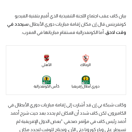
سعودي في الجول
بيان كاف عقب اجتماع اللجنة التنفيذية الذي أقيم بتقنية الفيديو
الدوري الإنجليزي
كونفرينس قال إن مكان إقامة مباريات دوري الأبطال
سيحدد في
الدوري الإسباني
وقت لاحق
، أما الكونفدرالية فستقام مبارياتها في المغرب.
دوري أبطال أوروبا
القسم الثاني
الزمالك
الأهلي
رياضات أخرى
أمم إفريقيا
دوري أبطال إفريقيا
كأس الكونفدرالية
كرة السلة الأمريكية
كرة سلة
وكانت شبكة بي إن قد أشارت إلى إقامة مباريات دوري الأبطال في
الكاميرون، لكن كاف شدد أن المكان لم يحدد بعد حيث شرح أحمد
كرة يد
أحمد رئيس كاف في مؤتمر صحفي: "بعض الدول الإفريقية لم
كرة طائرة
تسيطر على وباء كورونا حتى الآن، ونحتاج للوقت لنحدد مكان