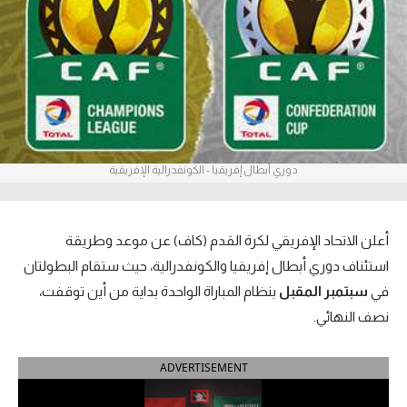
آراء حرة
ركن الألعاب
بطولات
أمريكا 2026
دوري أبطال إفريقيا - الكونفدرالية الإفريقية
الدوري المصري
الدوري الإنجليزي الممتاز
أعلن الاتحاد الإفريقي لكرة القدم (كاف) عن موعد وطريقة
استئناف دوري أبطال إفريقيا والكونفدرالية، حيث ستقام البطولتان
الدوري الإسباني
في
سبتمبر المقبل
بنظام المباراة الواحدة بداية من أين توقفت،
نصف النهائي.
الدوري الإيطالي
الدوري الألماني
ADVERTISEMENT
الدوري الفرنسي