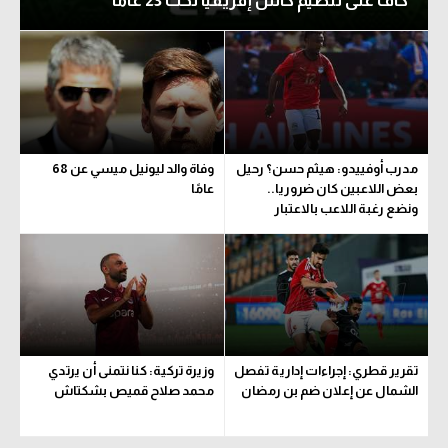
كاف على تنظيم كأس إفريقيا تحت 23 عاما
مدرب أوفييدو: هيثم حسن؟ رحيل
وفاة والد ليونيل ميسي عن 68
بعض اللاعبين كان ضروريا..
عامًا
ونضع رغبة اللاعب بالاعتبار
تقرير قطري: إجراءات إدارية تفصل
وزيرة تركية: كنا نتمنى أن يرتدي
الشمال عن إعلان ضم بن رمضان
محمد صلاح قميص بشكتاش