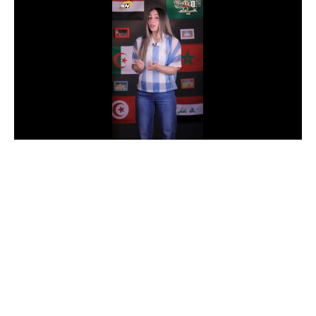
الدوري السعودي للمحترفين
دوري أبطال أوروبا
دوري أبطال إفريقيا
كل البطولات
أقسام
الكرة المصرية
الدوري المصري
الكرة الأوروبية
الكرة الإفريقية
منتخب مصر