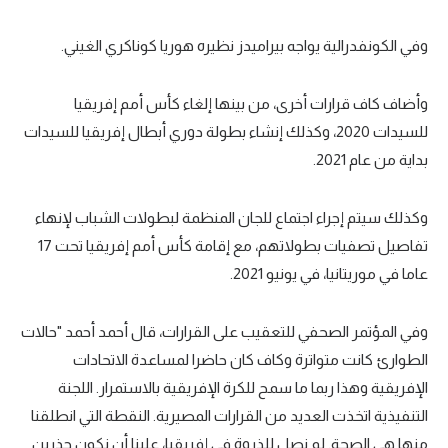
تحليل في الجول
وفي الكونفدرالية يواجه بيراميدز نظيره هوريا كوناكري الغيني.
حكايات في الجول
وأضاف كاف قرارات أخرى، من بينها إلغاء كأس أمم إفريقيا
كويز في الجول
للسيدات 2020، وكذلك إنشاء بطولة دوري أبطال إفريقيا للسيدات
فيديو في الجول
بداية من عام 2021.
وكذلك سيتم إجراء اجتماع للجان المنظمة لبطولات الشباب لإنهاء
تفاصيل تصفيات بطولاتهم، مع إقامة كأس أمم إفريقيا تحت 17
عاما في موريتانيا، في يونيو 2021.
وفي المؤتمر الصحفي للتعقيب على القرارات، قال أحمد أحمد "حالات
الطوارئ كانت متواترة وكاف كان حاضرا لمساعدة الاتحادات
الإفريقية وهذا ربما ما سمح للكرة الإفريقية بالاستمرار. اللجنة
التنفيذية اتخذت العديد من القرارات المصيرية. النقطة التي انطلقنا
منها هي الصحة. لم نصل للذروة في إفريقيا، علينا أن نكون حذرين