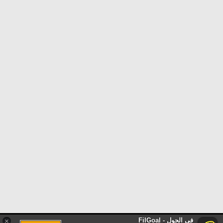
في الجول - FilGoal
×