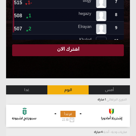
أمس
اليوم
غدا
الدوري البرتغالي
1 مباراة
-
-
لم تبدأ
إشتريلا أمادورا
سبورتنج لشبونة
22:30
مباريات ودية - أندية
4 مباراة