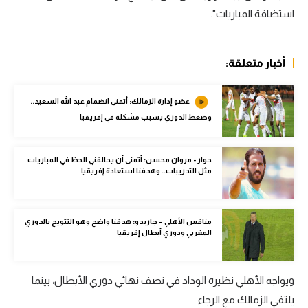
استضافة المباريات".
الوطن العربي
في المونديال
أخبار متعلقة:
رياضة نسائية
آسيا
عضو إدارة الزمالك: أتمنى انضمام عبد الله السعيد..
وضغط الدوري يسبب مشكلة في إفريقيا
أمريكا
ركن الألعاب
حوار - مروان محسن: أتمنى أن يحالفني الحظ في المباريات
مثل التدريبات.. وهدفنا استعادة إفريقيا
أقسام خاصة
Gamers
منافس الأهلي – جاريدو: هدفنا واضح وهو التتويج بالدوري
المغربي ودوري أبطال إفريقيا
ميركاتو
تحقيق في الجول
ويواجه الأهلي نظيره الوداد في نصف نهائي دوري الأبطال، بينما
يلتقي الزمالك مع الرجاء.
تقرير في الجول