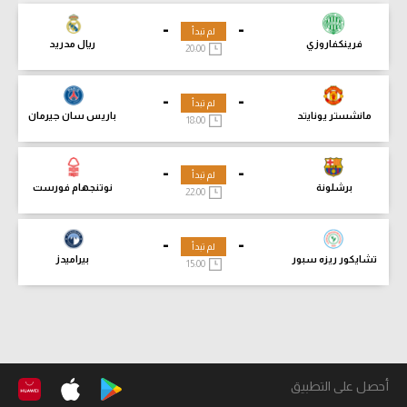
-
-
لم تبدأ
فرينكفاروزي
ريال مدريد
20:00
-
-
لم تبدأ
مانشستر يونايتد
باريس سان جيرمان
18:00
-
-
لم تبدأ
برشلونة
نوتنجهام فورست
22:00
-
-
لم تبدأ
تشايكور ريزه سبور
بيراميدز
15:00
أحصل على التطبيق