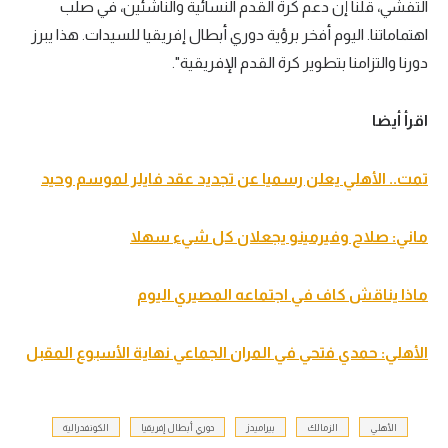
التفشي، قلنا إن دعم كرة القدم النسائية والناشئين، في صلب
اهتماماتنا. اليوم أفخر برؤية دوري أبطال إفريقيا للسيدات. هذا يبرز
دورنا والتزامنا بتطوير كرة القدم الإفريقية".
اقرأ أيضا
تمت.. الأهلي يعلن رسميا عن تجديد عقد فايلر لموسم وحيد
ماني: صلاح وفيرمينو يجعلان كل شيء سهلا
ماذا يناقش كاف في اجتماعه المصيري اليوم
الأهلي: حمدي فتحي في المران الجماعي نهاية الأسبوع المقبل
الأهلي
الزمالك
بيراميدز
دوري أبطال إفريقيا
الكونفدرالية