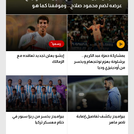
عرضه لضم محمود صلاح.. وموقفنا كما هو
بمشاركة حمزة عبد الكريم..
إيشو يعلن تجديد تعاقده مع
برشلونة يهزم نوتنجهام ويخسر
الزمالك
من أودينيزي وديا
بيراميدز يكشف تفاصيل إصابة
بيراميدز يخسر من ريزا سبور في
ناصر ماهر
ختام معسكر تركيا