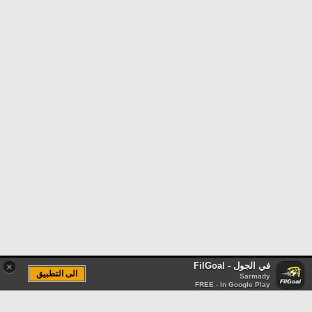
في الجول - FilGoal
×
الى التطبيق
Sarmady
FREE - In Google Play