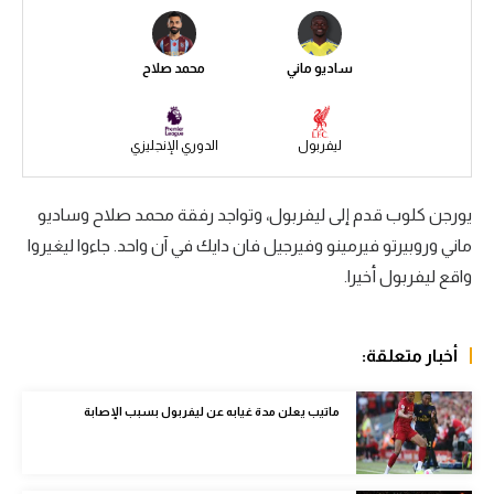
سعودي في الجول
ساديو ماني
محمد صلاح
الدوري الإنجليزي
الدوري الإسباني
ليفربول
الدوري الإنجليزي
دوري أبطال أوروبا
القسم الثاني
يورجن كلوب قدم إلى ليفربول، وتواجد رفقة محمد صلاح وساديو
ماني وروبيرتو فيرمينو وفيرجيل فان دايك في آن واحد. جاءوا ليغيروا
رياضات أخرى
واقع ليفربول أخيرا.
أمم إفريقيا
كرة السلة الأمريكية
أخبار متعلقة:
كرة سلة
ماتيب يعلن مدة غيابه عن ليفربول بسبب الإصابة
كرة يد
كرة طائرة