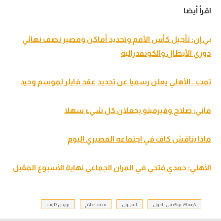
اقرأ أيضا
بي إن: تأجيل كأس الأمم وتحديد أماكن ومصير نصف نهائي
دوري الأبطال والكونفدرالية
تمت.. الأهلي يعلن رسميا عن تجديد عقد فايلر لموسم وحيد
ماني: صلاح وفيرمينو يجعلان كل شيء سهلا
ماذا يناقش كاف في اجتماعه المصيري اليوم
الأهلي: حمدي فتحي في المران الجماعي نهاية الأسبوع المقبل
كوميك بوك في الجول
ليفربول
محمد صلاح
يورجن كلوب