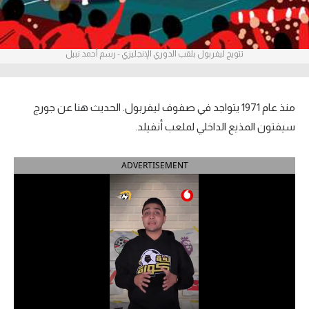
آراء حرة
ركن الألعاب
تتويج ليفربول بلقب الدوري الإنجليزي - رسم أحمد نبيل
بطولات
منذ عام 1971 يتواجد في صفوف ليفربول. الحديث هنا عن جورج
أمريكا 2026
سيفتون المذيع الداخلي لملعب أنفيلد.
الدوري المصري
ADVERTISEMENT
الدوري الإنجليزي الممتاز
الدوري الإسباني
الدوري الإيطالي
الدوري الألماني
الدوري الفرنسي