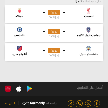
مباريات ودية - أندية
3 مباراة
-
-
لم تبدأ
ليفربول
موناكو
16:30
-
-
لم تبدأ
جوهور دارول تاكزيم
تشيلسي
15:00
-
-
لم تبدأ
مانشستر سيتي
أتلتيكو مدريد
14:00
أحصل على التطبيق
بواسطة
اعلن معنا