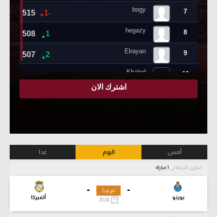
أمس
اليوم
غدا
الدوري البرتغالي
1 مباراة
-
-
لم تبدأ
بورتو
ألفيركا
20:00