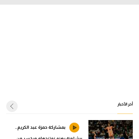
أخر الأخبار
بمشاركة حمزة عبد الكريم..
برشلونة يهزم نوتنجهام ويخسر من