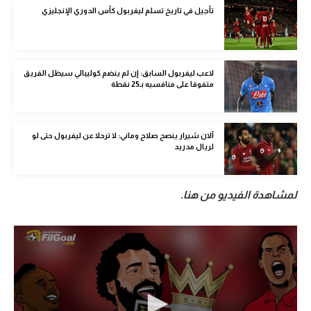
تأجيل في تاريخ تسلم ليفربول كأس الدوري الإنجليزي
الوطن العربي
في المونديال
رياضة نسائية
لاعب ليفربول السابق: إن لم ينضم كوليبالي سيظل الفريق
متفوقا على منافسيه بـ25 نقطة
آسيا
أمريكا
آلان شيرار ينصح صلاح وماني: لا ترحلا عن ليفربول حتى لو
لريال مدريد
ركن الألعاب
لمشاهدة الفيديو من هنا.
أقسام خاصة
Gamers
ميركاتو
تحقيق في الجول
تقرير في الجول