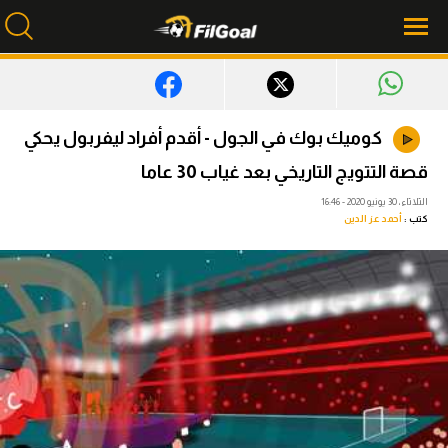
محتوى إخباري
كوميك بوك في الجول - أقدم أفراد ليفربول يحكي
الرئيسية
قصة التتويج التاريخي بعد غياب 30 عاما
أخبار
الثلاثاء، 30 يونيو 2020 - 16:46
كتب :
أحمد عز الدين
مباريات
ميركاتو
فانتازي في الجول
مسابقة التوقعات
فيديوهات
عدسات