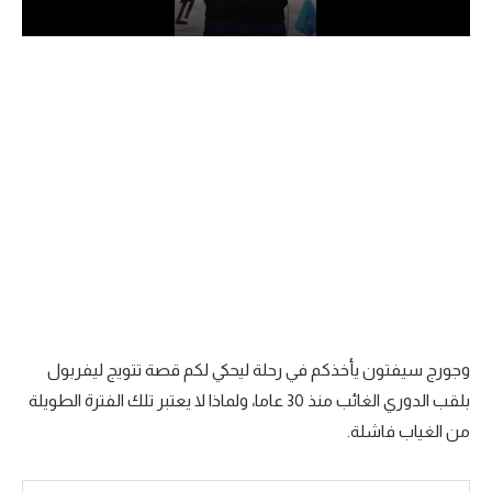
الدوري السعودي للمحترفين
دوري أبطال أوروبا
دوري أبطال إفريقيا
كل البطولات
أقسام
الكرة المصرية
الدوري المصري
وجورج سيفتون يأخذكم في رحلة ليحكي لكم قصة تتويج ليفربول
الكرة الأوروبية
بلقب الدوري الغائب منذ 30 عاما، ولماذا لا يعتبر تلك الفترة الطويلة
من الغياب فاشلة.
الكرة الإفريقية
منتخب مصر