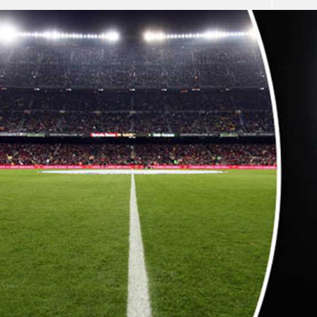
آسيا
دوري أبطال أوروبا
لسعودي للمحترفين
أمريكا
القسم الثاني
ل أوروبا
ركن الألعاب
رياضات أخرى
ل إفريقيا