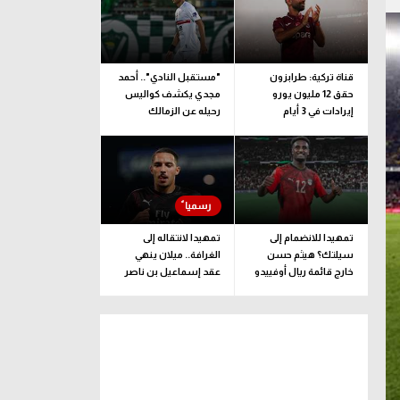
قناة تركية: طرابزون
"مستقبل النادي".. أحمد
حقق 12 مليون يورو
مجدي يكشف كواليس
إيرادات في 3 أيام
رحيله عن الزمالك
تمهيدا للانضمام إلى
تمهيدا لانتقاله إلى
سيلتك؟ هيثم حسن
الغرافة.. ميلان ينهي
خارج قائمة ريال أوفييدو
عقد إسماعيل بن ناصر
لمواجهة لوهافر