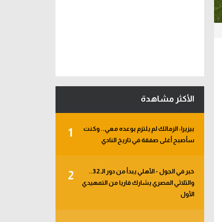
الأكثر مشاهدة
بيزيرا: الزمالك لم يلتزم بوعده معي.. وكنت
1
سأصبح أغلى صفقة في تاريخ النادي
خبر في الجول - الأهلي يبدأ من دور الـ 32..
2
والثلاثي المصري يشارك قاريا من التمهيدي
الأول