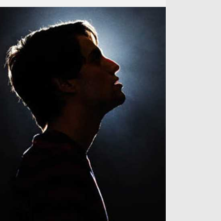
آراء حرة
الدوري ا
ركن الألعاب
دوري أبطا
دوري أبطا
كل البطولات