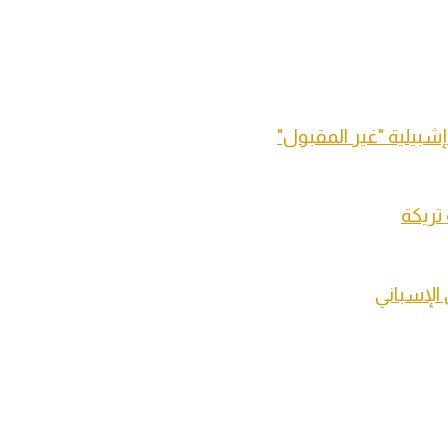
شبيلية "غير المقبول"
تريكة
الإسباني