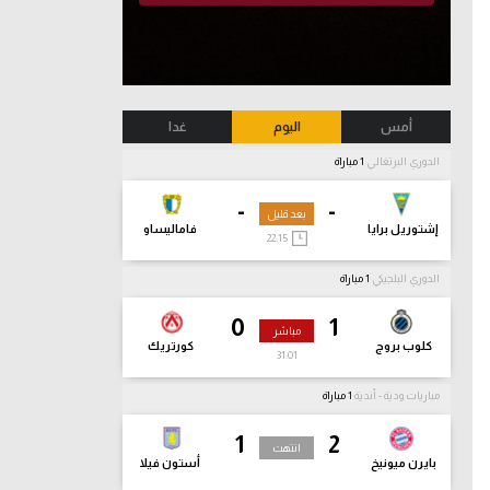
أمس
اليوم
غدا
الدوري البرتغالي
1 مباراة
-
-
بعد قليل
إشتوريل برايا
فاماليساو
22:15
الدوري البلجيكي
1 مباراة
0
1
مباشر
كلوب بروج
كورتريك
31:02
مباريات ودية - أندية
1 مباراة
1
2
انتهت
بايرن ميونيخ
أستون فيلا