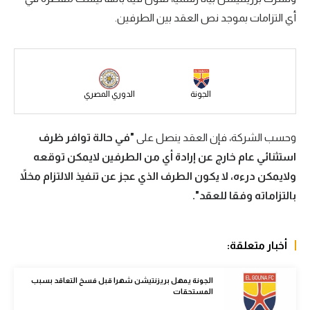
أي التزامات بموجد نص العقد بين الطرفين.
سعودي في الجول
الدوري الإنجليزي
الدوري الإسباني
الجونة
الدوري المصري
دوري أبطال أوروبا
القسم الثاني
وحسب الشركة، فإن العقد ينصل على
"في حالة توافر ظرف
استثنائي عام خارج عن إرادة أي من الطرفين لايمكن توقعه
رياضات أخرى
ولايمكن درءه، لا يكون الطرف الذي عجز عن تنفيذ الالتزام مخلاً
أمم إفريقيا
بالتزاماته وفقا للعقد".
كرة السلة الأمريكية
كرة سلة
أخبار متعلقة:
كرة يد
الجونة يمهل بريزنتيشن شهرا قبل فسخ التعاقد بسبب
المستحقات
كرة طائرة