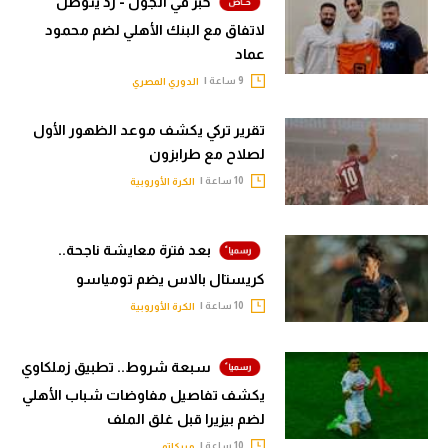
خبر في الجول - زد يتوصل
لاتفاق مع البنك الأهلي لضم محمود
عماد
9 ساعة |
الدوري المصري
تقرير تركي يكشف موعد الظهور الأول
لصلاح مع طرابزون
10 ساعة |
الكرة الأوروبية
بعد فترة معايشة ناجحة..
كريستال بالاس يضم تومياسو
10 ساعة |
الكرة الأوروبية
سبعة شروط.. تطبيق زملكاوي
يكشف تفاصيل مفاوضات شباب الأهلي
لضم بيزيرا قبل غلق الملف
10 ساعة |
ميركاتو