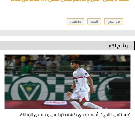
في الدوري
الجونة
برزنتيشن
نرشح لكم
"مستقبل النادي".. أحمد مجدي يكشف كواليس رحيله عن الزمالك