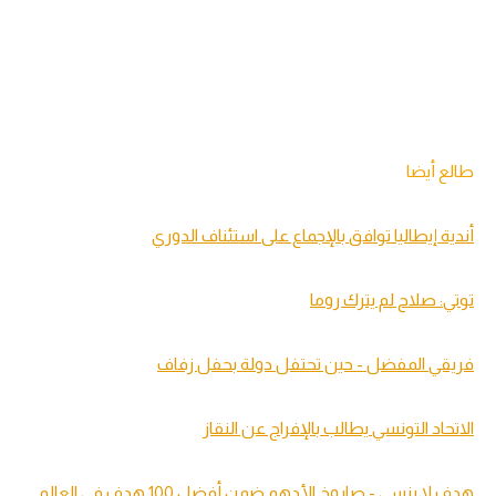
طالع أيضا
أندية إيطاليا توافق بالإجماع على استئناف الدوري
توتي: صلاح لم يترك روما
فريقي المفضل - حين تحتفل دولة بحفل زفاف
الاتحاد التونسي يطالب بالإفراج عن النقاز
هدف لا ينسى - صاروخ الأدهم ضمن أفضل 100 هدف في العالم