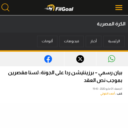
الكرة المصرية
محتوى إخباري
الرئيسية
أخبار
فيديوهات
ألبومات
الرئيسية
أخبار
مباريات
بيان رسمي – برزينتيشن ردا على الجونة: لسنا مقصرين
ميركاتو
بموجب نص العقد
الجمعة، 01 مايو 2020 - 19:43
فانتازي في الجول
كتب :
أحمد الخولي
مسابقة التوقعات
فيديوهات
عدسات