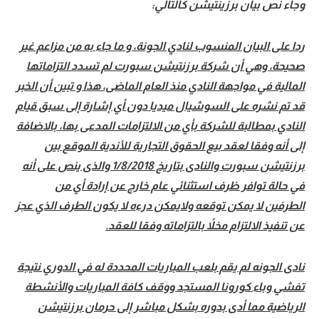
وجاء نص بيان برزينتيشن كالتالي:
تحليل في الجول
ردا على البيان المنسوب لنادي الجونة، و ما جاء به من مزاعم غير
حكايات في الجول
صحيحة، وهي أن شركة برزنتيشن سبورت لم تسدد التزاماتها
كويز في الجول
المالية في مواجهة النادي منذ العام الماضى، هذا و تبين أن الخبر
قد تم نشره على السوشيال ميديا دون أي إشارة إلى سبق قيام
فيديو في الجول
النادي بمطالبة للشركة بأي من الالتزامات المدعى بها، بالاضافة
إلى أنه وفقا لعقد بيع الحقوق التجارية للأندية الموقع بين
برزنتيشن سبورت والنادى بتاريخ 1/8/2018 والذى ينص على أنه
في حالة توافر ظرف استثنائي عام خارج عن إرادة أي من
الطرفين لا يمكن توقعه ولايمكن درءه لا يكون الطرف الذي عجز
عن تنفيذ الالتزام مخلاً بالتزاماته وفقا للعقد
.
نادى الجونه لم يقم بلعب المباريات المحددة له في الدوري نتيجة
تفشي وباء كورونا المستجد ووقف كافة المباريات والأنشطة
الرياضية مما أدى بدوره بشكل مباشر إلى حرمان برزنتيشن