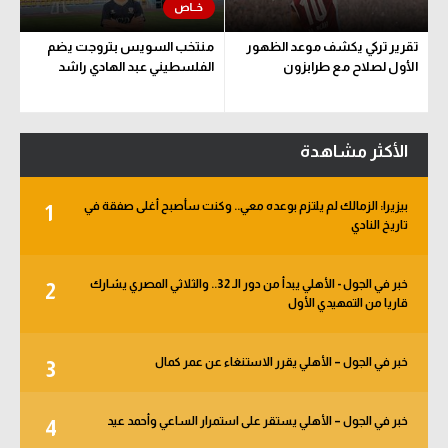
تقرير تركي يكشف موعد الظهور
منتخب السويس بتروجت يضم
الأول لصلاح مع طرابزون
الفلسطيني عبد الهادي راشد
الأكثر مشاهدة
بيزيرا: الزمالك لم يلتزم بوعده معي.. وكنت سأصبح أغلى صفقة في
1
تاريخ النادي
خبر في الجول - الأهلي يبدأ من دور الـ 32.. والثلاثي المصري يشارك
2
قاريا من التمهيدي الأول
خبر في الجول – الأهلي يقرر الاستنغاء عن عمر كمال
3
خبر في الجول – الأهلي يستقر على استمرار الساعي وأحمد عيد
4