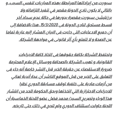
سبورت من إيراداتها المرتبطة بهذه المباريات لنفس السبب، و
بالتالي لا يكون نادي الجونة مقصر في تنفيذ التزاماته ولا
برزنتيشن سبورت مقصرة بدورها في حالة عدم سداد آخر
قسط مستحق لنادى الجونة فى 15/3/2020، هذا بالاضافة إلى
أن جميع الادعاءات التى جاءت فى البيان المشار إليه عارية تماما
عن الصحة و لا تتمتع بأي أثر قانونى في مواجهة الشركة.
وتحتفظ الشركة بكافة حقوقها فى اتخاذ كافة الاجراءات
القانونية، و تهيب الشركة بالصحافة ووسائل الإعلام المحترمة
ضرورة الاستقصاء عن حقيقة الخبر قبل النشر خاصة أنه جاء فى
التعليق على الخبر من قبل الموقع الناشر أن عدة أندية تعاني
من أزمات مادية على خلفية توقف مسابقة الدوري نظرا
للاجراءات الاحترازية التي اتخذتها وبحق الحكومة للحد من انتشار
هذا الوباء وتصريح السيد/ محمد فضل عضو اللجنة الخماسية أن
اللجنة حاولت استئناف الدوري ولم تنجح في ذلك حتى تاريخه.