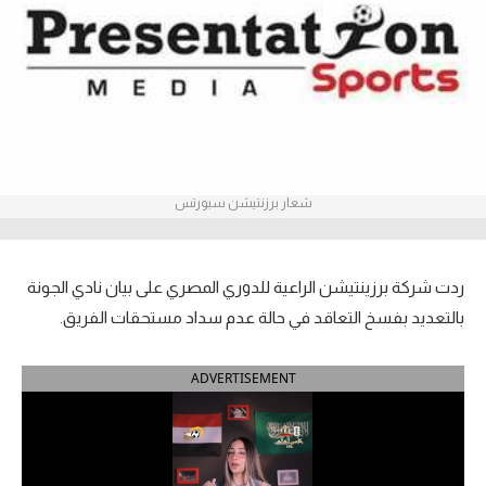
آراء حرة
ركن الألعاب
بطولات
أمريكا 2026
شعار برزنتيشن سبورتس
الدوري المصري
الدوري الإنجليزي الممتاز
ردت شركة برزينتيشن الراعية للدوري المصري على بيان نادي الجونة
بالتعديد بفسخ التعاقد في حالة عدم سداد مستحقات الفريق.
الدوري الإسباني
ADVERTISEMENT
الدوري الإيطالي
الدوري الألماني
الدوري الفرنسي