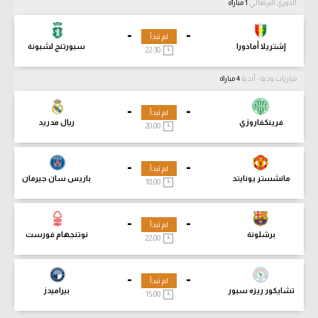
الدوري البرتغالي
1 مباراة
-
-
لم تبدأ
إشتريلا أمادورا
سبورتنج لشبونة
22:30
مباريات ودية - أندية
4 مباراة
-
-
لم تبدأ
فرينكفاروزي
ريال مدريد
20:00
-
-
لم تبدأ
مانشستر يونايتد
باريس سان جيرمان
18:00
-
-
لم تبدأ
برشلونة
نوتنجهام فورست
22:00
-
-
لم تبدأ
تشايكور ريزه سبور
بيراميدز
15:00