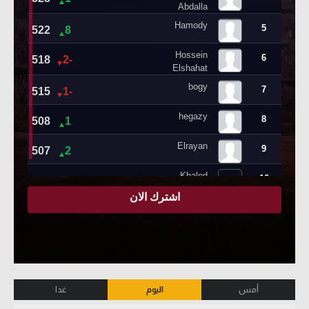
أمس
اليوم
غدا