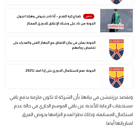
الوطن العربي
صُناع كرة القدم – أنا نادر شوقي وهكذا تحول
في المونديال
الجونة من ناد على وشك الإغلاق للدوري الممتاز
رياضة نسائية
الجونة يعلن في بيان الاتفاق مع الجهاز الفني والمدراء على
آسيا
تخفيض رواتبهم
أمريكا
ركن الألعاب
الجونة: نعم لاستكمال الدوري حتى إذا امتد لـ2021
أقسام خاصة
وتقصد برزنتيشن في بيانها، بأن الشركة لا تكون ملزمة بدفع باقي
Gamers
مستحقات الرعاية للأندية عن باقي الموسم الجاري في حالة عدم
ميركاتو
استكمال المسابقة، وذلك نظرا لعدم التزامها بخوض الفرق
لمبارياتها أيضا.
تحقيق في الجول
تقرير في الجول