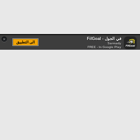
في الجول - FilGoal
×
الى التطبيق
Sarmady
FREE - In Google Play