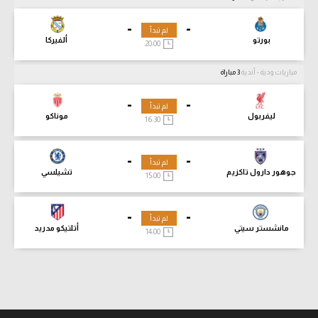
-
-
لم تبدأ
بورتو
ألفيركا
20:00
مباريات ودية - أندية
3 مباراة
-
-
لم تبدأ
ليفربول
موناكو
16:30
-
-
لم تبدأ
جوهور دارول تاكزيم
تشيلسي
15:00
-
-
لم تبدأ
مانشستر سيتي
أتلتيكو مدريد
14:00