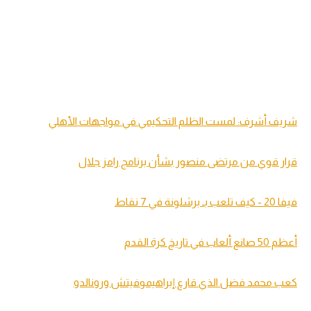
شريف أشرف: لمست الظلم التحكيمي في مواجهات الأهلي
قرار قوي من مرتضى منصور بشأن برنامج رامز جلال
فيفا 20 - كيف تلعب بـ برشلونة في 7 نقاط
أعظم 50 صانع ألعاب في تاريخ كرة القدم
كعب محمد فضل الذي قارع إبراهيموفيتش ورونالدو