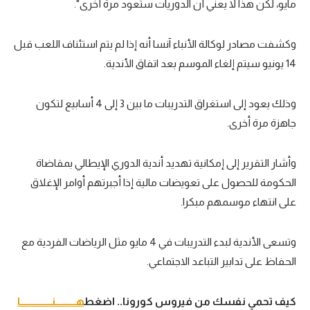
مايو، لكن هذا لا يعني أن الدوريات ستعود مرة أخرى".
تحليل في الجول
وكشفت مصادر لوكالة الأنباء آنسا أنه إذا لم يتم استئناف اللعب قبل
حكايات في الجول
14 يونيو سيتم إلغاء الموسم بعد اتفاق الأندية.
كويز في الجول
فيديو في الجول
وذلك يعود إلى استغراق التدريبات ما بين 3 إلى 4 أسابيع لتكون
جاهزة مرة أخرى.
وأشار التقرير إلى إمكانية تهديد أندية الدوري الإيطالي بمقاضاة
الحكومة للحصول على تعويضات مالية إذا أجبرتهم أوامر الإغلاق
على انتهاء موسمهم مبكرا.
وتسعى الأندية لبدء التدريبات في 4 مايو مثل الرياضات الفردية مع
الحفاظ على تدابير التباعد الاجتماعي.
كيف تحمي نفسك من فيروس كورونا.. اضغط
هــــــــــنـــــــــــــــا