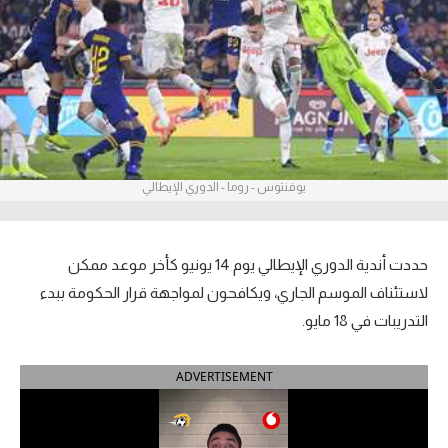
آراء حرة
ركن الألعاب
بطولات
أمريكا 2026
يوفنتوس - روما - الدوري الإيطالي
الدوري المصري
الدوري الإنجليزي الممتاز
حددت أندية الدوري الإيطالي يوم 14 يونيو كأخر موعد ممكن
لاستئناف الموسم الجاري، ويكافحون لمواجهة قرار الحكومة ببدء
الدوري الإسباني
التدريبات في 18 مايو.
الدوري الإيطالي
ADVERTISEMENT
الدوري الألماني
الدوري الفرنسي