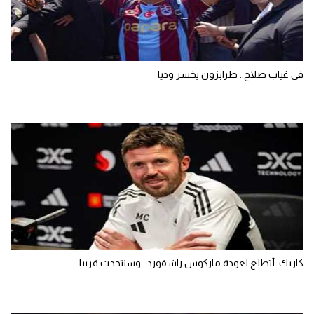
في غياب صلاح.. طرابزون يخسر وديا
كاريك: أتطلع لعودة ماركوس راشفورد.. وسنتحدث قريبا