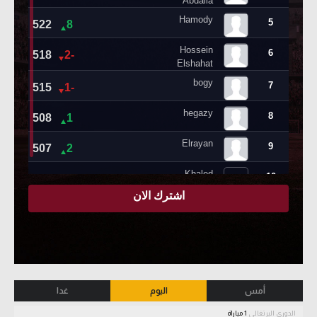
أمس
اليوم
غدا
الدوري البرتغالي
1 مباراة