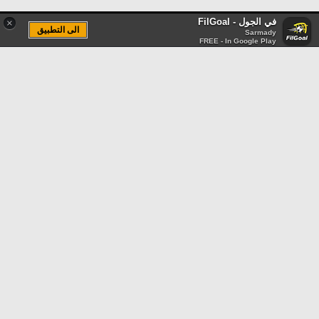
في الجول - FilGoal
×
الى التطبيق
Sarmady
FREE - In Google Play