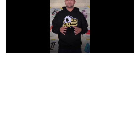
الدوري السعودي للمحترفين
دوري أبطال أوروبا
دوري أبطال إفريقيا
كل البطولات
أقسام
الكرة المصرية
الدوري المصري
الكرة الأوروبية
الكرة الإفريقية
منتخب مصر