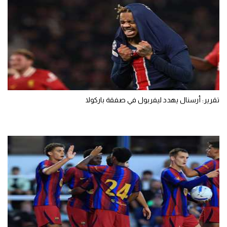
تقرير: أرسنال يهدد ليفربول في صفقة باركولا