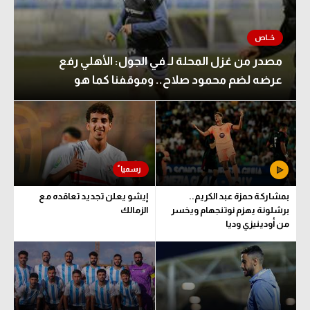
مصدر من غزل المحلة لـ في الجول: الأهلي رفع
عرضه لضم محمود صلاح.. وموقفنا كما هو
بمشاركة حمزة عبد الكريم..
إيشو يعلن تجديد تعاقده مع
برشلونة يهزم نوتنجهام ويخسر
الزمالك
من أودينيزي وديا