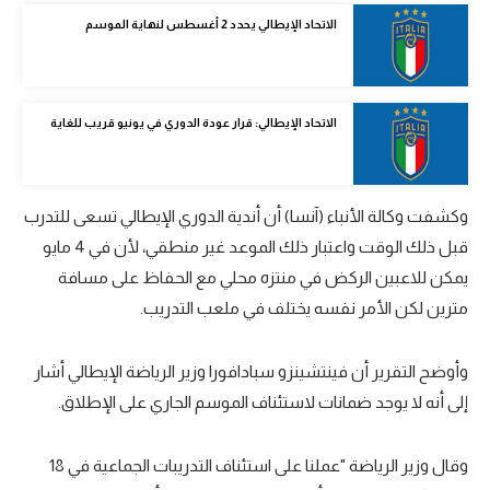
الوطن العربي
الاتحاد الإيطالي يحدد 2 أغسطس لنهاية الموسم
في المونديال
رياضة نسائية
الاتحاد الإيطالي: قرار عودة الدوري في يونيو قريب للغاية
آسيا
أمريكا
وكشفت وكالة الأنباء (آنسا) أن أندية الدوري الإيطالي تسعى للتدرب
ركن الألعاب
قبل ذلك الوقت واعتبار ذلك الموعد غير منطقي، لأن في 4 مايو
يمكن للاعبين الركض في منتزه محلي مع الحفاظ على مسافة
مترين لكن الأمر نفسه يختلف في ملعب التدريب.
أقسام خاصة
Gamers
وأوضح التقرير أن فينتشينزو سبادافورا وزير الرياضة الإيطالي أشار
ميركاتو
إلى أنه لا يوجد ضمانات لاستئناف الموسم الجاري على الإطلاق.
تحقيق في الجول
وقال وزير الرياضة "عملنا على استئناف التدريبات الجماعية في 18
تقرير في الجول