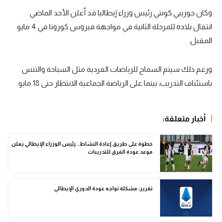
وكان جوزيبي كونتي رئيس وزراء إيطاليا قد أعلن الأحد الماضي
سعودي في الجول
انتقال بلاده للمرحلة الثانية في مواجهة فيروس كورونا في 4 مايو
الدوري الإنجليزي
المقبل.
الدوري الإسباني
ورغم ذلك سيتم السماح للرياضات الفردية مثل السباحة والتنس
دوري أبطال أوروبا
باستئناف التدريب، بينما على الرياضة الجماعية الانتظار حتى 18 مايو.
القسم الثاني
رياضات أخرى
أخبار متعلقة:
أمم إفريقيا
خطوة على طريق إعادة النشاط.. رئيس الوزراء الإيطالي يعلن
كرة السلة الأمريكية
موعد عودة الفرق للتدريبات
كرة سلة
تقرير: مشكلة تواجه عودة الدوري الإيطالي
كرة يد
كرة طائرة