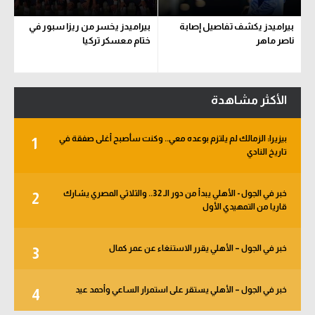
بيراميدز يكشف تفاصيل إصابة
بيراميدز يخسر من ريزا سبور في
ناصر ماهر
ختام معسكر تركيا
الأكثر مشاهدة
بيزيرا: الزمالك لم يلتزم بوعده معي.. وكنت سأصبح أغلى صفقة في
1
تاريخ النادي
خبر في الجول - الأهلي يبدأ من دور الـ 32.. والثلاثي المصري يشارك
2
قاريا من التمهيدي الأول
خبر في الجول – الأهلي يقرر الاستنغاء عن عمر كمال
3
خبر في الجول – الأهلي يستقر على استمرار الساعي وأحمد عيد
4