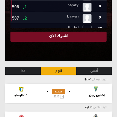
أمس
اليوم
غدا
الدوري البرتغالي
1 مباراة
-
-
لم تبدأ
إشتوريل برايا
فاماليساو
22:15
الدوري البلجيكي
1 مباراة