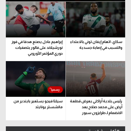
سكاي: اتهام إيفان توني بالاعتداء
إبراهيم عادل يصنع هدفا في فوز
والتسبب في إصابة جسدية
نورشيلاند على فالور بتصفيات
دوري المؤتمر الأوروبي
رئيس بلدية أراكلي يعرض قطعة
سيلتا فيجو يستعير بايندير من
أرض على محمد صلاح بعد
مانشستر يونايتد
الانضمام لـ طرابزون سبور