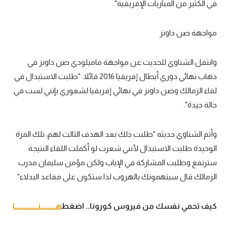
في الكثير من المباريات الإفريقية".
تحليل في الجول
مواجهة صن داونز
حكايات في الجول
كويز في الجول
وانتقل الشناوي للحديث عن مواجهة ماميلودي صن داونز في
فيديو في الجول
ذهاب نهائي دوري أبطال إفريقيا 2016 قائلا: "طلبت الاستبدال في
لقاء الزمالك وصن داونز في نهائي إفريقيا لشعوري بإنني لست في
حالة جيدة".
وأتم الشناوي حديثه "طلبت ذلك بعد الهدف الثالث لهم، تلك المرة
الوحيدة طلبت الاستبدال لأنني شعرت لو أكملت اللقاء النتيجة
سترتفع وطلبت المشاركة في الإياب ولكن مؤمن سليمان مدرب
الزمالك قال سيتهمونك بالهروب لذا ستكون على مقاعد البدلاء".
كيف تحمي نفسك من فيروس كورونا.. اضغط
هــــــــــنـــــــــــــــا