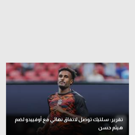
تقرير: سلتيك توصل لاتفاق نهائي مع أوفييدو لضم
هيثم حسن