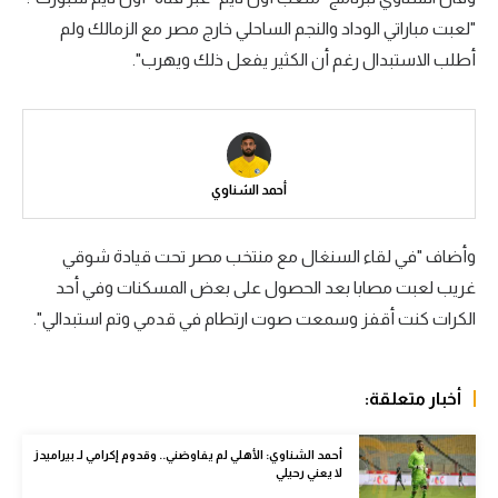
"لعبت مباراتي الوداد والنجم الساحلي خارج مصر مع الزمالك ولم
سعودي في الجول
أطلب الاستبدال رغم أن الكثير يفعل ذلك ويهرب".
الدوري الإنجليزي
الدوري الإسباني
دوري أبطال أوروبا
أحمد الشناوي
القسم الثاني
رياضات أخرى
وأضاف "في لقاء السنغال مع منتخب مصر تحت قيادة شوقي
غريب لعبت مصابا بعد الحصول على بعض المسكنات وفي أحد
أمم إفريقيا
الكرات كنت أقفز وسمعت صوت ارتطام في قدمي وتم استبدالي".
كرة السلة الأمريكية
كرة سلة
أخبار متعلقة:
كرة يد
أحمد الشناوي: الأهلي لم يفاوضني.. وقدوم إكرامي لـ بيراميدز
كرة طائرة
لا يعني رحيلي