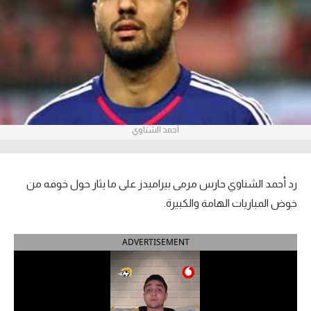
آراء حرة
ركن الألعاب
بطولات
أمريكا 2026
أحمد الشناوي
الدوري المصري
الدوري الإنجليزي الممتاز
رد أحمد الشناوي حارس مرمى بيراميدز على ما يثار حول خوفه من
خوض المباريات الهامة والكبيرة.
الدوري الإسباني
ADVERTISEMENT
الدوري الإيطالي
الدوري الألماني
الدوري الفرنسي