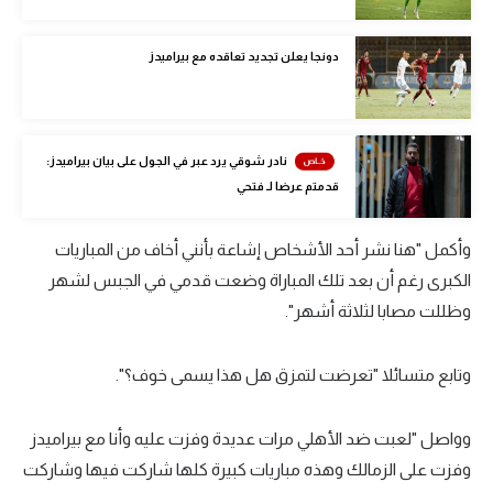
الوطن العربي
دونجا يعلن تجديد تعاقده مع بيراميدز
في المونديال
رياضة نسائية
آسيا
نادر شوقي يرد عبر في الجول على بيان بيراميدز:
قدمتم عرضا لـ فتحي
أمريكا
ركن الألعاب
وأكمل "هنا نشر أحد الأشخاص إشاعة بأنني أخاف من المباريات
الكبرى رغم أن بعد تلك المباراة وضعت قدمي في الجبس لشهر
وظللت مصابا لثلاثة أشهر".
أقسام خاصة
Gamers
وتابع متسائلا "تعرضت لتمزق هل هذا يسمى خوف؟".
ميركاتو
تحقيق في الجول
وواصل "لعبت ضد الأهلي مرات عديدة وفزت عليه وأنا مع بيراميدز
وفزت على الزمالك وهذه مباريات كبيرة كلها شاركت فيها وشاركت
تقرير في الجول