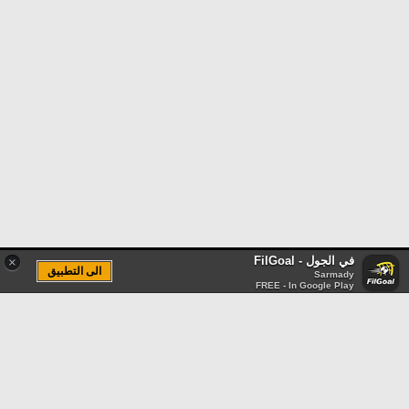
في الجول - FilGoal
×
الى التطبيق
Sarmady
FREE - In Google Play