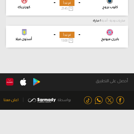
-
-
لم تبدأ
كلوب بروج
كورتريك
21:45
مباريات ودية - أندية
1 مباراة
-
-
لم تبدأ
بايرن ميونيخ
أستون فيلا
13:00
أحصل على التطبيق
بواسطة
اعلن معنا