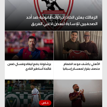
الزمالك يعلن اتخاذ إجراءات قانونية ضد أحد
الصحفيين للإساءة لبعض لاعبي الفريق
الأهلي يكشف موعد انضمام
برشلونة يضع ليفاندوفسكي ضمن
منصف بقرار لمعسكر إسبانيا
قائمة أساطير النادي