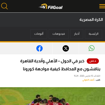
الكرة المصرية
محتوى إخباري
الرئيسية
أخبار
فيديوهات
ألبومات
الرئيسية
أخبار
مباريات
خبر في الجول – الأهلي وأندية القاهرة
ميركاتو
يناقشون مع المحافظ كيفية مواجهة كورونا
فانتازي في الجول
الثلاثاء، 10 مارس 2020 - 15:24
كتب :
أحمد الخولي
مسابقة التوقعات
فيديوهات
عدسات