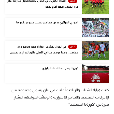
الاتحاد الكيني لـ في الجول: طلبنا تأجيل مباراتنا أمام
الوطن العربي
جزر القمر.. ومصر أمام توجو
في المونديال
الدوري الجزائري بدون جماهير بسبب فيروس كورونا
رياضة نسائية
آسيا
أمريكا
في الجول يكشف - مباراة مصر وتوجو دون
جماهير.. وهذا موقف مباراتي الأهلي والزمالك الإفريقيتين
ركن الألعاب
كورونا يضرب مالك ناد إنجليزي
أقسام خاصة
Gamers
كانت وزارة الشباب والرياضة أعلنت في بيان رسمي مجموعة من
ميركاتو
الإجراءات التنفيذية والتدابير الاحترازية والوقائية لمواجهة انتشار
تحقيق في الجول
فيروس "كورونا المستجد".
تقرير في الجول