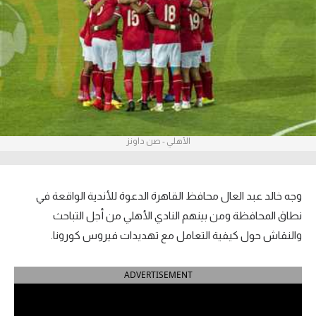
آراء حرة
ركن الألعاب
بطولات
الدوري المصري
الأهلي - صن داونز
الدوري الإنجليزي الممتاز
الدوري الإسباني
وجه خالد عبد العال محافظ القاهرة الدعوة للأندية الواقعة في
الدوري الإيطالي
نطاق المحافظة ومن بينهم النادي الأهلي من أجل التباحث
والنقاش حول كيفية التعامل مع تهديدات فيروس كورونا.
الدوري الألماني
ADVERTISEMENT
الدوري التركي
الدوري الفرنسي