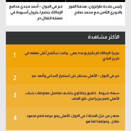
رئيس بلدية طرابزون: هدفنا الفوز
خبر في الجول – أحمد مجدي مدافع
بالدوري الثامن مع محمد صلاح
الزمالك ينضم لـ بترول أسيوط في
صفقة انتقال حر
الأكثر مشاهدة
بيزيرا: الزمالك لم يلتزم بوعده معي.. وكنت سأصبح أغلى صفقة في
1
تاريخ النادي
خبر في الجول – الأهلي يستقر على استمرار الساعي وأحمد عيد
2
سبعة شروط.. تطبيق زملكاوي يكشف تفاصيل مفاوضات شباب
3
الأهلي لضم بيزيرا قبل غلق الملف
مصدر من غزل المحلة لـ في الجول: الأهلي رفع عرضه لضم محمود
4
صلاح.. وموقفنا كما هو