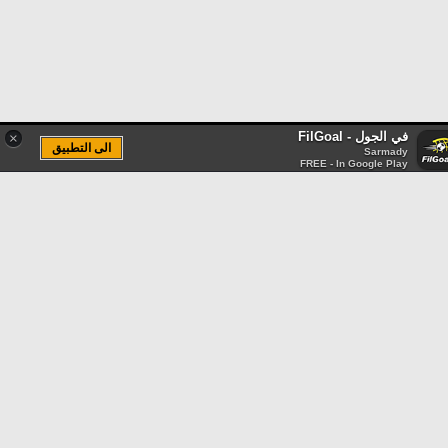
في الجول - FilGoal
×
الى التطبيق
Sarmady
FREE - In Google Play