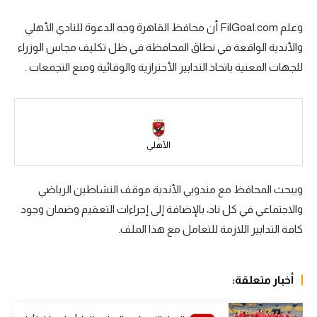
سعودي في الجول
وعلم FilGoal.com أن محافظ القاهرة وجه الدعوة للنادي الأهلي
والأندية الواقعة في نطاق المحافظة في ظل تكليف مجاس الوزراء
الدوري الإنجليزي
للجهات المعنية باتخاذ التدابير الأحترازية والوقائية ومنع التجمعات .
الدوري الإسباني
دوري أبطال أوروبا
القسم الثاني
الأهلي
رياضات أخرى
ويبحث المحافظ مع مندوبي الأندية موقف النشاطين الرياضي
أمم إفريقيا
والاجتماعي في كل ناد، بالإضافة إلى إجراءات التعقيم وضمان وجود
كرة السلة الأمريكية
كافة التدابير اللازمة للتعامل مع هذا الملف.
كرة سلة
كرة يد
أخبار متعلقة:
كرة طائرة