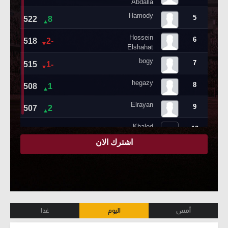
أمس
اليوم
غدا