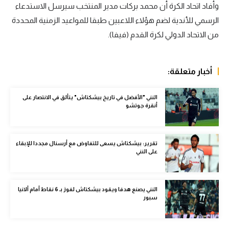
وأفاد اتحاد الكرة أن محمد بركات مدير المنتخب سيرسل الاستدعاء
الوطن العربي
الرسمي للأندية لضم هؤلاء اللاعبين طبقا للمواعيد الزمنية المحددة
في المونديال
من الاتحاد الدولي لكرة القدم (فيفا).
رياضة نسائية
أخبار متعلقة:
آسيا
أمريكا
النني "الأفضل في تاريخ بيشكتاش" يتألق في الانتصار على
أنقرة جوتشو
ركن الألعاب
تقرير: بيشكتاش يسعى للتفاوض مع أرسنال مجددا للإبقاء
أقسام خاصة
على النني
Gamers
ميركاتو
النني يصنع هدفا ويقود بيشكتاش لفوز بـ 6 نقاط أمام ألانيا
سبور
تحقيق في الجول
تقرير في الجول