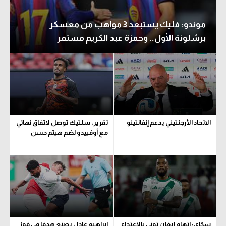
موندو: فليك يستبعد 3 مواهب من معسكر
برشلونة الأول.. وحمزة عبد الكريم مستمر
الاتحاد الأرجنتيني يدعم إنفانتينو
تقرير: سلتيك توصل لاتفاق نهائي
مع أوفييدو لضم هيثم حسن
سكاي: اتهام إيفان توني بالاعتداء
إبراهيم عادل يصنع هدفا في فوز