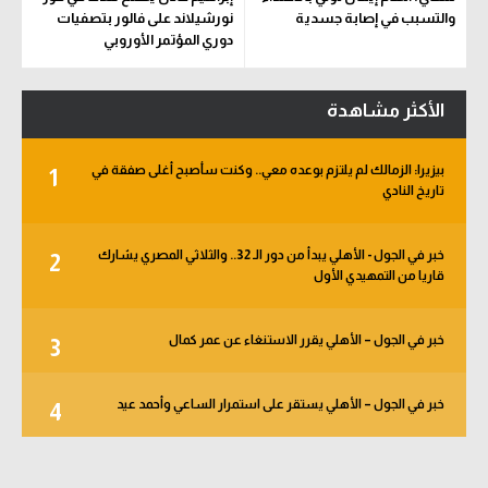
والتسبب في إصابة جسدية
نورشيلاند على فالور بتصفيات
دوري المؤتمر الأوروبي
الأكثر مشاهدة
بيزيرا: الزمالك لم يلتزم بوعده معي.. وكنت سأصبح أغلى صفقة في
1
تاريخ النادي
خبر في الجول - الأهلي يبدأ من دور الـ 32.. والثلاثي المصري يشارك
2
قاريا من التمهيدي الأول
خبر في الجول – الأهلي يقرر الاستنغاء عن عمر كمال
3
خبر في الجول – الأهلي يستقر على استمرار الساعي وأحمد عيد
4