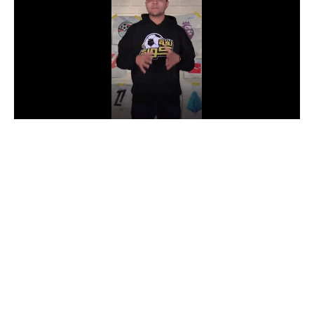
الدوري السعودي للمحترفين
دوري أبطال أوروبا
دوري أبطال إفريقيا
كل البطولات
أقسام
الكرة المصرية
الدوري المصري
الكرة الأوروبية
الكرة الإفريقية
منتخب مصر