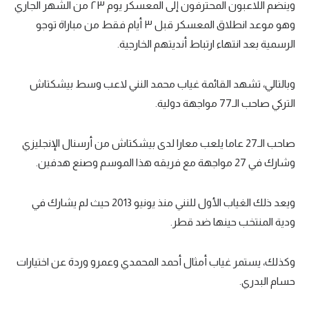
وينضم اللاعبون المحترفون إلى المعسكر يوم ٢٣ من الشهر الجاري
تحليل في الجول
وهو موعد انطلاق المعسكر قبل ٣ أيام فقط من مباراة توجو
الرسمية بعد انتهاء ارتباط أنديتهم الخارجية.
حكايات في الجول
كويز في الجول
وبالتالي، تشهد القائمة غياب محمد النني لاعب وسط بيشكتاش
فيديو في الجول
التركي صاحب الـ77 مواجهة دولية.
صاحب الـ27 عاما يلعب معارا لدى بيشكتاش من أرسنال الإنجليزي
وشارك في 27 مواجهة مع فريقه هذا الموسم وصنع هدفين.
ويعد ذلك الغياب الأول للنني منذ يونيو 2013 حيث لم يشارك في
ودية المنتخب حينها ضد قطر.
وكذلك، يستمر غياب أمثال أحمد المحمدي وعمرو وردة عن اختيارات
حسام البدري.