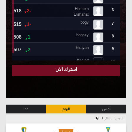
أمس
اليوم
غدا
الدوري البرتغالي
1 مباراة
-
-