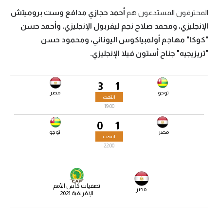
المحترفون المستدعون هم
أحمد حجازي مدافع وست بروميتش
سعودي في الجول
الإنجليزي، ومحمد صلاح نجم ليفربول الإنجليزي، وأحمد حسن
الدوري الإنجليزي
"كوكا" مهاجم أولمبياكوس اليوناني، ومحمود حسن
الدوري الإسباني
"تريزيجيه" جناح أستون فيلا الإنجليزي.
دوري أبطال أوروبا
3
1
القسم الثاني
توجو
مصر
انتهت
19:00
رياضات أخرى
0
1
أمم إفريقيا
مصر
توجو
انتهت
22:00
كرة السلة الأمريكية
كرة سلة
تصفيات كأس الأمم
كرة يد
مصر
الإفريقية 2021
كرة طائرة