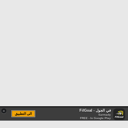
في الجول - FilGoal
×
الى التطبيق
Sarmady
FREE - In Google Play