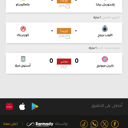
لم تبدأ
إشتوريل برايا
فاماليساو
22:15
الدوري البلجيكي
1 مباراة
-
-
لم تبدأ
كلوب بروج
كورتريك
21:45
مباريات ودية - أندية
1 مباراة
0
0
مباشر
بايرن ميونيخ
أستون فيلا
23:28
أحصل على التطبيق
بواسطة
اعلن معنا