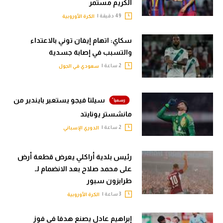
الكريم مستمر
49 دقيقة |
الكرة الأوروبية
سكاي: اتهام إيفان توني بالاعتداء
والتسبب في إصابة جسدية
2 ساعة |
سعودي في الجول
سيلتا فيجو يستعير بايندير من
مانشستر يونايتد
2 ساعة |
الدوري الإسباني
رئيس بلدية أراكلي يعرض قطعة أرض
على محمد صلاح بعد الانضمام لـ
طرابزون سبور
3 ساعة |
الكرة الأوروبية
إبراهيم عادل يصنع هدفا في فوز