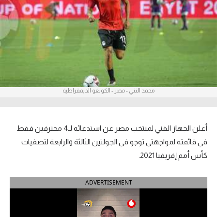
آراء حرة
ركن الألعاب
بطولات
أمريكا 2026
محمد النني - مصر - الكونغو الديمقراطية
الدوري المصري
الدوري الإنجليزي الممتاز
أعلن الجهاز الفني لمنتخب مصر عن استدعائه لـ4 محترفين فقط
في قائمته لمواجهتي توجو في الجولتين الثالثة والرابعة لتصفيات
الدوري الإسباني
كأس أمم إفريقيا 2021.
الدوري الإيطالي
ADVERTISEMENT
الدوري الألماني
الدوري الفرنسي