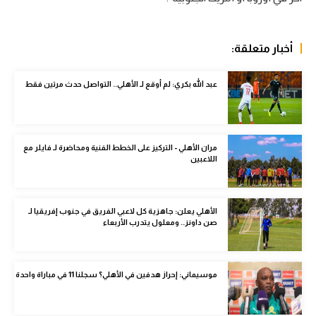
الوطن العربي
في المونديال
أخبار متعلقة:
رياضة نسائية
عبد الله بكري: لم أوقع لـ الأهلي.. التواصل حدث مرتين فقط
آسيا
أمريكا
مران الأهلي - التركيز على الخطط الفنية ومحاضرة لـ فايلر مع
ركن الألعاب
اللاعبين
أقسام خاصة
الأهلي يعلن: جاهزية كل لاعبي الفريق في جنوب إفريقيا لـ
Gamers
صن داونز.. ومعلول يتدرب الأربعاء
ميركاتو
موسيماني: إحراز هدفين في الأهلي؟ سجلنا 11 في مباراة واحدة
تحقيق في الجول
تقرير في الجول