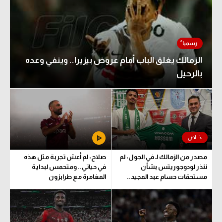
الزمالك يغلق الباب أمام عروض بيزيرا.. وينفي وعده
بالرحيل
مصدر من الزمالك لـ في الجول: لم
صلاح: لم أعش تجربة مثل هذه
ننذر لودوجوريتس بشأن
في حياتي.. ومتحمس لبداية
مستحقات حسام عبد المجيد..
المغامرة مع طرابزون
وهذا الموعد المتفق عليه