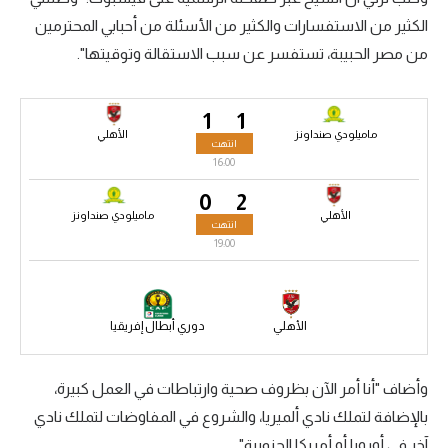
الكثير من الاستفسارات والكثير من الأسئلة من أحبابي المحترمين
سعودي في الجول
من مصر الحبيبة، تستفسر عن سبب الاستقالة وتوقيتها".
الدوري الإنجليزي
الدوري الإسباني
1
1
ماميلودي صنداونز
الأهلي
انتهت
دوري أبطال أوروبا
16:00
القسم الثاني
0
2
الأهلي
ماميلودي صنداونز
انتهت
رياضات أخرى
19:00
أمم إفريقيا
كرة السلة الأمريكية
الأهلي
دوري أبطال إفريقيا
كرة سلة
كرة يد
وأضاف "أنا أمر الآن بظروف صحية وارتباطات في العمل كبيرة،
بالإضافة لتملك نادي ألميريا، والشروع في المفاوضات لتملك نادي
كرة طائرة
آخر في أوروبا أو أمريكا الجنوبية".