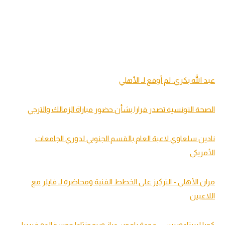
عبد الله بكري: لم أوقع لـ الأهلي
الصحة التونسية تصدر قرارا بشأن حضور مباراة الزمالك والترجي
نادين سلعاوي لاعبة العام بالقسم الجنوبي لدوري الجامعات
الأمريكي
مران الأهلي - التركيز على الخطط الفنية ومحاضرة لـ فايلر مع
اللاعبين
كوبا ليبرتادوريس - عودة رامون دياز وريمونتادا جوسفالدو فيريرا