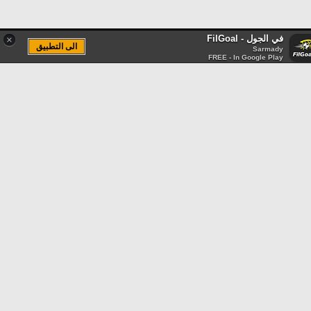
في الجول - FilGoal
×
الى التطبيق
Sarmady
FREE - In Google Play