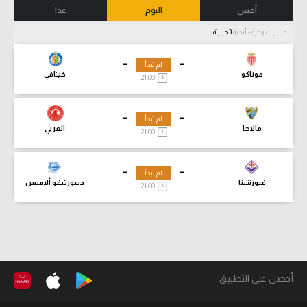
أمس
اليوم
غدا
مباريات ودية - أندية
3 مباراة
-
-
لم تبدأ
موناكو
خيتافي
21:00
-
-
لم تبدأ
مالاجا
العربي
21:00
-
-
لم تبدأ
فيورنتينا
ديبورتيفو ألافيس
21:00
أحصل على التطبيق