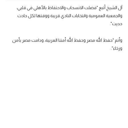
آل الشيخ أتبع "فضلت الانسحاب والاحتفاظ بالأهلي في قلبي،
تحليل في الجول
والجمعية العمومية وانتخابات النادي قريبة ووقتها لكل حادث
حكايات في الجول
حديث".
كويز في الجول
وأتم "حفظ الله مصر وحفظ الله أمتنا العربية، ودامت مصر بأمن
فيديو في الجول
ورخاء".