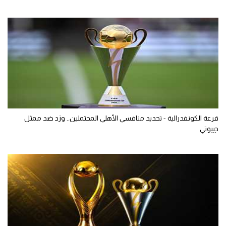
قرعة الكونفدرالية - تحديد منافسي الأهلي المحتملين.. وزد ضد ممثل
جيبوتي