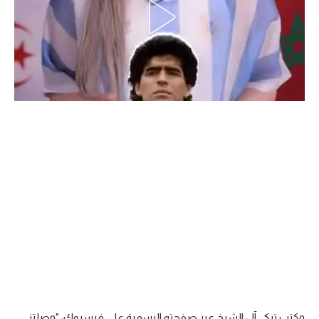
الدوري السعودي للمحترفين
دوري أبطال أوروبا
دوري أبطال إفريقيا
كل البطولات
أقسام
الكرة المصرية
الدوري المصري
الكرة الأوروبية
الكرة الإفريقية
منتخب مصر
وكتب تركي آل الشيخ عبر صفحته الرسمية على فيسبوك: "وصلتني