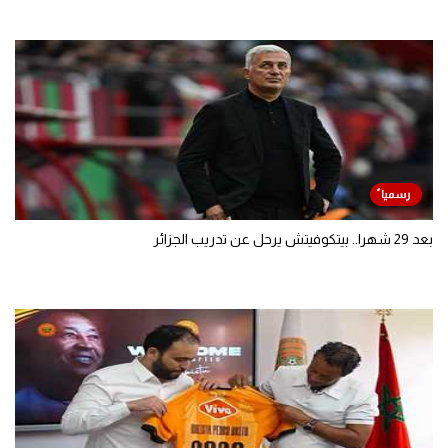
بعد 29 شهرا.. بيتكوفيتش يرحل عن تدريب الجزائر